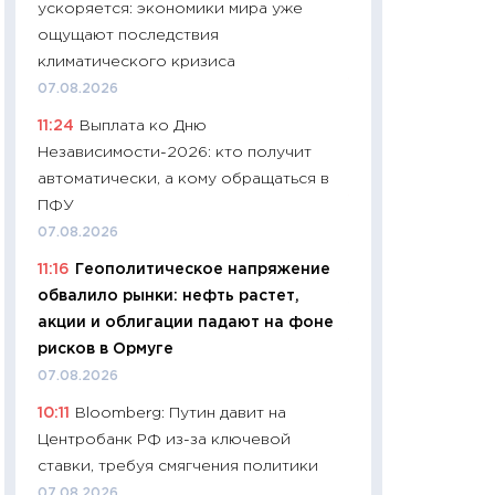
ускоряется: экономики мира уже
чеки
ощущают последствия
30.04.2026
климатического кризиса
11:32
Больше сбе
07.08.2026
уверенности: как
11:24
Выплата ко Дню
финансовое пове
Независимости-2026: кто получит
27.04.2026
автоматически, а кому обращаться в
11:28
Почему еда 
ПФУ
бюджет: как изм
07.08.2026
продуктовая кор
11:16
Геополитическое напряжение
2026 году
обвалило рынки: нефть растет,
13.04.2026
акции и облигации падают на фоне
11:29
Сколько дей
рисков в Ормуге
пасхальная корзи
07.08.2026
собственный рас
10:11
Bloomberg: Путин давит на
набора по сравн
Центробанк РФ из-за ключевой
официальной оц
ставки, требуя смягчения политики
06.04.2026
07.08.2026