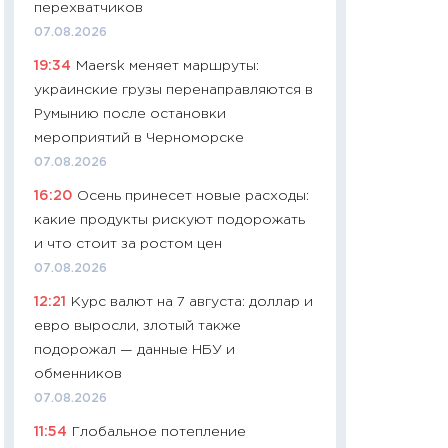
перехватчиков
29.06.2026
07.08.2026
11:27
Вступительн
19:34
Maersk меняет маршруты:
Украине: цена ко
украинские грузы перенаправляются в
университетов и
Румынию после остановки
абитуриентов
мероприятий в Черноморске
23.06.2026
07.08.2026
11:29
Доллар по 51
16:20
Осень принесет новые расходы:
тысяч: что на са
какие продукты рискуют подорожать
показывает Бюд
и что стоит за ростом цен
2027–2029
07.08.2026
19.06.2026
12:21
Курс валют на 7 августа: доллар и
11:22
Кадровый д
евро выросли, злотый также
вакансии: мешаю
подорожал — данные НБУ и
найму
обменников
11.06.2026
07.08.2026
11:27
Дорожает ещ
11:54
Глобальное потепление
промышленные ц