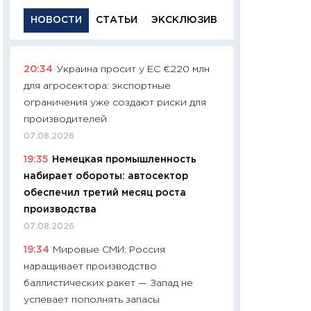
НОВОСТИ
СТАТЬИ
ЭКСКЛЮЗИВ
20:34
Украина просит у ЕС €220 млн
11:29
Качественн
для агросектора: экспортные
основа успешног
ограничения уже создают риски для
21.07.2026
производителей
11:26
Как заработ
07.08.2026
доходность, риск
19:35
Немецкая промышленность
покупки государ
набирает обороты: автосектор
08.07.2026
обеспечил третий месяц роста
11:20
Цена здоров
производства
медицина будуще
07.08.2026
расходы людей
19:34
Мировые СМИ: Россия
01.07.2026
наращивает производство
11:24
Профессии б
баллистических ракет — Запад не
двигается образо
успевает пополнять запасы
навыки будут пл