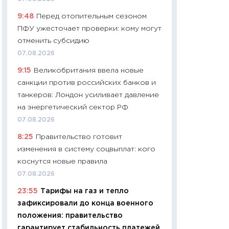
11:24
Сколько сто
9:48
Перед отопительным сезоном
сдерживание в 20
ПФУ ужесточает проверки: кому могут
разговора с Май
отменить субсидию
арифметики пер
07.08.2026
30.03.2026
9:15
Великобритания ввела новые
11:26
Золото по $
санкции против российских банков и
$80: время покуп
танкеров: Лондон усиливает давление
фиксировать при
на энергетический сектор РФ
12.03.2026
07.08.2026
11:27
Экономика 
8:25
Правительство готовит
войны: что измен
изменения в систему соцвыплат: кого
какие перспектив
коснутся новые правила
стабильности
07.08.2026
24.02.2026
23:55
Тарифы на газ и тепло
11:26
Потреблени
зафиксировали до конца военного
украинцев 2025-2
положения: правительство
расходов, сбере
гарантирует стабильность платежей