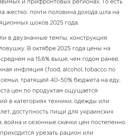
язвимых и прифронтовых регионах. То есть
Бизнес-Диалог: Влияние
а жестко: почти половина дохода шла на
искусственного интеллекта
яционных шоков 2025 года.
на деятельность советов
директоров
ли в двузначные темпы, конструкция
овушку. В октябре 2025 года цены на
среднем на 15,6% выше, чем годом ранее,
ная инфляция (food, alcohol, tobacco по
я семьи, тратящей 40–50% бюджета на еду,
ста цен по продуктам ощущается
ий в категориях техники, одежды или
лет, доступность пищи для украинских
, война и сезонные скачки цен постепенно
е приходится урезать рацион или