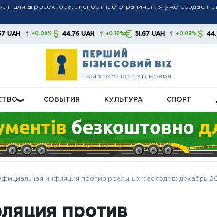
набирает обороты: автосектор обеспечил третий месяц рос
↑
↑
↑
44.76 UAH
51.67 UAH
44.76 UAH
+0.16%
+0.09%
+0.16%
щивает производство баллистических ракет — Запад не успе
СТВО
СОБЫТИЯ
КУЛЬТУРА
СПОРТ
фициальная инфляция против реальных расходов: декабрь 20
ляция против