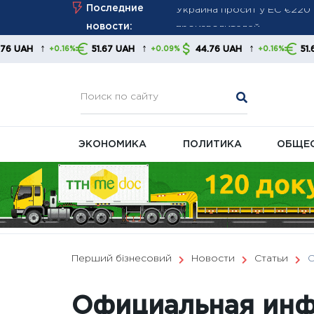
Skip
Последние
производителей
to
новости:
Немецкая промышленность 
content
↑
↑
↑
51.67 UAH
44.76 UAH
51.67 UAH
%
+0.09%
+0.16%
+0.09%
Мировые СМИ: Россия нара
запасы перехватчиков
ЭКОНОМИКА
ПОЛИТИКА
ОБЩЕ
Перший бізнесовий
Новости
Статьи
О
Официальная инф