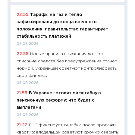
23:55
Тарифы на газ и тепло
11:29
Ка
зафиксировали до конца военного
успешн
положения: правительство гарантирует
21.07.20
стабильность платежей
11:26
Ка
06.08.2026
риски 
22:55
Новые правила взыскания долгов:
облига
списание средств без предупреждения станет
08.07.2
нормой, украинцам советуют контролировать
11:20
Це
свои финансы
будуще
06.08.2026
01.07.2
21:55
В Украине готовят масштабную
11:24
Пр
пенсионную реформу: что будет с
образо
выплатами
платит
06.08.2026
29.06.2
21:22
ГНС фиксирует ошибки после продажи
11:27
Вс
квартир: владельцам советуют срочно сверить