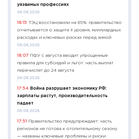
27.04.2
уязвимых профессиях
11:28
По
06.08.2026
измени
18:15
ТЭЦ восстановили на 65%: правительство
в 2026
отчитывается о защите II уровня, миллиардных
13.04.20
расходах и ключевых рисках перед зимой
11:29
Ск
06.08.2026
пасхал
18:07
ПФУ с августа вводит упрощенные
собств
правила для субсидий и льгот: часть выплат
сравне
перечислят до 24 августа
06.04.2
06.08.2026
11:24
Ск
17:54
Война разрушает экономику РФ:
сдержи
зарплаты растут, производительность
Майком
падает
перев
06.08.2026
30.03.2
17:51
Правительство предупреждает: часть
11:26
Зо
регионов не готова к отопительному сезону
время 
— названы ключевые проблемы и риски