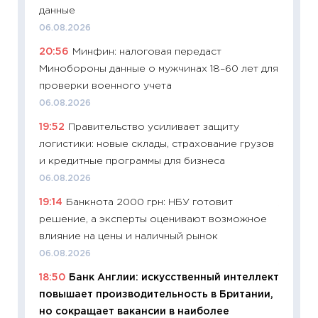
Украин
данные
универ
06.08.2026
абитур
20:56
Минфин: налоговая передаст
23.06.2
Минобороны данные о мужчинах 18–60 лет для
11:29
До
проверки военного учета
что на
06.08.2026
деклар
19:52
Правительство усиливает защиту
19.06.20
логистики: новые склады, страхование грузов
11:22
Ка
и кредитные программы для бизнеса
ваканс
06.08.2026
11.06.20
19:14
Банкнота 2000 грн: НБУ готовит
11:27
До
решение, а эксперты оценивают возможное
промыш
влияние на цены и наличный рынок
30.04.2
06.08.2026
11:32
Бо
18:50
Банк Англии: искусственный интеллект
уверен
повышает производительность в Британии,
поведе
но сокращает вакансии в наиболее