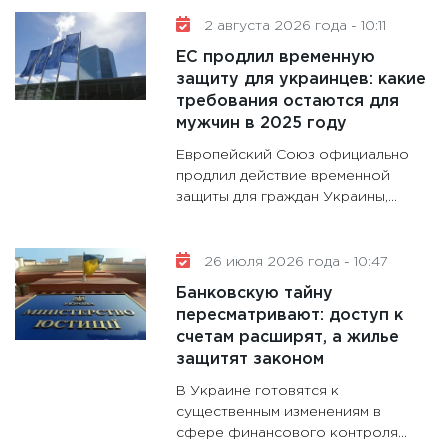
30.01.20
2 августа 2026 года - 10:11
11:30
Кр
ЕС продлил временную
делают
защиту для украинцев: какие
28.01.20
требования остаются для
11:28
Го
мужчин в 2025 году
гранто
Европейский Союз официально
дефиц
продлил действие временной
13.01.20
защиты для граждан Украины,...
11:30
Ст
будуще
26 июля 2026 года - 10:47
31.12.20
Банковскую тайну
пересматривают: доступ к
счетам расширят, а жилье
защитят законом
В Украине готовятся к
существенным изменениям в
сфере финансового контроля...