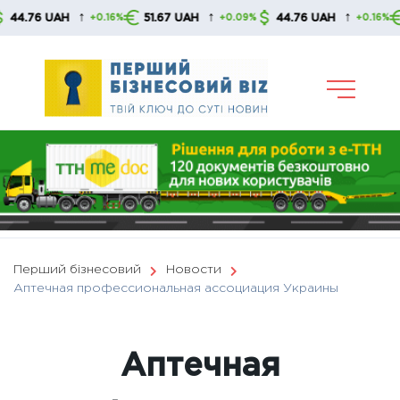
Skip
↑
↑
↑
6 UAH
51.67 UAH
44.76 UAH
51.67
+0.16%
+0.09%
+0.16%
to
content
Перший бізнесовий
Новости
Аптечная профессиональная ассоциация Украины
Аптечная