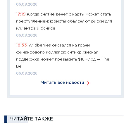
12.03.20
06.08.2026
11:27
Эк
17:19
Когда снятие денег с карты может стать
что из
преступлением: юристы объясняют риски для
перспе
клиентов и банков
24.02.2
06.08.2026
11:26
П
16:53
Wildberries оказался на грани
2025-2
финансового коллапса: антикризисная
сбереж
поддержка может превысить $16 млрд — The
Institu
Bell
18.02.20
06.08.2026
11:27
За
Читать все новости
кто ди
кандид
16.02.20
11:30
Ре
котель
ЧИТАЙТЕ ТАКЖЕ
аудита