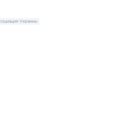
социация Украины
10 января 2025 года - 8:52
Бизнес-Диалог: Влияние
искусственного интеллекта