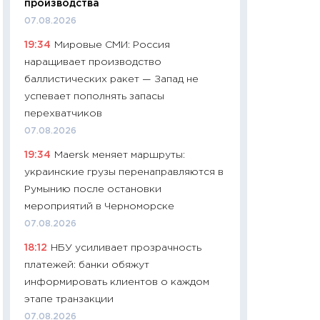
производства
промышленные ц
07.08.2026
чеки
19:34
Мировые СМИ: Россия
30.04.2026
наращивает производство
11:32
Больше сбе
баллистических ракет — Запад не
уверенности: как
успевает пополнять запасы
финансовое пове
перехватчиков
27.04.2026
07.08.2026
11:28
Почему еда 
19:34
Maersk меняет маршруты:
бюджет: как изм
украинские грузы перенаправляются в
продуктовая кор
Румынию после остановки
2026 году
мероприятий в Черноморске
13.04.2026
07.08.2026
11:29
Сколько дей
18:12
НБУ усиливает прозрачность
пасхальная корзи
платежей: банки обяжут
собственный рас
информировать клиентов о каждом
набора по сравн
этапе транзакции
официальной оц
07.08.2026