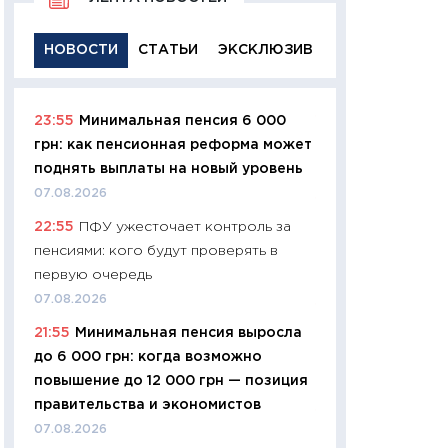
НОВОСТИ
СТАТЬИ
ЭКСКЛЮЗИВ
23:55
Минимальная пенсия 6 000
11:29
Качественн
грн: как пенсионная реформа может
основа успешног
поднять выплаты на новый уровень
21.07.2026
07.08.2026
11:26
Как заработ
22:55
ПФУ ужесточает контроль за
доходность, риск
пенсиями: кого будут проверять в
покупки государ
первую очередь
08.07.2026
07.08.2026
11:20
Цена здоров
21:55
Минимальная пенсия выросла
медицина будуще
до 6 000 грн: когда возможно
расходы людей
повышение до 12 000 грн — позиция
01.07.2026
правительства и экономистов
11:24
Профессии б
07.08.2026
двигается образо