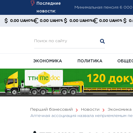
Skip
Последние
ПФУ ужесточает контроль з
to
новости:
Минимальная пенсия выросл
content
0 UAH
0.00 UAH
0.00 UAH
0.00 UAH
0.00 UAH
0%
0%
0%
0%
0%
правительства и экономис
ЭКОНОМИКА
ПОЛИТИКА
ОБЩЕ
Перший бізнесовий
Новости
Экономика
Аптечная ассоциация назвала неприемлемым пе