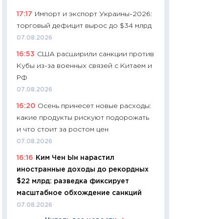
06.04.2026
17:17
Импорт и экспорт Украины-2026:
11:24
Сколько сто
торговый дефицит вырос до $34 млрд
сдерживание в 20
07.08.2026
разговора с Май
16:53
США расширили санкции против
арифметики пер
Кубы из-за военных связей с Китаем и
30.03.2026
РФ
11:26
Золото по $
07.08.2026
$80: время покуп
16:20
Осень принесет новые расходы:
фиксировать при
какие продукты рискуют подорожать
12.03.2026
и что стоит за ростом цен
11:27
Экономика 
07.08.2026
войны: что измен
16:16
Ким Чен Ын нарастил
какие перспектив
иностранные доходы до рекордных
стабильности
$22 млрд: разведка фиксирует
24.02.2026
масштабное обхождение санкций
11:26
Потреблени
07.08.2026
украинцев 2025-2