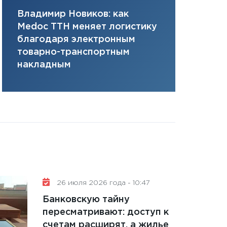
11:28
Госбюджет 
Владимир Новиков: как
Сергей Ко
плана, грантова
Medoc ТТН меняет логистику
платит за 
управляемый де
благодаря электронным
сервисов т
13.01.2026
товарно-транспортным
одного»
11:30
Стратегичес
накладным
портфель будущ
31.12.2025
Читать вс
26 июля 2026 года - 10:47
Банковскую тайну
пересматривают: доступ к
счетам расширят, а жилье