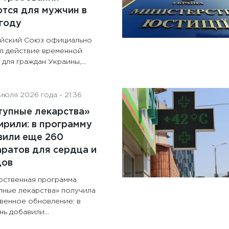
тся для мужчин в
году
йский Союз официально
л действие временной
для граждан Украины,...
июля 2026 года - 21:36
тупные лекарства»
рили: в программу
вили еще 260
ратов для сердца и
дов
рственная программа
пные лекарства» получила
венное обновление: в
ь добавили...