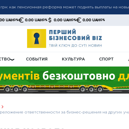
а пенсиями: кого будут проверять в первую очередь
а до 6 000 грн: когда возможно повышение до 12 000 грн —
0.00 UAH
0.00 UAH
0.00 UAH
0%
0%
0%
тов
СТВО
СОБЫТИЯ
КУЛЬТУРА
СПОРТ
реложение ответственности за бизнес-решения на других уч