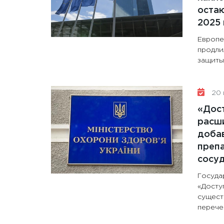
остаю
2025 
Европе
продли
защиты 
20 
«Дос
расши
доба
препа
сосу
Госуда
«Досту
сущест
перечен