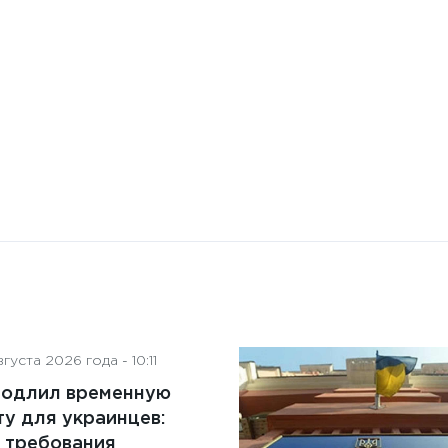
на деятельность советов
директоров
густа 2026 года - 10:11
родлил временную
у для украинцев:
 требования