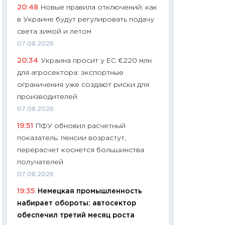
20:48
Новые правила отключений: как
навыки будут пл
в Украине будут регулировать подачу
29.06.2026
света зимой и летом
11:27
Вступительн
07.08.2026
Украине: цена ко
20:34
Украина просит у ЕС €220 млн
университетов и
для агросектора: экспортные
абитуриентов
ограничения уже создают риски для
23.06.2026
производителей
11:29
Доллар по 51
07.08.2026
тысяч: что на са
19:51
ПФУ обновил расчетный
показывает Бюд
показатель: пенсии возрастут,
2027–2029
перерасчет коснется большинства
19.06.2026
получателей
11:22
Кадровый д
07.08.2026
вакансии: мешаю
19:35
Немецкая промышленность
найму
набирает обороты: автосектор
11.06.2026
обеспечил третий месяц роста
11:27
Дорожает ещ