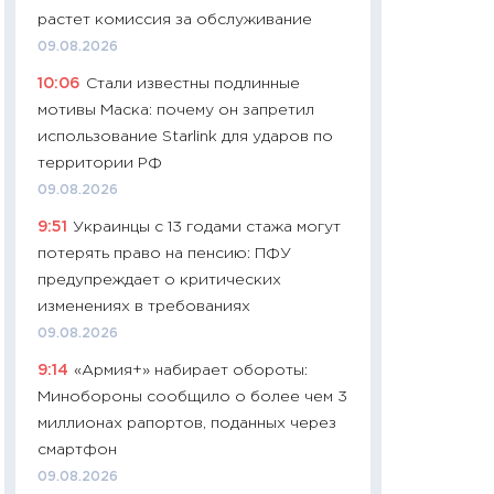
растет комиссия за обслуживание
29.06.2026
09.08.2026
11:27
Вступительн
10:06
Стали известны подлинные
Украине: цена ко
мотивы Маска: почему он запретил
университетов и
использование Starlink для ударов по
абитуриентов
территории РФ
23.06.2026
09.08.2026
11:29
Доллар по 51
9:51
Украинцы с 13 годами стажа могут
тысяч: что на са
потерять право на пенсию: ПФУ
показывает Бюд
предупреждает о критических
2027–2029
изменениях в требованиях
19.06.2026
09.08.2026
11:22
Кадровый д
9:14
«Армия+» набирает обороты:
вакансии: мешаю
Минобороны сообщило о более чем 3
найму
миллионах рапортов, поданных через
11.06.2026
смартфон
11:27
Дорожает ещ
09.08.2026
промышленные ц