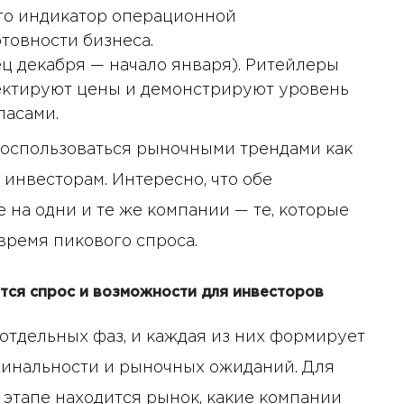
то индикатор операционной
товности бизнеса.
ц декабря — начало января). Ритейлеры
ректируют цены и демонстрируют уровень
пасами.
воспользоваться рыночными трендами как
 инвесторам. Интересно, что обе
 на одни и те же компании — те, которые
время пикового спроса.
ется спрос и возможности для инвесторов
 отдельных фаз, и каждая из них формирует
жинальности и рыночных ожиданий. Для
10 января 2025 года - 8:52
 этапе находится рынок, какие компании