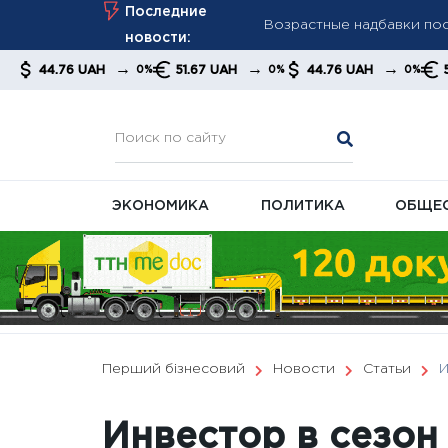
Skip
Последние
Мудрик стал героем фина
to
новости:
дисквалификации
content
→
→
→
→
AH
51.67 UAH
44.76 UAH
51.67 UAH
0%
0%
0%
«Настоящий герой»: Крис
ЭКОНОМИКА
ПОЛИТИКА
ОБЩЕ
Перший бізнесовий
Новости
Статьи
И
Инвестор в сезон