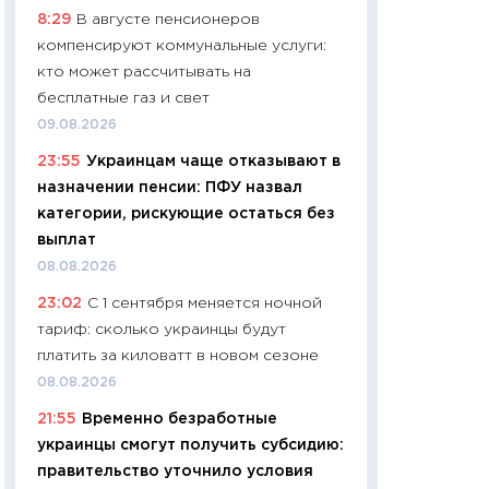
8:29
В августе пенсионеров
чеки
компенсируют коммунальные услуги:
30.04.2026
кто может рассчитывать на
11:32
Больше сбе
бесплатные газ и свет
уверенности: как
09.08.2026
финансовое пове
23:55
Украинцам чаще отказывают в
27.04.2026
назначении пенсии: ПФУ назвал
11:28
Почему еда 
категории, рискующие остаться без
бюджет: как изм
выплат
продуктовая кор
08.08.2026
2026 году
23:02
С 1 сентября меняется ночной
13.04.2026
тариф: сколько украинцы будут
11:29
Сколько дей
платить за киловатт в новом сезоне
пасхальная корзи
08.08.2026
собственный рас
21:55
Временно безработные
набора по сравн
украинцы смогут получить субсидию:
официальной оц
правительство уточнило условия
06.04.2026