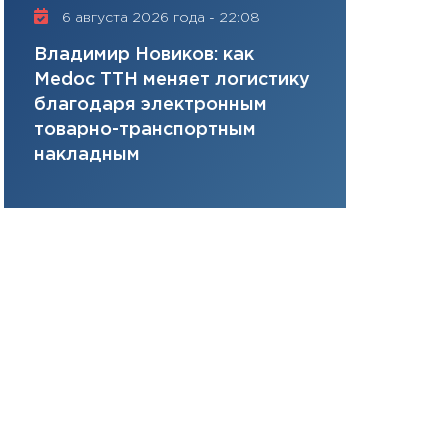
плана, грантова
6 августа 2026 года - 22:08
16 июля 20
управляемый де
Владимир Новиков: как
Сергей Ко
13.01.2026
Medoc ТТН меняет логистику
платит за 
11:30
Стратегичес
благодаря электронным
сервисов т
портфель будущ
товарно-транспортным
одного»
31.12.2025
накладным
Читать вс