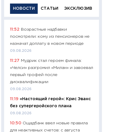
НОВОСТИ
СТАТЬИ
ЭКСКЛЮЗИВ
11:52
Возрастные надбавки
11:29
Качественн
посмотрели: кому из пенсионеров не
основа успешног
назначат доплату в новом периоде
21.07.2026
09.08.2026
11:26
Как заработ
11:27
Мудрик стал героем финала:
доходность, риск
«Челси» разгромил «Милан» и завоевал
покупки государ
первый трофей после
08.07.2026
дисквалификации
11:20
Цена здоров
09.08.2026
медицина будуще
11:19
«Настоящий герой»: Крис Эванс
расходы людей
без супергеройского плана
01.07.2026
09.08.2026
11:24
Профессии б
10:50
Ощадбанк ввел новые правила
двигается образо
для неактивных счетов: с августа
навыки будут пл