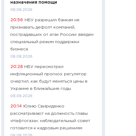
назначения помощи
11:24
Сколько сто
08.08.2026
сдерживание в 20
20:56
НБУ разрешил банкам не
разговора с Май
признавать дефолт компаний,
арифметики пер
пострадавших от атак России: введен
30.03.2026
специальный режим поддержки
11:26
Золото по $
бизнеса
$80: время покуп
08.08.2026
фиксировать при
20:28
НБУ пересмотрел
12.03.2026
инфляционный прогноз: регулятор
11:27
Экономика 
очертил, как будут меняться цены в
войны: что измен
Украине в ближайшие годы
какие перспектив
08.08.2026
стабильности
20:14
Юлию Свириденко
24.02.2026
рассматривают на должность главы
11:26
Потреблени
«Нафтогаза»: наблюдательный совет
украинцев 2025-2
готовится к кадровым решениям
расходов, сбере
08.08.2026