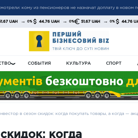
ла: «Челси» разгромил «Милан» и завоевал первый трофей п
→
→
→
44.76 UAH
51.67 UAH
44.76 UAH
5
0%
0%
0%
0%
 Эванс без супергеройского плана
СТВО
СОБЫТИЯ
КУЛЬТУРА
СПОРТ
нвестор в сезон скидок: когда покупать товары, а когда — ак
 скидок: когда