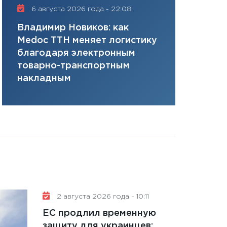
плана, грантова
6 августа 2026 года - 22:08
16 июля 20
управляемый де
Владимир Новиков: как
Сергей Ко
13.01.2026
Medoc ТТН меняет логистику
платит за 
11:30
Стратегичес
благодаря электронным
сервисов т
портфель будущ
товарно-транспортным
одного»
31.12.2025
накладным
Читать вс
2 августа 2026 года - 10:11
ЕС продлил временную
защиту для украинцев: