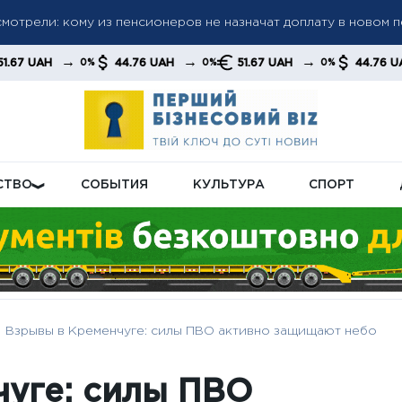
мотрели: кому из пенсионеров не назначат доплату в новом 
ла: «Челси» разгромил «Милан» и завоевал первый трофей п
→
→
→
→
44.76 UAH
51.67 UAH
44.76 UAH
0%
0%
0%
0%
 Эванс без супергеройского плана
СТВО
СОБЫТИЯ
КУЛЬТУРА
СПОРТ
Взрывы в Кременчуге: силы ПВО активно защищают небо
уге: силы ПВО