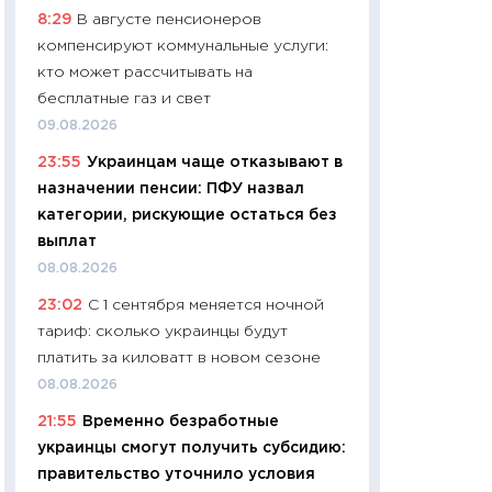
8:29
В августе пенсионеров
чеки
компенсируют коммунальные услуги:
30.04.2026
кто может рассчитывать на
11:32
Больше сбе
бесплатные газ и свет
уверенности: как
09.08.2026
финансовое пове
23:55
Украинцам чаще отказывают в
27.04.2026
назначении пенсии: ПФУ назвал
11:28
Почему еда 
категории, рискующие остаться без
бюджет: как изм
выплат
продуктовая кор
08.08.2026
2026 году
23:02
С 1 сентября меняется ночной
13.04.2026
тариф: сколько украинцы будут
11:29
Сколько дей
платить за киловатт в новом сезоне
пасхальная корзи
08.08.2026
собственный рас
21:55
Временно безработные
набора по сравн
украинцы смогут получить субсидию:
официальной оц
правительство уточнило условия
06.04.2026