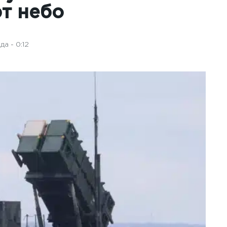
т небо
а - 0:12