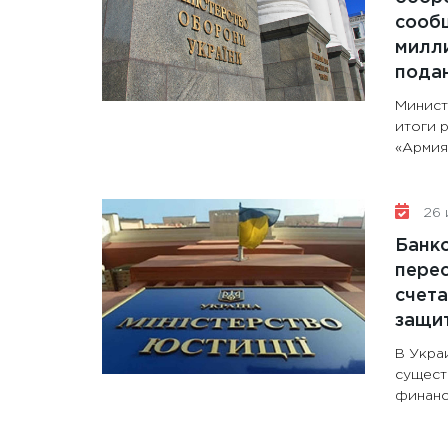
сообщ
милли
пода
Минист
итоги 
«Армия+
26 
Банк
перес
счета
защи
В Укра
сущест
финанс