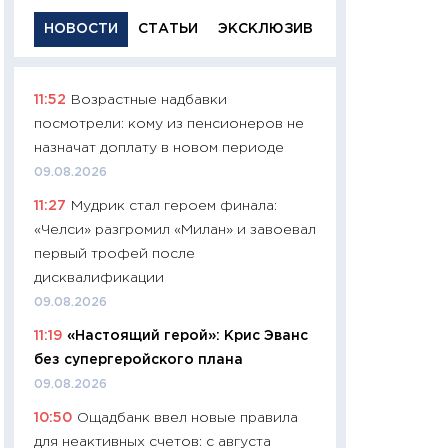
НОВОСТИ
СТАТЬИ
ЭКСКЛЮЗИВ
11:52
Возрастные надбавки
11:29
Качественн
посмотрели: кому из пенсионеров не
основа успешног
назначат доплату в новом периоде
21.07.2026
09.08.2026
11:26
Как заработ
11:27
Мудрик стал героем финала:
доходность, риск
«Челси» разгромил «Милан» и завоевал
покупки государ
первый трофей после
08.07.2026
дисквалификации
11:20
Цена здоров
09.08.2026
медицина будуще
11:19
«Настоящий герой»: Крис Эванс
расходы людей
без супергеройского плана
01.07.2026
09.08.2026
11:24
Профессии б
10:50
Ощадбанк ввел новые правила
двигается образо
для неактивных счетов: с августа
навыки будут пл