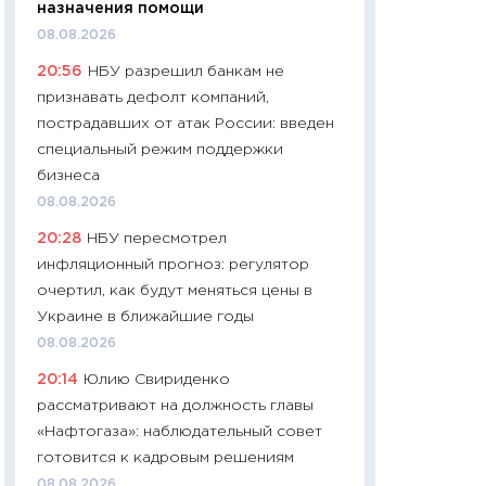
назначения помощи
11:24
Сколько сто
08.08.2026
сдерживание в 20
20:56
НБУ разрешил банкам не
разговора с Май
признавать дефолт компаний,
арифметики пер
пострадавших от атак России: введен
30.03.2026
специальный режим поддержки
11:26
Золото по $
бизнеса
$80: время покуп
08.08.2026
фиксировать при
20:28
НБУ пересмотрел
12.03.2026
инфляционный прогноз: регулятор
11:27
Экономика 
очертил, как будут меняться цены в
войны: что измен
Украине в ближайшие годы
какие перспектив
08.08.2026
стабильности
20:14
Юлию Свириденко
24.02.2026
рассматривают на должность главы
11:26
Потреблени
«Нафтогаза»: наблюдательный совет
украинцев 2025-2
готовится к кадровым решениям
расходов, сбере
08.08.2026