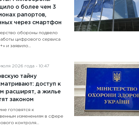
ило о более чем 3
онах рапортов,
нных через смартфон
ерство обороны подвело
работы цифрового сервиса
» и заявило...
июля 2026 года - 10:47
овскую тайну
матривают: доступ к
м расширят, а жилье
тят законом
ине готовятся к
венным изменениям в сфере
ового контроля...