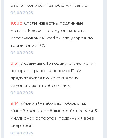
растет комиссия за обслуживание
29.06.2026
09.08.2026
11:27
Вступительн
10:06
Стали известны подлинные
Украине: цена ко
мотивы Маска: почему он запретил
университетов и
использование Starlink для ударов по
абитуриентов
территории РФ
23.06.2026
09.08.2026
11:29
Доллар по 51
9:51
Украинцы с 13 годами стажа могут
тысяч: что на са
потерять право на пенсию: ПФУ
показывает Бюд
предупреждает о критических
2027–2029
изменениях в требованиях
19.06.2026
09.08.2026
11:22
Кадровый д
9:14
«Армия+» набирает обороты:
вакансии: мешаю
Минобороны сообщило о более чем 3
найму
миллионах рапортов, поданных через
11.06.2026
смартфон
11:27
Дорожает ещ
09.08.2026
промышленные ц