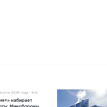
Бизнес-Диалог: Влияние
искусственного интеллекта
на деятельность советов
директоров
густа 2026 года - 9:14
ия+» набирает
оты: Минобороны