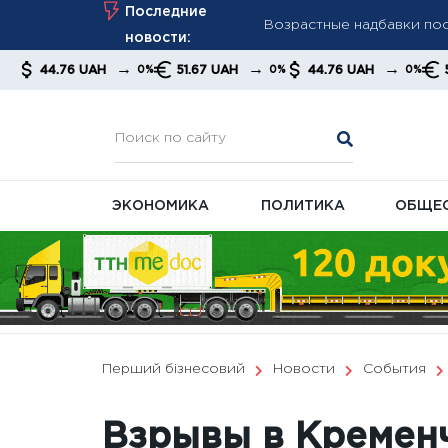
Возрастные надбавки пос
Skip
Последние
Мудрик стал героем фина
to
новости:
дисквалификации
content
→
→
→
 UAH
51.67 UAH
44.76 UAH
51.67 UAH
0%
0%
0%
«Настоящий герой»: Крис
ЭКОНОМИКА
ПОЛИТИКА
ОБЩЕ
Перший бізнесовий
Новости
События
Взрывы в Кременч