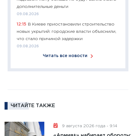
11:27
Эк
дополнительные деньги
что из
09.08.2026
перспе
12:15
В Киеве приостановили строительство
24.02.2
новых укрытий: городские власти объяснили,
11:26
П
что стало причиной задержки
2025-2
09.08.2026
сбереж
Читать все новости
Institu
18.02.20
11:27
За
кто ди
кандид
16.02.20
ЧИТАЙТЕ ТАКЖЕ
11:30
Ре
котель
аудита
9 августа 2026 года - 9:14
30.01.20
«Армия+» набирает обороты: