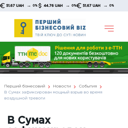
Skip
→
→
→
.67 UAH
44.76 UAH
51.67 UAH
0%
0%
0%
to
content
Перший бізнесовий
Новости
События
В Сумах зафиксирован мощный взрыв во время
воздушной тревоги
В Сумах