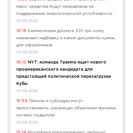
евро: средства будут направлены на
абитур
поддержание энергетической устойчивости
23.06.2
09.08.2026
11:29
До
16:18
Ежемесячная доплата 320 грн: кому
что на
назначают надбавку и какие документы нужны
деклар
для оформления
19.06.20
09.08.2026
11:22
Ка
16:10
NYT: команда Трампа ищет нового
ваканс
проамериканского кандидата для
11.06.20
предстоящей политической перезагрузки
11:27
До
Кубы
промыш
09.08.2026
30.04.2
15:54
Пенсии и субсидии могут
11:32
Бо
приостановить: украинцам объяснили причины
уверен
потери соцвыплат
поведе
09.08.2026
27.04.2
15:14
Bloomberg предупреждает: дефицит