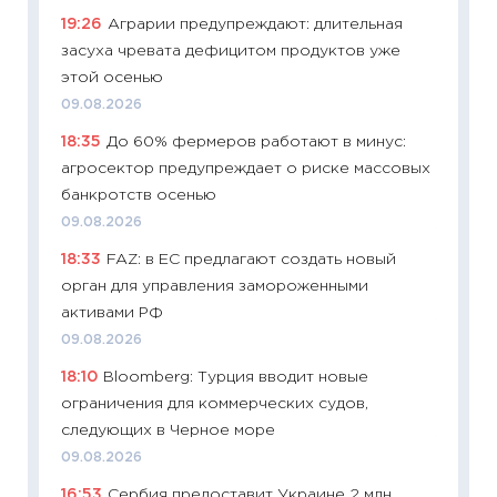
19:26
Аграрии предупреждают: длительная
11:29
Ка
засуха чревата дефицитом продуктов уже
успешн
этой осенью
21.07.20
09.08.2026
11:26
Ка
18:35
До 60% фермеров работают в минус:
риски 
агросектор предупреждает о риске массовых
облига
банкротств осенью
08.07.2
09.08.2026
11:20
Це
18:33
FAZ: в ЕС предлагают создать новый
будуще
орган для управления замороженными
01.07.2
активами РФ
11:24
Пр
09.08.2026
образо
18:10
Bloomberg: Турция вводит новые
платит
ограничения для коммерческих судов,
29.06.2
следующих в Черное море
11:27
Вс
09.08.2026
Украин
16:53
Сербия предоставит Украине 2 млн
универ