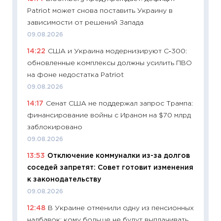
11:28
По
Patriot может снова поставить Украину в
измени
зависимости от решений Запада
в 2026
09.08.2026
13.04.20
14:22
США и Украина модернизируют С‑300:
11:29
Ск
обновленные комплексы должны усилить ПВО
пасхал
на фоне недостатка Patriot
собств
09.08.2026
сравне
14:17
Сенат США не поддержал запрос Трампа:
06.04.2
финансирование войны с Ираном на $70 млрд
11:24
Ск
заблокировано
сдержи
09.08.2026
Майком
13:53
Отключение коммуналки из-за долгов
перев
соседей запретят: Совет готовит изменения
30.03.2
к законодательству
11:26
Зо
09.08.2026
время 
12:48
В Украине отменили одну из пенсионных
12.03.20
надбавок: кому больше не будут выплачивать