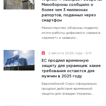
11:30
Кр
Минобороны сообщило о
делают
более чем 3 миллионах
28.01.20
рапортов, поданных через
смартфон
11:28
Го
гранто
Министерство обороны подвело
дефиц
итоги работы цифрового сервиса
«Армия+» и заявило...
13.01.20
11:30
Ст
будуще
2 августа 2026 года - 10:11
31.12.20
ЕС продлил временную
защиту для украинцев: какие
требования остаются для
мужчин в 2025 году
Европейский Союз официально
продлил действие временной
защиты для граждан Украины,...