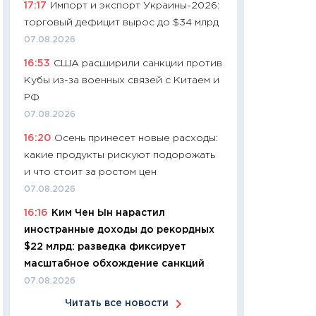
17:17
Импорт и экспорт Украины-2026:
11:24
Сколько сто
торговый дефицит вырос до $34 млрд
сдерживание в 20
07.08.2026
разговора с Май
16:53
США расширили санкции против
арифметики пер
Кубы из-за военных связей с Китаем и
30.03.2026
РФ
11:26
Золото по $
07.08.2026
$80: время покуп
16:20
Осень принесет новые расходы:
фиксировать при
какие продукты рискуют подорожать
12.03.2026
и что стоит за ростом цен
11:27
Экономика 
07.08.2026
войны: что измен
16:16
Ким Чен Ын нарастил
какие перспектив
иностранные доходы до рекордных
стабильности
$22 млрд: разведка фиксирует
24.02.2026
масштабное обхождение санкций
11:26
Потреблени
07.08.2026
украинцев 2025-2
Читать все новости
расходов, сбере