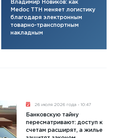
Владимир Новиков: как
Сергей Ко
плана, грантова
Medoc ТТН меняет логистику
платит за 
управляемый де
благодаря электронным
сервисов т
13.01.2026
товарно-транспортным
одного»
11:30
Стратегичес
накладным
портфель будущ
31.12.2025
Читать вс
26 июля 2026 года - 10:47
Банковскую тайну
пересматривают: доступ к
счетам расширят, а жилье
защитят законом