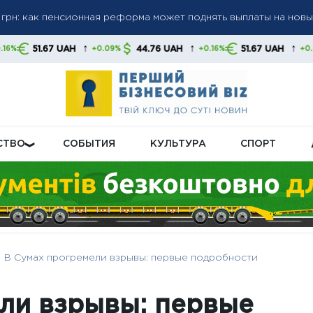
а пенсиями: кого будут проверять в первую очередь
а до 6 000 грн: когда возможно повышение до 12 000 грн —
↑
↑
↑
H
44.76 UAH
51.67 UAH
44.76 UA
+0.09%
+0.16%
+0.09%
тов
СТВО
СОБЫТИЯ
КУЛЬТУРА
СПОРТ
В Сумах прогремели взрывы: первые подробности
ли взрывы: первые