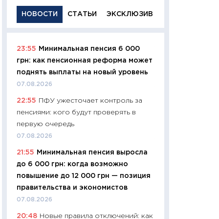
НОВОСТИ
СТАТЬИ
ЭКСКЛЮЗИВ
23:55
Минимальная пенсия 6 000
11:29
Качественн
грн: как пенсионная реформа может
основа успешног
поднять выплаты на новый уровень
21.07.2026
07.08.2026
11:26
Как заработ
22:55
ПФУ ужесточает контроль за
доходность, риск
пенсиями: кого будут проверять в
покупки государ
первую очередь
08.07.2026
07.08.2026
11:20
Цена здоров
21:55
Минимальная пенсия выросла
медицина будуще
до 6 000 грн: когда возможно
расходы людей
повышение до 12 000 грн — позиция
01.07.2026
правительства и экономистов
11:24
Профессии б
07.08.2026
двигается образо
20:48
Новые правила отключений: как
навыки будут пл