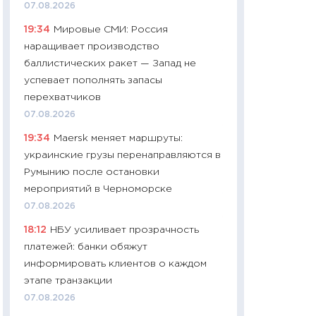
07.08.2026
чеки
19:34
Мировые СМИ: Россия
30.04.2026
наращивает производство
11:32
Больше сбе
баллистических ракет — Запад не
уверенности: как
успевает пополнять запасы
финансовое пове
перехватчиков
27.04.2026
07.08.2026
11:28
Почему еда 
19:34
Maersk меняет маршруты:
бюджет: как изм
украинские грузы перенаправляются в
продуктовая кор
Румынию после остановки
2026 году
мероприятий в Черноморске
13.04.2026
07.08.2026
11:29
Сколько дей
18:12
НБУ усиливает прозрачность
пасхальная корзи
платежей: банки обяжут
собственный рас
информировать клиентов о каждом
набора по сравн
этапе транзакции
официальной оц
07.08.2026
06.04.2026