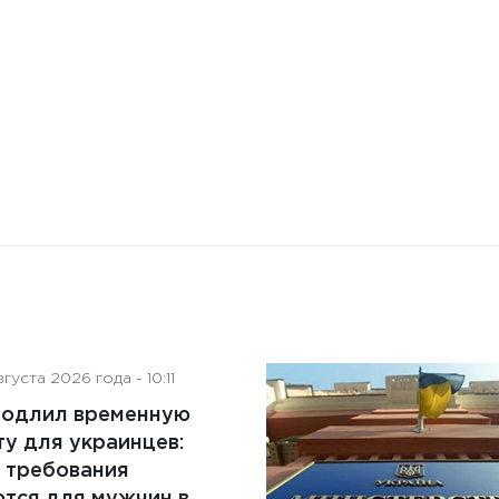
на деятельность советов
директоров
густа 2026 года - 10:11
родлил временную
у для украинцев:
 требования
тся для мужчин в