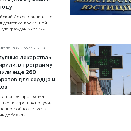
году
йский Союз официально
л действие временной
для граждан Украины,...
июля 2026 года - 21:36
тупные лекарства»
рили: в программу
вили еще 260
ратов для сердца и
дов
рственная программа
пные лекарства» получила
венное обновление: в
ь добавили...