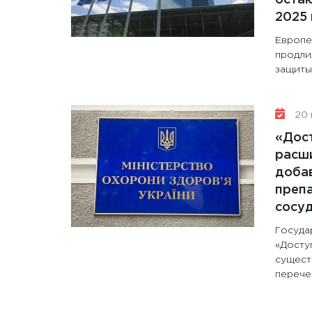
2025 
Европе
продли
защиты 
20 
«Дос
расши
доба
препа
сосу
Госуда
«Досту
сущест
перечен