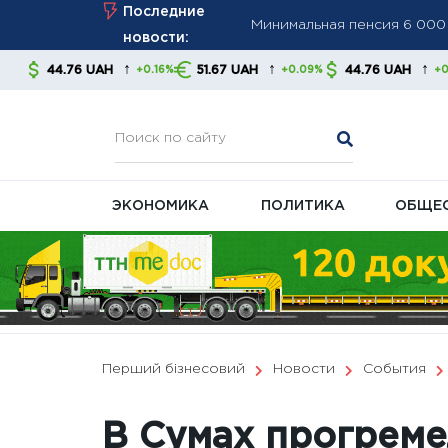
Skip
Последние
ПФУ ужесточает контроль з
to
новости:
Минимальная пенсия выросл
content
↑
↑
↑
AH
51.67 UAH
44.76 UAH
51.67 UA
+0.16%
+0.09%
+0.16%
правительства и экономис
ЭКОНОМИКА
ПОЛИТИКА
ОБЩЕ
Перший бізнесовий
Новости
События
В Сумах прогреме