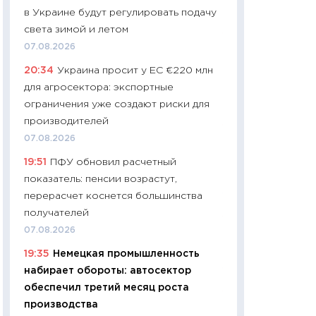
в Украине будут регулировать подачу
29.06.2026
света зимой и летом
11:27
Вступительн
07.08.2026
Украине: цена ко
20:34
Украина просит у ЕС €220 млн
университетов и
для агросектора: экспортные
абитуриентов
ограничения уже создают риски для
23.06.2026
производителей
11:29
Доллар по 51
07.08.2026
тысяч: что на са
19:51
ПФУ обновил расчетный
показывает Бюд
показатель: пенсии возрастут,
2027–2029
перерасчет коснется большинства
19.06.2026
получателей
11:22
Кадровый д
07.08.2026
вакансии: мешаю
19:35
Немецкая промышленность
найму
набирает обороты: автосектор
11.06.2026
обеспечил третий месяц роста
11:27
Дорожает ещ
производства
промышленные ц