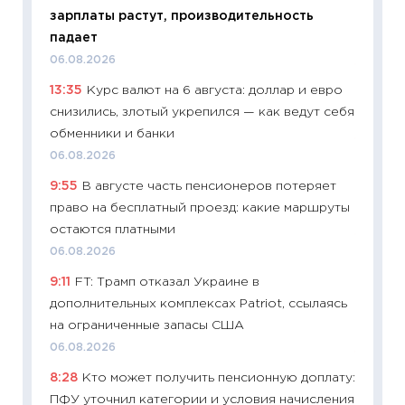
зарплаты растут, производительность
облига
падает
08.07.2
06.08.2026
11:20
Це
13:35
Курс валют на 6 августа: доллар и евро
будуще
снизились, злотый укрепился — как ведут себя
01.07.2
обменники и банки
11:24
Пр
06.08.2026
образо
9:55
В августе часть пенсионеров потеряет
платит
право на бесплатный проезд: какие маршруты
29.06.2
остаются платными
11:27
Вс
06.08.2026
Украин
9:11
FT: Трамп отказал Украине в
универ
дополнительных комплексах Patriot, ссылаясь
абитур
на ограниченные запасы США
23.06.2
06.08.2026
11:29
До
8:28
Кто может получить пенсионную доплату:
что на
ПФУ уточнил категории и условия начисления
деклар