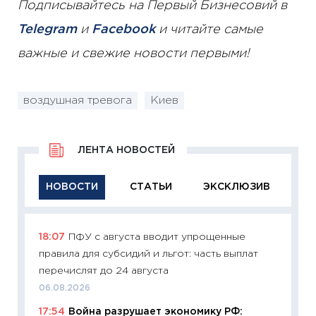
Подписывайтесь на Первый Бизнесовий в
Telegram
и
Facebook
и читайте самые
важные и свежие новости первыми!
воздушная тревога
Киев
ЛЕНТА НОВОСТЕЙ
НОВОСТИ
СТАТЬИ
ЭКСКЛЮЗИВ
18:07
ПФУ с августа вводит упрощенные
11:29
Ка
правила для субсидий и льгот: часть выплат
успешн
перечислят до 24 августа
21.07.20
06.08.2026
11:26
Ка
17:54
Война разрушает экономику РФ:
риски 