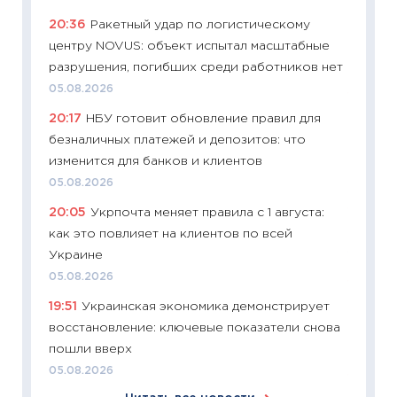
пасхал
20:36
Ракетный удар по логистическому
собств
центру NOVUS: объект испытал масштабные
сравне
разрушения, погибших среди работников нет
06.04.2
05.08.2026
11:24
Ск
20:17
НБУ готовит обновление правил для
сдержи
безналичных платежей и депозитов: что
Майком
изменится для банков и клиентов
перев
05.08.2026
30.03.2
20:05
Укрпочта меняет правила с 1 августа:
11:26
Зо
как это повлияет на клиентов по всей
время 
Украине
12.03.20
05.08.2026
11:27
Эк
19:51
Украинская экономика демонстрирует
что из
восстановление: ключевые показатели снова
перспе
пошли вверх
24.02.2
05.08.2026
11:26
П