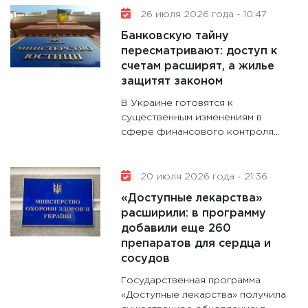
дефиц
26 июля 2026 года - 10:47
13.01.20
Банковскую тайну
11:30
Ст
пересматривают: доступ к
будуще
счетам расширят, а жилье
31.12.20
защитят законом
В Украине готовятся к
существенным изменениям в
сфере финансового контроля...
20 июля 2026 года - 21:36
«Доступные лекарства»
расширили: в программу
добавили еще 260
препаратов для сердца и
сосудов
Государственная программа
«Доступные лекарства» получила