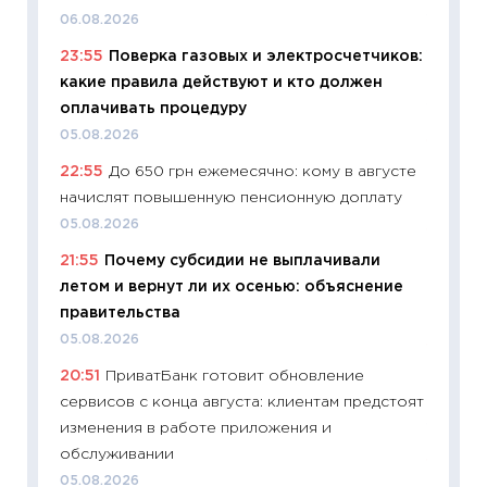
06.08.2026
19.06.20
23:55
Поверка газовых и электросчетчиков:
11:22
Ка
какие правила действуют и кто должен
ваканс
оплачивать процедуру
11.06.20
05.08.2026
11:27
До
22:55
До 650 грн ежемесячно: кому в августе
промыш
начислят повышенную пенсионную доплату
30.04.2
05.08.2026
11:32
Бо
21:55
Почему субсидии не выплачивали
уверен
летом и вернут ли их осенью: объяснение
поведе
правительства
27.04.2
05.08.2026
11:28
По
20:51
ПриватБанк готовит обновление
измени
сервисов с конца августа: клиентам предстоят
в 2026
изменения в работе приложения и
13.04.20
обслуживании
11:29
Ск
05.08.2026