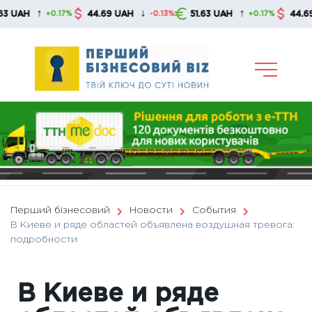
Skip
↑
↓
↑
44.69 UAH
51.63 UAH
44.69 UAH
+0.17%
-0.13%
+0.17%
to
content
Перший бізнесовий
Новости
События
В Киеве и ряде областей объявлена ​​воздушная тревога:
подробности
В Киеве и ряде