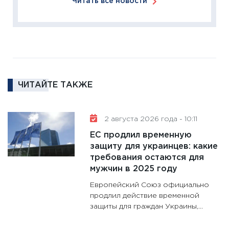
Читать все новости
2025-2
сбереж
Institu
18.02.20
11:27
За
кто ди
кандид
ЧИТАЙТЕ ТАКЖЕ
16.02.20
11:30
Ре
2 августа 2026 года - 10:11
котель
ЕС продлил временную
аудита
защиту для украинцев: какие
30.01.20
требования остаются для
11:30
Кр
мужчин в 2025 году
делают
Европейский Союз официально
28.01.20
продлил действие временной
защиты для граждан Украины,...
11:28
Го
гранто