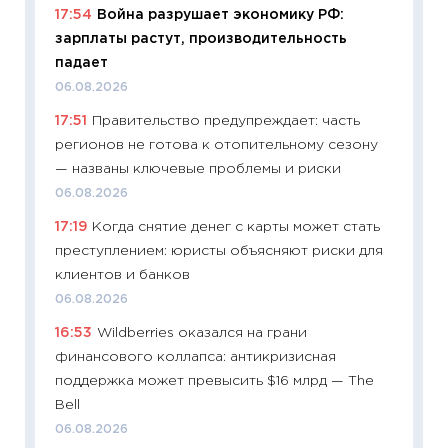
11:24
Ск
17:54
Война разрушает экономику РФ:
сдержи
зарплаты растут, производительность
Майком
падает
перев
06.08.2026
30.03.2
17:51
Правительство предупреждает: часть
11:26
Зо
регионов не готова к отопительному сезону
время 
— названы ключевые проблемы и риски
12.03.20
06.08.2026
11:27
Эк
17:19
Когда снятие денег с карты может стать
что из
преступлением: юристы объясняют риски для
перспе
клиентов и банков
24.02.2
06.08.2026
11:26
П
16:53
Wildberries оказался на грани
2025-2
финансового коллапса: антикризисная
сбереж
поддержка может превысить $16 млрд — The
Institu
Bell
18.02.20
06.08.2026