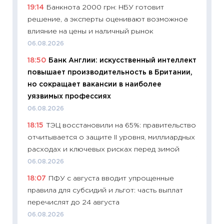
19:14
Банкнота 2000 грн: НБУ готовит
11:27
До
решение, а эксперты оценивают возможное
промыш
влияние на цены и наличный рынок
30.04.2
06.08.2026
11:32
Бо
18:50
Банк Англии: искусственный интеллект
уверен
повышает производительность в Британии,
поведе
но сокращает вакансии в наиболее
27.04.2
уязвимых профессиях
11:28
По
06.08.2026
измени
18:15
ТЭЦ восстановили на 65%: правительство
в 2026
отчитывается о защите II уровня, миллиардных
13.04.20
расходах и ключевых рисках перед зимой
11:29
Ск
06.08.2026
пасхал
18:07
ПФУ с августа вводит упрощенные
собств
правила для субсидий и льгот: часть выплат
сравне
перечислят до 24 августа
06.04.2
06.08.2026