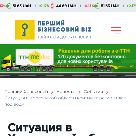
Skip
↑
↓
↑
1.63 UAH
44.69 UAH
51.63 UAH
44.
+0.17%
-0.13%
+0.17%
to
content
Перший бізнесовий
Новости
События
Ситуация в Херсонской области критична: регион идет
под воду
Ситуация в