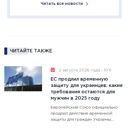
11:27
За
Читать все новости
кто ди
кандид
16.02.20
11:30
Ре
котель
аудита
ЧИТАЙТЕ ТАКЖЕ
30.01.20
11:30
Кр
делают
2 августа 2026 года - 10:11
28.01.20
ЕС продлил временную
11:28
Го
защиту для украинцев: какие
требования остаются для
гранто
мужчин в 2025 году
дефиц
13.01.20
Европейский Союз официально
продлил действие временной
11:30
Ст
защиты для граждан Украины,...
будуще