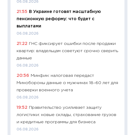
06.08.2026
01.07.2
21:55
В Украине готовят масштабную
11:24
Пр
пенсионную реформу: что будет с
образо
выплатами
платит
06.08.2026
29.06.2
21:22
ГНС фиксирует ошибки после продажи
11:27
Вс
квартир: владельцам советуют срочно сверить
Украин
данные
универ
06.08.2026
абитур
20:56
Минфин: налоговая передаст
23.06.2
Минобороны данные о мужчинах 18–60 лет для
11:29
До
проверки военного учета
что на
06.08.2026
деклар
19:52
Правительство усиливает защиту
19.06.20
логистики: новые склады, страхование грузов
11:22
Ка
и кредитные программы для бизнеса
ваканс
06.08.2026
11.06.20