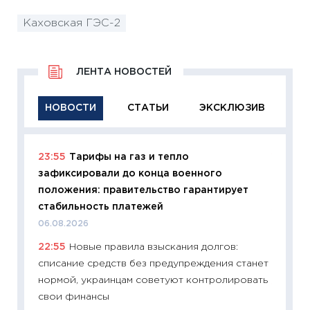
Каховская ГЭС-2
ЛЕНТА НОВОСТЕЙ
НОВОСТИ
СТАТЬИ
ЭКСКЛЮЗИВ
23:55
Тарифы на газ и тепло
11:29
Ка
зафиксировали до конца военного
успешн
положения: правительство гарантирует
21.07.20
стабильность платежей
11:26
Ка
06.08.2026
риски 
22:55
Новые правила взыскания долгов:
облига
списание средств без предупреждения станет
08.07.2
нормой, украинцам советуют контролировать
11:20
Це
свои финансы
будуще