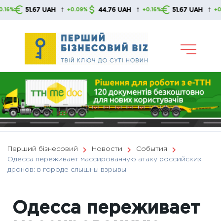
Skip
↑
↑
↑
51.67 UAH
44.76 UAH
51.67 UAH
+0.09%
+0.16%
+0.09%
to
content
Перший бізнесовий
Новости
События
Одесса переживает массированную атаку российских
дронов: в городе слышны взрывы
Одесса переживает