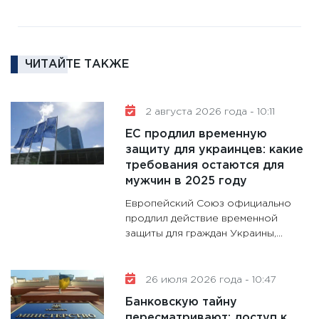
11:30
Ре
котель
аудита
ЧИТАЙТЕ ТАКЖЕ
30.01.20
11:30
Кр
делают
2 августа 2026 года - 10:11
28.01.20
ЕС продлил временную
11:28
Го
защиту для украинцев: какие
требования остаются для
гранто
мужчин в 2025 году
дефиц
13.01.20
Европейский Союз официально
продлил действие временной
11:30
Ст
защиты для граждан Украины,...
будуще
31.12.20
26 июля 2026 года - 10:47
Банковскую тайну
пересматривают: доступ к