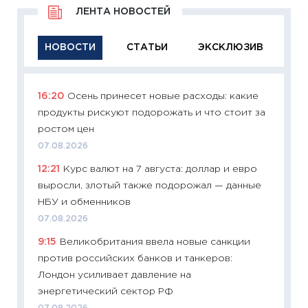
ЛЕНТА НОВОСТЕЙ
НОВОСТИ
СТАТЬИ
ЭКСКЛЮЗИВ
16:20
Осень принесет новые расходы: какие
11:29
Ка
продукты рискуют подорожать и что стоит за
успешн
ростом цен
21.07.20
07.08.2026
11:26
Ка
12:21
Курс валют на 7 августа: доллар и евро
риски 
выросли, злотый также подорожал — данные
облига
НБУ и обменников
08.07.2
07.08.2026
11:20
Це
9:15
Великобритания ввела новые санкции
будуще
против российских банков и танкеров:
01.07.2
Лондон усиливает давление на
11:24
Пр
энергетический сектор РФ
образо