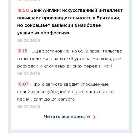
06.08.2026
30.03.2
18:50
Банк Англии: искусственный интеллект
11:26
Зо
повышает производительность в Британии,
время 
но сокращает вакансии в наиболее
12.03.20
уязвимых профессиях
11:27
Эк
06.08.2026
что из
18:15
ТЭЦ восстановили на 65%: правительство
перспе
отчитывается о защите II уровня, миллиардных
24.02.2
расходах и ключевых рисках перед зимой
11:26
П
06.08.2026
2025-2
18:07
ПФУ с августа вводит упрощенные
сбереж
правила для субсидий и льгот: часть выплат
Institu
перечислят до 24 августа
18.02.20
06.08.2026
11:27
За
Читать все новости
кто ди
кандид
16.02.20