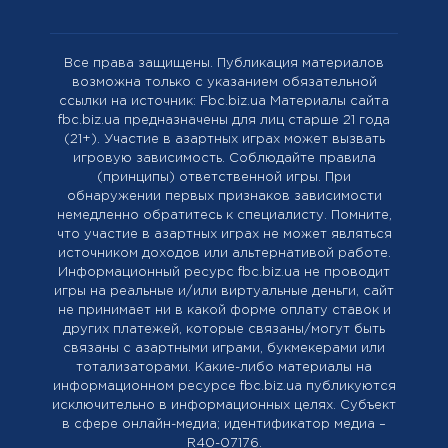
Все права защищены. Публикация материалов
возможна только с указанием обязательной
ссылки на источник: Fbc.biz.ua Материалы сайта
fbc.biz.ua предназначены для лиц старше 21 года
(21+). Участие в азартных играх может вызвать
игровую зависимость. Соблюдайте правила
(принципы) ответственной игры. При
обнаружении первых признаков зависимости
немедленно обратитесь к специалисту. Помните,
что участие в азартных играх не может являться
источником доходов или альтернативой работе.
Информационный ресурс fbc.biz.ua не проводит
игры на реальные и/или виртуальные деньги, сайт
не принимает ни в какой форме оплату ставок и
других платежей, которые связаны/могут быть
связаны с азартными играми, букмекерами или
тотализаторами. Какие-либо материалы на
информационном ресурсе fbc.biz.ua публикуются
исключительно в информационных целях. Cубъект
в сфере онлайн-медиа; идентификатор медиа –
R40-07176.