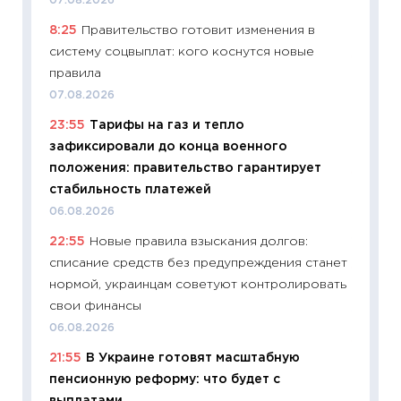
07.08.2026
платит
8:25
Правительство готовит изменения в
29.06.2
систему соцвыплат: кого коснутся новые
11:27
Вс
правила
Украин
07.08.2026
универ
23:55
Тарифы на газ и тепло
абитур
зафиксировали до конца военного
23.06.2
положения: правительство гарантирует
11:29
До
стабильность платежей
что на
06.08.2026
деклар
22:55
Новые правила взыскания долгов:
19.06.20
списание средств без предупреждения станет
11:22
Ка
нормой, украинцам советуют контролировать
ваканс
свои финансы
11.06.20
06.08.2026
11:27
До
21:55
В Украине готовят масштабную
промыш
пенсионную реформу: что будет с
30.04.2