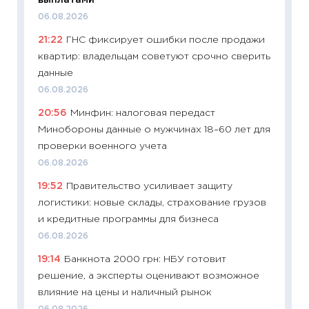
выплатами
11:32
Бо
06.08.2026
уверен
21:22
ГНС фиксирует ошибки после продажи
поведе
квартир: владельцам советуют срочно сверить
27.04.2
данные
11:28
По
06.08.2026
измени
20:56
Минфин: налоговая передаст
в 2026
Минобороны данные о мужчинах 18–60 лет для
13.04.20
проверки военного учета
11:29
Ск
06.08.2026
пасхал
19:52
Правительство усиливает защиту
собств
логистики: новые склады, страхование грузов
сравне
и кредитные программы для бизнеса
06.04.2
06.08.2026
11:24
Ск
19:14
Банкнота 2000 грн: НБУ готовит
сдержи
решение, а эксперты оценивают возможное
Майком
влияние на цены и наличный рынок
перев