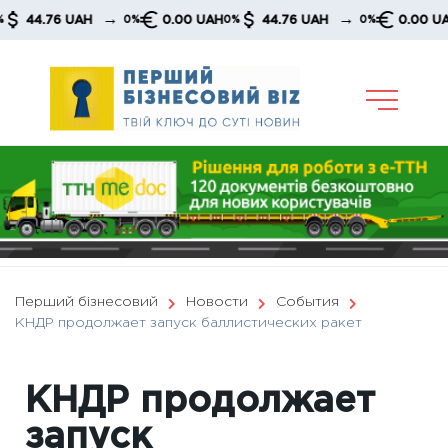
Skip
→
→
44.76 UAH
0.00 UAH
44.76 UAH
0.00 UAH
0%
0%
0%
0%
to
content
Перший бізнесовий
Новости
События
КНДР продолжает запуск баллистических ракет
КНДР продолжает
запуск