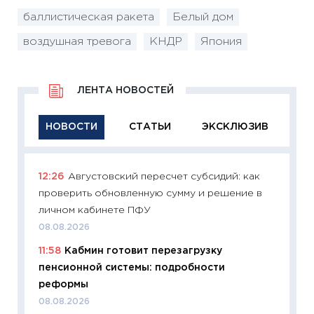
баллистическая ракета
Белый дом
воздушная тревога
КНДР
Япония
ЛЕНТА НОВОСТЕЙ
НОВОСТИ
СТАТЬИ
ЭКСКЛЮЗИВ
12:26
Августовский пересчет субсидий: как
11:29
Ка
проверить обновленную сумму и решение в
успешн
личном кабинете ПФУ
21.07.20
08.08.2026
11:26
Ка
11:58
Кабмин готовит перезагрузку
риски 
пенсионной системы: подробности
облига
реформы
08.07.2
08.08.2026
11:20
Це