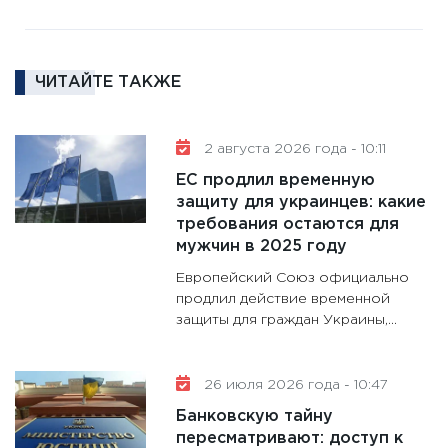
11:27
За
кто ди
кандид
ЧИТАЙТЕ ТАКЖЕ
16.02.20
11:30
Ре
2 августа 2026 года - 10:11
котель
ЕС продлил временную
аудита
защиту для украинцев: какие
30.01.20
требования остаются для
11:30
Кр
мужчин в 2025 году
делают
Европейский Союз официально
28.01.20
продлил действие временной
защиты для граждан Украины,...
11:28
Го
гранто
дефиц
26 июля 2026 года - 10:47
13.01.20
Банковскую тайну
11:30
Ст
пересматривают: доступ к