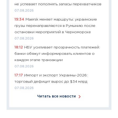
не успевает пополнять запасы перехватчиков
11:24
Ск
07.08.2026
сдержи
19:34
Maersk меняет маршруты: украинские
Майком
грузы перенаправляются в Румынию после
перев
остановки мероприятий в Черноморске
30.03.2
07.08.2026
11:26
Зо
18:12
НБУ усиливает прозрачность платежей:
время 
банки обяжут информировать клиентов о
12.03.20
каждом этапе транзакции
11:27
Эк
07.08.2026
что из
17:17
Импорт и экспорт Украины-2026:
перспе
торговый дефицит вырос до $34 млрд
24.02.2
07.08.2026
11:26
П
Читать все новости
2025-2
сбереж
Institu
18.02.20