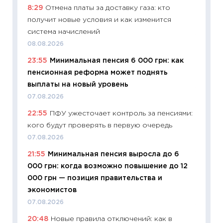
8:29
Отмена платы за доставку газа: кто
будуще
получит новые условия и как изменится
01.07.2
система начислений
11:24
Пр
08.08.2026
образо
23:55
Минимальная пенсия 6 000 грн: как
платит
пенсионная реформа может поднять
29.06.2
выплаты на новый уровень
11:27
Вс
07.08.2026
Украин
22:55
ПФУ ужесточает контроль за пенсиями:
универ
кого будут проверять в первую очередь
абитур
07.08.2026
23.06.2
21:55
Минимальная пенсия выросла до 6
11:29
До
000 грн: когда возможно повышение до 12
что на
000 грн — позиция правительства и
деклар
экономистов
19.06.20
07.08.2026
11:22
Ка
20:48
Новые правила отключений: как в
ваканс