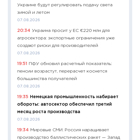
Украине будут регулировать подачу света
11.06.20
зимой и летом
11:27
До
07.08.2026
промыш
20:34
Украина просит у ЕС €220 млн для
30.04.2
агросектора: экспортные ограничения уже
11:32
Бо
создают риски для производителей
уверен
07.08.2026
поведе
19:51
ПФУ обновил расчетный показатель:
27.04.2
пенсии возрастут, перерасчет коснется
11:28
По
большинства получателей
измени
07.08.2026
в 2026
19:35
Немецкая промышленность набирает
13.04.20
обороты: автосектор обеспечил третий
11:29
Ск
месяц роста производства
пасхал
07.08.2026
собств
19:34
Мировые СМИ: Россия наращивает
сравне
производство баллистических ракет — Запад
06.04.2