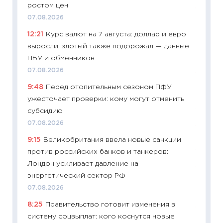
ростом цен
11:27
Вс
07.08.2026
Украин
12:21
Курс валют на 7 августа: доллар и евро
универ
выросли, злотый также подорожал — данные
абитур
НБУ и обменников
23.06.2
07.08.2026
11:29
До
9:48
Перед отопительным сезоном ПФУ
что на
ужесточает проверки: кому могут отменить
деклар
субсидию
19.06.20
07.08.2026
11:22
Ка
9:15
Великобритания ввела новые санкции
ваканс
против российских банков и танкеров:
11.06.20
Лондон усиливает давление на
11:27
До
энергетический сектор РФ
промыш
07.08.2026
30.04.2
8:25
Правительство готовит изменения в
11:32
Бо
систему соцвыплат: кого коснутся новые
уверен