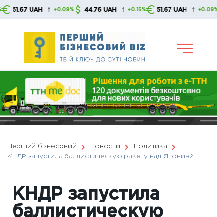
Skip
↑
↑
↑
.67 UAH
44.76 UAH
51.67 UAH
44
+0.09%
+0.16%
+0.09%
to
content
Перший бізнесовий
Новости
Политика
КНДР запустила баллистическую ракету над Японией
КНДР запустила
баллистическую