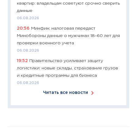
квартир: владельцам советуют срочно сверить
время 
данные
12.03.20
06.08.2026
11:27
Эк
20:56
Минфин: налоговая передаст
что из
Минобороны данные о мужчинах 18–60 лет для
перспе
проверки военного учета
24.02.2
06.08.2026
11:26
П
19:52
Правительство усиливает защиту
2025-2
логистики: новые склады, страхование грузов
сбереж
и кредитные программы для бизнеса
Institu
06.08.2026
18.02.20
Читать все новости
11:27
За
кто ди
кандид
16.02.20
11:30
Ре
котель