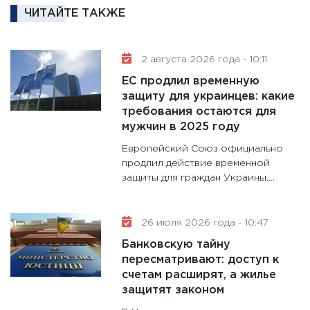
ЧИТАЙТЕ ТАКЖЕ
аудита
30.01.20
11:30
Кр
2 августа 2026 года - 10:11
делают
ЕС продлил временную
28.01.20
защиту для украинцев: какие
требования остаются для
11:28
Го
мужчин в 2025 году
гранто
дефиц
Европейский Союз официально
13.01.20
продлил действие временной
защиты для граждан Украины,...
11:30
Ст
будуще
31.12.20
26 июля 2026 года - 10:47
Банковскую тайну
пересматривают: доступ к
счетам расширят, а жилье
защитят законом