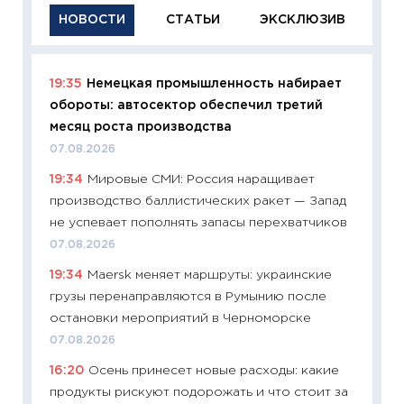
НОВОСТИ
СТАТЬИ
ЭКСКЛЮЗИВ
19:35
Немецкая промышленность набирает
11:29
Ка
обороты: автосектор обеспечил третий
успешн
месяц роста производства
21.07.20
07.08.2026
11:26
Ка
19:34
Мировые СМИ: Россия наращивает
риски 
производство баллистических ракет — Запад
облига
не успевает пополнять запасы перехватчиков
08.07.2
07.08.2026
11:20
Це
19:34
Maersk меняет маршруты: украинские
будуще
грузы перенаправляются в Румынию после
01.07.2
остановки мероприятий в Черноморске
11:24
Пр
07.08.2026
образо
16:20
Осень принесет новые расходы: какие
платит
продукты рискуют подорожать и что стоит за
29.06.2