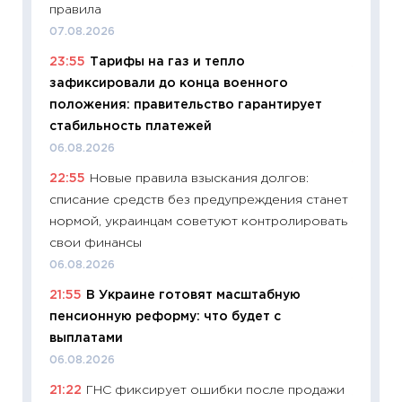
правила
поведе
07.08.2026
27.04.2
23:55
Тарифы на газ и тепло
11:28
По
зафиксировали до конца военного
измени
положения: правительство гарантирует
в 2026
стабильность платежей
13.04.20
06.08.2026
11:29
Ск
22:55
Новые правила взыскания долгов:
пасхал
списание средств без предупреждения станет
собств
нормой, украинцам советуют контролировать
сравне
свои финансы
06.04.2
06.08.2026
11:24
Ск
21:55
В Украине готовят масштабную
сдержи
пенсионную реформу: что будет с
Майком
выплатами
перев
06.08.2026
30.03.2
21:22
ГНС фиксирует ошибки после продажи
11:26
Зо