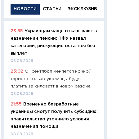
НОВОСТИ
СТАТЬИ
ЭКСКЛЮЗИВ
23:55
Украинцам чаще отказывают в
11:29
Качественн
назначении пенсии: ПФУ назвал
основа успешног
категории, рискующие остаться без
21.07.2026
выплат
11:26
Как заработ
08.08.2026
доходность, риск
23:02
С 1 сентября меняется ночной
покупки государ
тариф: сколько украинцы будут
08.07.2026
платить за киловатт в новом сезоне
11:20
Цена здоров
08.08.2026
медицина будуще
21:55
Временно безработные
расходы людей
украинцы смогут получить субсидию:
01.07.2026
правительство уточнило условия
11:24
Профессии б
назначения помощи
двигается образо
08.08.2026
навыки будут пл