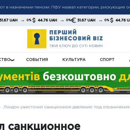
чной тариф: сколько украинцы будут платить за киловатт в но
→
→
→
44.76 UAH
51.67 UAH
44.76 UAH
0%
0%
0%
0%
раинцы смогут получить субсидию: правительство уточнило 
СТВО
СОБЫТИЯ
КУЛЬТУРА
СПОРТ
Лондон ужесточил санкционное давление: под ограничения
л санкционное