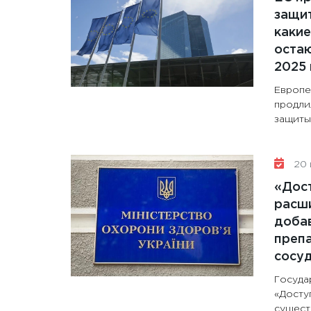
защит
какие
остаю
2025 
Европе
продли
защиты 
20 
«Дос
расши
доба
препа
сосу
Госуда
«Досту
сущест