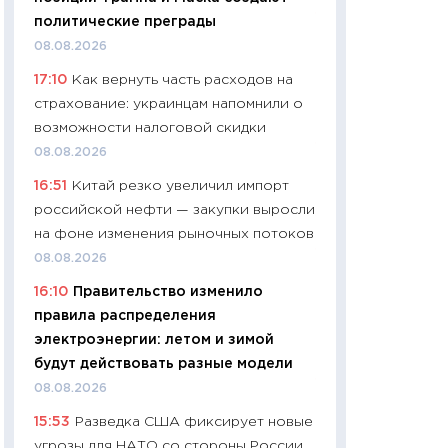
11:24
Сколько сто
политические преграды
сдерживание в 20
08.08.2026
разговора с Май
17:10
Как вернуть часть расходов на
арифметики пер
страхование: украинцам напомнили о
30.03.2026
возможности налоговой скидки
11:26
Золото по $
08.08.2026
$80: время покуп
16:51
Китай резко увеличил импорт
фиксировать при
российской нефти — закупки выросли
12.03.2026
на фоне изменения рыночных потоков
11:27
Экономика 
08.08.2026
войны: что измен
16:10
Правительство изменило
какие перспектив
правила распределения
стабильности
электроэнергии: летом и зимой
24.02.2026
будут действовать разные модели
11:26
Потреблени
08.08.2026
украинцев 2025-2
15:53
Разведка США фиксирует новые
расходов, сбере
угрозы для НАТО со стороны России