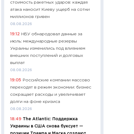
стоимость ракетных ударов: каждая
чеки
атака наносит Киеву ущерб на сотни
30.04.2026
миллионов гривен
11:32
Больше сбе
08.08.2026
уверенности: как
19:12
НБУ обнародовал данные за
финансовое пове
июль: международные резервы
27.04.2026
Украины изменились под влиянием
11:28
Почему еда 
внешних поступлений и долговых
бюджет: как изм
выплат
продуктовая кор
08.08.2026
2026 году
19:05
Российские компании массово
13.04.2026
переходят в режим экономии: бизнес
11:29
Сколько дей
сокращает расходы и увеличивает
пасхальная корзи
долги на фоне кризиса
собственный рас
08.08.2026
набора по сравн
18:49
The Atlantic: Поддержка
официальной оц
Украины в США снова буксует —
06.04.2026
позиции Трампа и Маска создают