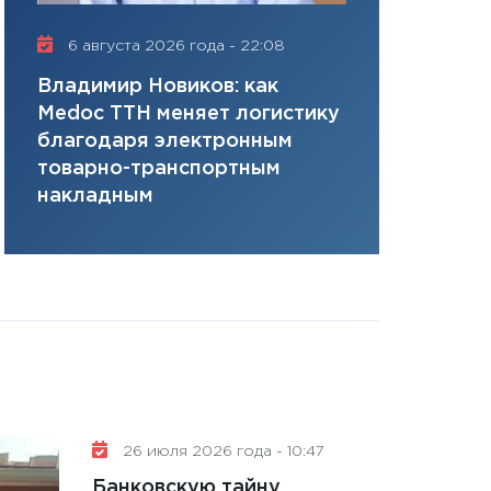
плана, грантова
управляемый де
6 августа 2026 года - 22:08
16 июля 20
13.01.2026
Владимир Новиков: как
Сергей Ко
11:30
Стратегичес
Medoc ТТН меняет логистику
платит за 
портфель будущ
благодаря электронным
сервисов т
31.12.2025
товарно-транспортным
одного»
Читать вс
накладным
26 июля 2026 года - 10:47
Банковскую тайну