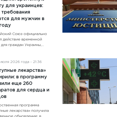
у для украинцев:
 требования
тся для мужчин в
году
йский Союз официально
л действие временной
для граждан Украины,...
июля 2026 года - 21:36
тупные лекарства»
рили: в программу
вили еще 260
ратов для сердца и
дов
рственная программа
пные лекарства» получила
венное обновление: в