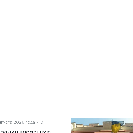
Бизнес-Диалог: Влияние
искусственного интеллекта
на деятельность советов
директоров
густа 2026 года - 10:11
родлил временную