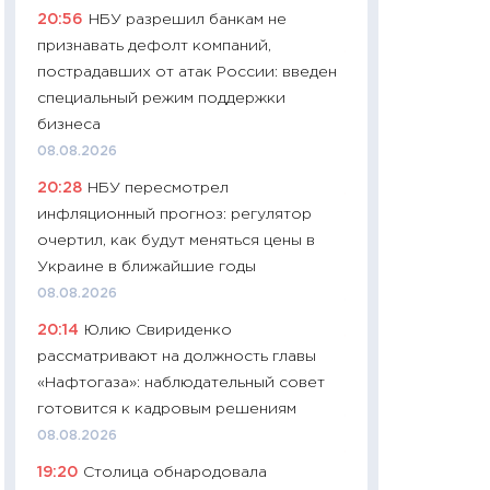
20:56
НБУ разрешил банкам не
29.06.2026
признавать дефолт компаний,
11:27
Вступительн
пострадавших от атак России: введен
Украине: цена ко
специальный режим поддержки
университетов и
бизнеса
абитуриентов
08.08.2026
23.06.2026
20:28
НБУ пересмотрел
11:29
Доллар по 51
инфляционный прогноз: регулятор
тысяч: что на са
очертил, как будут меняться цены в
показывает Бюд
Украине в ближайшие годы
2027–2029
08.08.2026
19.06.2026
20:14
Юлию Свириденко
11:22
Кадровый д
рассматривают на должность главы
вакансии: мешаю
«Нафтогаза»: наблюдательный совет
найму
готовится к кадровым решениям
11.06.2026
08.08.2026
11:27
Дорожает ещ
19:20
Столица обнародовала
промышленные ц