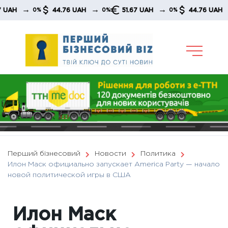
Skip
→
→
→
→
44.76 UAH
51.67 UAH
44.76 UAH
0%
0%
0%
0
to
content
Перший бізнесовий
Новости
Политика
Илон Маск официально запускает America Party — начало
новой политической игры в США
Илон Маск