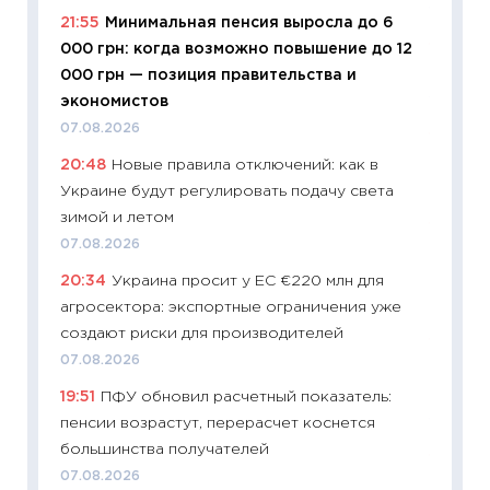
19.06.20
21:55
Минимальная пенсия выросла до 6
000 грн: когда возможно повышение до 12
11:22
Ка
000 грн — позиция правительства и
ваканс
экономистов
11.06.20
07.08.2026
11:27
До
20:48
Новые правила отключений: как в
промыш
Украине будут регулировать подачу света
30.04.2
зимой и летом
11:32
Бо
07.08.2026
уверен
20:34
Украина просит у ЕС €220 млн для
поведе
агросектора: экспортные ограничения уже
27.04.2
создают риски для производителей
11:28
По
07.08.2026
измени
19:51
ПФУ обновил расчетный показатель:
в 2026
пенсии возрастут, перерасчет коснется
13.04.20
большинства получателей
11:29
Ск
07.08.2026
пасхал