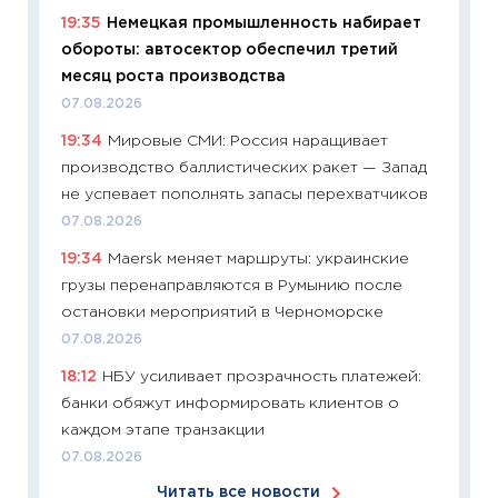
19:35
Немецкая промышленность набирает
собств
обороты: автосектор обеспечил третий
сравне
месяц роста производства
06.04.2
07.08.2026
11:24
Ск
19:34
Мировые СМИ: Россия наращивает
сдержи
производство баллистических ракет — Запад
Майком
не успевает пополнять запасы перехватчиков
перев
07.08.2026
30.03.2
19:34
Maersk меняет маршруты: украинские
11:26
Зо
грузы перенаправляются в Румынию после
время 
остановки мероприятий в Черноморске
12.03.20
07.08.2026
11:27
Эк
18:12
НБУ усиливает прозрачность платежей:
что из
банки обяжут информировать клиентов о
перспе
каждом этапе транзакции
24.02.2
07.08.2026
11:26
П
Читать все новости
2025-2