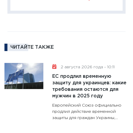
сбереж
Institu
18.02.20
11:27
За
кто ди
кандид
ЧИТАЙТЕ ТАКЖЕ
16.02.20
11:30
Ре
2 августа 2026 года - 10:11
котель
ЕС продлил временную
аудита
защиту для украинцев: какие
30.01.20
требования остаются для
11:30
Кр
мужчин в 2025 году
делают
Европейский Союз официально
28.01.20
продлил действие временной
защиты для граждан Украины,...
11:28
Го
гранто
дефиц