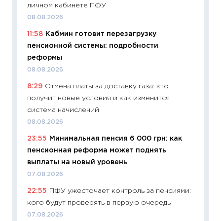
личном кабинете ПФУ
облига
08.08.2026
08.07.2
11:58
Кабмин готовит перезагрузку
11:20
Це
пенсионной системы: подробности
будуще
реформы
01.07.2
08.08.2026
11:24
Пр
8:29
Отмена платы за доставку газа: кто
образо
получит новые условия и как изменится
платит
система начислений
29.06.2
08.08.2026
11:27
Вс
23:55
Минимальная пенсия 6 000 грн: как
Украин
пенсионная реформа может поднять
универ
выплаты на новый уровень
абитур
07.08.2026
23.06.2
22:55
ПФУ ужесточает контроль за пенсиями:
11:29
До
кого будут проверять в первую очередь
что на
деклар
07.08.2026