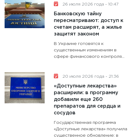
26 июля 2026 года - 10:47
13.01.20
Банковскую тайну
11:30
Ст
пересматривают: доступ к
будуще
счетам расширят, а жилье
31.12.20
защитят законом
В Украине готовятся к
существенным изменениям в
сфере финансового контроля...
20 июля 2026 года - 21:36
«Доступные лекарства»
расширили: в программу
добавили еще 260
препаратов для сердца и
сосудов
Государственная программа
«Доступные лекарства» получила
существенное обновление: в