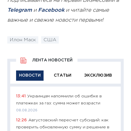
Подписывайтесь на Первый Бизнесовий в
Telegram
и
Facebook
и читайте самые
важные и свежие новости первыми!
Илон Маск
США
ЛЕНТА НОВОСТЕЙ
НОВОСТИ
СТАТЬИ
ЭКСКЛЮЗИВ
13:41
Украинцам напомнили об ошибке в
11:29
Ка
платежках за газ: сумма может возрасти
успешн
08.08.2026
21.07.20
12:26
Августовский пересчет субсидий: как
11:26
Ка
проверить обновленную сумму и решение в
риски 