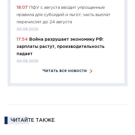
что из
18:07
ПФУ с августа вводит упрощенные
перспе
правила для субсидий и льгот: часть выплат
24.02.2
перечислят до 24 августа
11:26
П
06.08.2026
2025-2
17:54
Война разрушает экономику РФ:
сбереж
зарплаты растут, производительность
Institu
падает
18.02.20
06.08.2026
11:27
За
Читать все новости
кто ди
кандид
16.02.20
11:30
Ре
котель
аудита
ЧИТАЙТЕ ТАКЖЕ
30.01.20
11:30
Кр