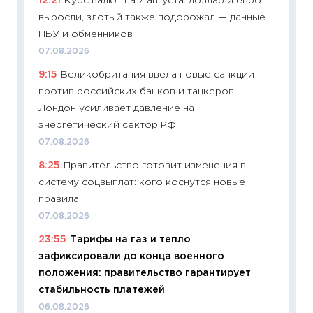
12:21
Курс валют на 7 августа: доллар и евро
11:29
Ка
выросли, злотый также подорожал — данные
успешн
НБУ и обменников
21.07.20
07.08.2026
11:26
Ка
9:15
Великобритания ввела новые санкции
риски 
против российских банков и танкеров:
облига
Лондон усиливает давление на
08.07.2
энергетический сектор РФ
11:20
Це
07.08.2026
будуще
8:25
Правительство готовит изменения в
01.07.2
систему соцвыплат: кого коснутся новые
11:24
Пр
правила
образо
07.08.2026
платит
23:55
Тарифы на газ и тепло
29.06.2
зафиксировали до конца военного
11:27
Вс
положения: правительство гарантирует
Украин
стабильность платежей
универ
06.08.2026