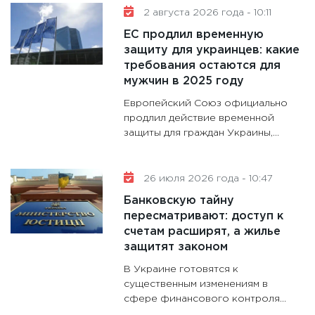
делают
2 августа 2026 года - 10:11
28.01.20
ЕС продлил временную
11:28
Го
защиту для украинцев: какие
требования остаются для
гранто
мужчин в 2025 году
дефиц
13.01.20
Европейский Союз официально
продлил действие временной
11:30
Ст
защиты для граждан Украины,...
будуще
31.12.20
26 июля 2026 года - 10:47
Банковскую тайну
пересматривают: доступ к
счетам расширят, а жилье
защитят законом
В Украине готовятся к
существенным изменениям в
сфере финансового контроля...