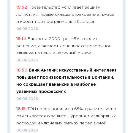
измени
19:52
Правительство усиливает защиту
в 2026
логистики: новые склады, страхование грузов
13.04.20
и кредитные программы для бизнеса
11:29
Ск
06.08.2026
пасхал
19:14
Банкнота 2000 грн: НБУ готовит
собств
решение, а эксперты оценивают возможное
сравне
влияние на цены и наличный рынок
06.04.2
06.08.2026
11:24
Ск
18:50
Банк Англии: искусственный интеллект
сдержи
повышает производительность в Британии,
Майком
но сокращает вакансии в наиболее
перев
уязвимых профессиях
30.03.2
06.08.2026
11:26
Зо
18:15
ТЭЦ восстановили на 65%: правительство
время 
отчитывается о защите II уровня, миллиардных
12.03.20
расходах и ключевых рисках перед зимой
11:27
Эк
06.08.2026