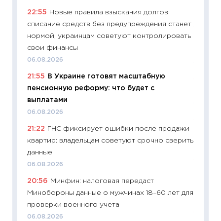
абитур
22:55
Новые правила взыскания долгов:
23.06.2
списание средств без предупреждения станет
11:29
До
нормой, украинцам советуют контролировать
что на
свои финансы
деклар
06.08.2026
19.06.20
21:55
В Украине готовят масштабную
11:22
Ка
пенсионную реформу: что будет с
ваканс
выплатами
11.06.20
06.08.2026
11:27
До
21:22
ГНС фиксирует ошибки после продажи
промыш
квартир: владельцам советуют срочно сверить
30.04.2
данные
11:32
Бо
06.08.2026
уверен
20:56
Минфин: налоговая передаст
поведе
Минобороны данные о мужчинах 18–60 лет для
27.04.2
проверки военного учета
11:28
По
06.08.2026