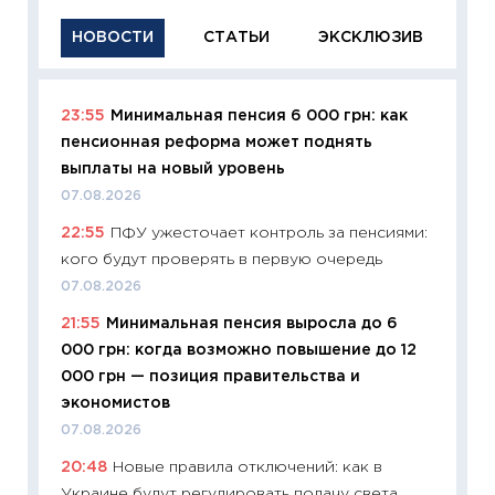
НОВОСТИ
СТАТЬИ
ЭКСКЛЮЗИВ
23:55
Минимальная пенсия 6 000 грн: как
11:29
Ка
пенсионная реформа может поднять
успешн
выплаты на новый уровень
21.07.20
07.08.2026
11:26
Ка
22:55
ПФУ ужесточает контроль за пенсиями:
риски 
кого будут проверять в первую очередь
облига
07.08.2026
08.07.2
21:55
Минимальная пенсия выросла до 6
11:20
Це
000 грн: когда возможно повышение до 12
будуще
000 грн — позиция правительства и
01.07.2
экономистов
11:24
Пр
07.08.2026
образо
20:48
Новые правила отключений: как в
платит
Украине будут регулировать подачу света
29.06.2