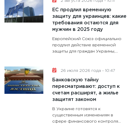
2 августа 2026 года - 10:11
котель
ЕС продлил временную
аудита
защиту для украинцев: какие
30.01.20
требования остаются для
11:30
Кр
мужчин в 2025 году
делают
Европейский Союз официально
28.01.20
продлил действие временной
защиты для граждан Украины,...
11:28
Го
гранто
дефиц
26 июля 2026 года - 10:47
13.01.20
Банковскую тайну
11:30
Ст
пересматривают: доступ к
будуще
счетам расширят, а жилье
31.12.20
защитят законом
В Украине готовятся к
существенным изменениям в
сфере финансового контроля...