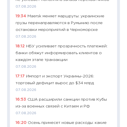
уверен
07.08.2026
поведе
19:34
Maersk меняет маршруты: украинские
27.04.2
грузы перенаправляются в Румынию после
11:28
По
остановки мероприятий в Черноморске
измени
07.08.2026
в 2026
18:12
НБУ усиливает прозрачность платежей:
13.04.20
банки обяжут информировать клиентов о
11:29
Ск
каждом этапе транзакции
пасхал
07.08.2026
собств
17:17
Импорт и экспорт Украины-2026:
сравне
торговый дефицит вырос до $34 млрд
06.04.2
07.08.2026
11:24
Ск
16:53
США расширили санкции против Кубы
сдержи
из-за военных связей с Китаем и РФ
Майком
перев
07.08.2026
30.03.2
16:20
Осень принесет новые расходы: какие