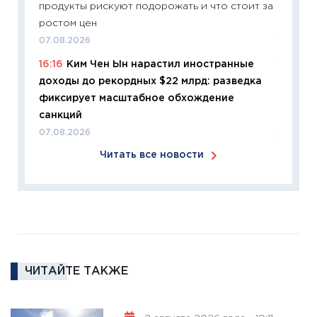
продукты рискуют подорожать и что стоит за
11:26
Зо
ростом цен
время 
07.08.2026
12.03.20
16:16
Ким Чен Ын нарастил иностранные
11:27
Эк
доходы до рекордных $22 млрд: разведка
что из
фиксирует масштабное обхождение
перспе
санкций
24.02.2
07.08.2026
11:26
П
Читать все новости
2025-2
сбереж
Institu
18.02.20
11:27
За
кто ди
кандид
ЧИТАЙТЕ ТАКЖЕ
16.02.20
11:30
Ре