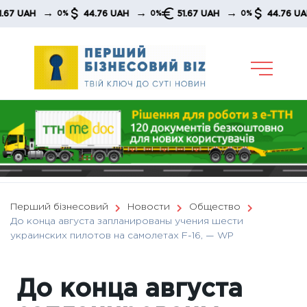
Skip
→
→
→
→
H
44.76 UAH
51.67 UAH
44.76 UAH
0%
0%
0%
0
to
content
Перший бізнесовий
Новости
Общество
До конца августа запланированы учения шести
украинских пилотов на самолетах F-16, — WP
До конца августа