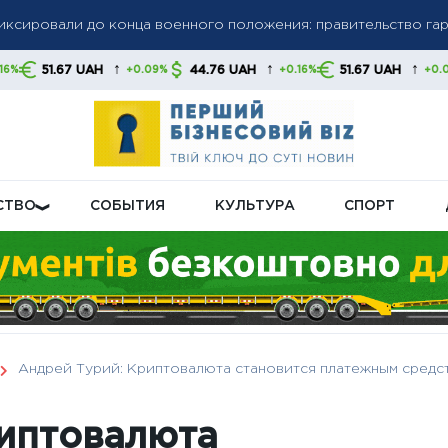
олгов: списание средств без предупреждения станет нормой,
↑
↑
↑
H
44.76 UAH
51.67 UAH
44.76 U
+0.09%
+0.16%
+0.09%
 свои финансы
бную пенсионную реформу: что будет с выплатами
СТВО
СОБЫТИЯ
КУЛЬТУРА
СПОРТ
Андрей Турий: Криптовалюта становится платежным средс
риптовалюта