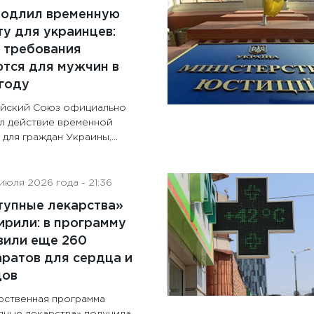
родлил временную
у для украинцев:
 требования
тся для мужчин в
году
йский Союз официально
л действие временной
для граждан Украины,...
июля 2026 года - 21:36
тупные лекарства»
рили: в программу
вили еще 260
ратов для сердца и
дов
рственная программа
пные лекарства» получила