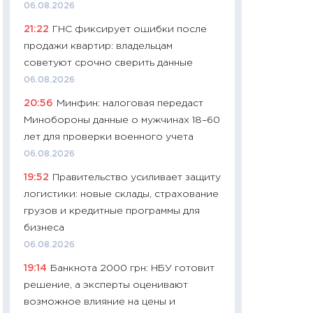
06.08.2026
29.06.2026
21:22
ГНС фиксирует ошибки после
11:27
Вступительн
продажи квартир: владельцам
Украине: цена ко
советуют срочно сверить данные
университетов и
06.08.2026
абитуриентов
20:56
Минфин: налоговая передаст
23.06.2026
Минобороны данные о мужчинах 18–60
11:29
Доллар по 51
лет для проверки военного учета
тысяч: что на са
06.08.2026
показывает Бюд
19:52
Правительство усиливает защиту
2027–2029
логистики: новые склады, страхование
19.06.2026
грузов и кредитные программы для
11:22
Кадровый д
бизнеса
вакансии: мешаю
06.08.2026
найму
19:14
Банкнота 2000 грн: НБУ готовит
11.06.2026
решение, а эксперты оценивают
11:27
Дорожает ещ
возможное влияние на цены и
промышленные ц