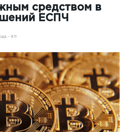
жным средством в
ешений ЕСПЧ
а - 9:11