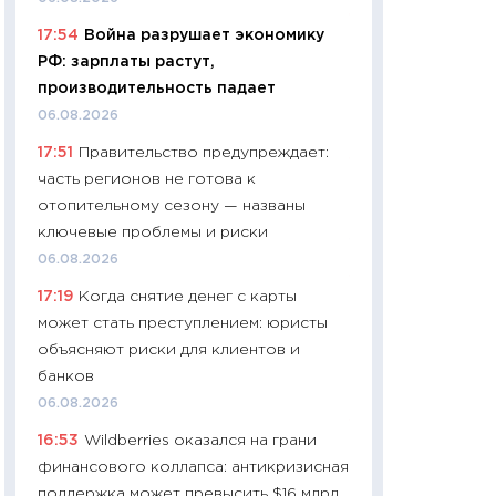
11:24
Сколько сто
17:54
Война разрушает экономику
сдерживание в 20
РФ: зарплаты растут,
разговора с Май
производительность падает
арифметики пер
06.08.2026
30.03.2026
17:51
Правительство предупреждает:
11:26
Золото по $
часть регионов не готова к
$80: время покуп
отопительному сезону — названы
фиксировать при
ключевые проблемы и риски
12.03.2026
06.08.2026
11:27
Экономика 
17:19
Когда снятие денег с карты
войны: что измен
может стать преступлением: юристы
какие перспектив
объясняют риски для клиентов и
стабильности
банков
24.02.2026
06.08.2026
11:26
Потреблени
16:53
Wildberries оказался на грани
украинцев 2025-2
финансового коллапса: антикризисная
расходов, сбере
поддержка может превысить $16 млрд