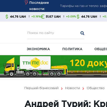
Skip
Последние
стабильность платежей
to
новости:
Новые правила взыскания д
content
↑
↑
↑
AH
51.67 UAH
44.76 UAH
51.67 UA
+0.16%
+0.09%
+0.16%
советуют контролировать
В Украине готовят масшта
ЭКОНОМИКА
ПОЛИТИКА
ОБЩЕ
Перший бізнесовий
Новости
Общество
Андрей Турий: К