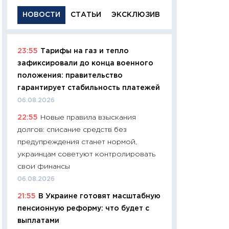
НОВОСТИ
СТАТЬИ
ЭКСКЛЮЗИВ
23:55
Тарифы на газ и тепло
11:29
Качественн
зафиксировали до конца военного
основа успешног
положения: правительство
21.07.2026
гарантирует стабильность платежей
11:26
Как заработ
06.08.2026
доходность, риск
22:55
Новые правила взыскания
покупки государ
долгов: списание средств без
08.07.2026
предупреждения станет нормой,
11:20
Цена здоров
украинцам советуют контролировать
медицина будуще
свои финансы
расходы людей
06.08.2026
01.07.2026
21:55
В Украине готовят масштабную
11:24
Профессии б
пенсионную реформу: что будет с
двигается образо
выплатами
навыки будут пл