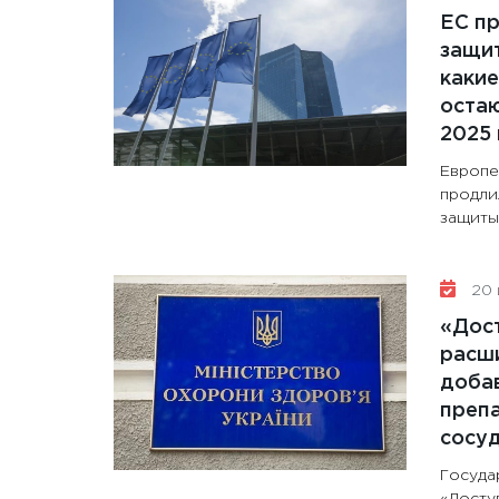
ЕС п
защит
какие
остаю
2025 
Европе
продли
защиты 
20 
«Дос
расши
доба
препа
сосу
Госуда
«Досту