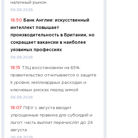
наличный рынок
чеки
06.08.2026
30.04.2026
18:50
Банк Англии: искусственный
11:32
Больше сбе
интеллект повышает
уверенности: как
производительность в Британии, но
финансовое пове
сокращает вакансии в наиболее
27.04.2026
уязвимых профессиях
11:28
Почему еда 
06.08.2026
бюджет: как изм
18:15
ТЭЦ восстановили на 65%:
продуктовая кор
правительство отчитывается о защите
2026 году
II уровня, миллиардных расходах и
13.04.2026
ключевых рисках перед зимой
11:29
Сколько дей
06.08.2026
пасхальная корзи
18:07
ПФУ с августа вводит
собственный рас
упрощенные правила для субсидий и
набора по сравн
льгот: часть выплат перечислят до 24
официальной оц
августа
06.04.2026
06.08.2026