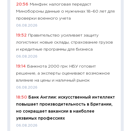
20:56
Минфин: налоговая передаст
23.06.2
Минобороны данные о мужчинах 18–60 лет для
11:29
До
проверки военного учета
что на
06.08.2026
деклар
19:52
Правительство усиливает защиту
19.06.20
логистики: новые склады, страхование грузов
11:22
Ка
и кредитные программы для бизнеса
ваканс
06.08.2026
11.06.20
19:14
Банкнота 2000 грн: НБУ готовит
11:27
До
решение, а эксперты оценивают возможное
промыш
влияние на цены и наличный рынок
30.04.2
06.08.2026
11:32
Бо
18:50
Банк Англии: искусственный интеллект
уверен
повышает производительность в Британии,
поведе
но сокращает вакансии в наиболее
27.04.2
уязвимых профессиях
11:28
По
06.08.2026