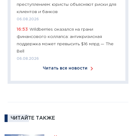
что из
преступлением: юристы объясняют риски для
перспе
клиентов и банков
24.02.2
06.08.2026
11:26
П
16:53
Wildberries оказался на грани
2025-2
финансового коллапса: антикризисная
сбереж
поддержка может превысить $16 млрд — The
Institu
Bell
18.02.20
06.08.2026
11:27
За
Читать все новости
кто ди
кандид
16.02.20
11:30
Ре
котель
аудита
ЧИТАЙТЕ ТАКЖЕ
30.01.20
11:30
Кр