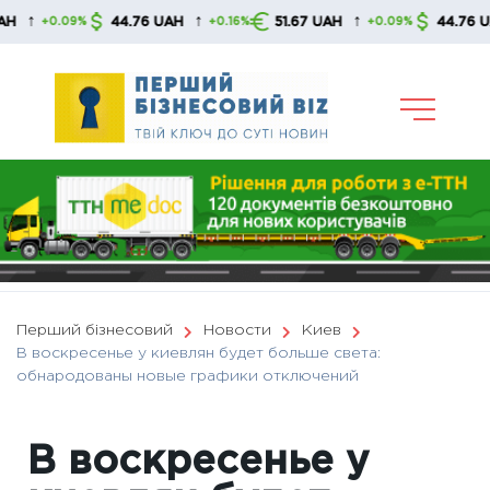
Skip
↑
↑
↑
44.76 UAH
51.67 UAH
44.76 UAH
+0.09%
+0.16%
+0.09%
to
content
Перший бізнесовий
Новости
Киев
В воскресенье у киевлян будет больше света:
обнародованы новые графики отключений
В воскресенье у