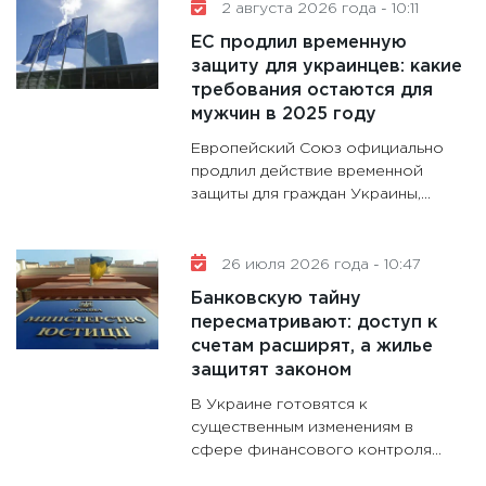
делают
2 августа 2026 года - 10:11
28.01.20
ЕС продлил временную
11:28
Го
защиту для украинцев: какие
требования остаются для
гранто
мужчин в 2025 году
дефиц
13.01.20
Европейский Союз официально
продлил действие временной
11:30
Ст
защиты для граждан Украины,...
будуще
31.12.20
26 июля 2026 года - 10:47
Банковскую тайну
пересматривают: доступ к
счетам расширят, а жилье
защитят законом
В Украине готовятся к
существенным изменениям в
сфере финансового контроля...