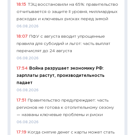
измени
18:15
ТЭЦ восстановили на 65%: правительство
в 2026
отчитывается о защите II уровня, миллиардных
13.04.20
расходах и ключевых рисках перед зимой
11:29
Ск
06.08.2026
пасхал
18:07
ПФУ с августа вводит упрощенные
собств
правила для субсидий и льгот: часть выплат
сравне
перечислят до 24 августа
06.04.2
06.08.2026
11:24
Ск
17:54
Война разрушает экономику РФ:
сдержи
зарплаты растут, производительность
Майком
падает
перев
06.08.2026
30.03.2
17:51
Правительство предупреждает: часть
11:26
Зо
регионов не готова к отопительному сезону
время 
— названы ключевые проблемы и риски
12.03.20
06.08.2026
11:27
Эк
17:19
Когда снятие денег с карты может стать