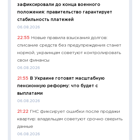
зафиксировали до конца военного
успешн
положения: правительство гарантирует
21.07.20
стабильность платежей
11:26
Ка
06.08.2026
риски 
22:55
Новые правила взыскания долгов:
облига
списание средств без предупреждения станет
08.07.2
нормой, украинцам советуют контролировать
11:20
Це
свои финансы
будуще
06.08.2026
01.07.2
21:55
В Украине готовят масштабную
11:24
Пр
пенсионную реформу: что будет с
образо
выплатами
платит
06.08.2026
29.06.2
21:22
ГНС фиксирует ошибки после продажи
11:27
Вс
квартир: владельцам советуют срочно сверить
Украин
данные
универ
06.08.2026
абитур