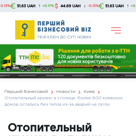
Skip
↑
↓
↑
51.63 UAH
44.69 UAH
51.63 UAH
+0.17%
-0.13%
+0.17%
to
content
Перший бізнесовий
Новости
Киев
Отопительный кризис в столице: более 800 киевских
домов остались без тепла из-за аварий на сетях
Отопительный