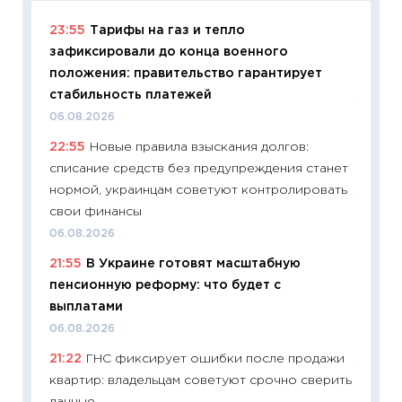
23:55
Тарифы на газ и тепло
11:29
Ка
зафиксировали до конца военного
успешн
положения: правительство гарантирует
21.07.20
стабильность платежей
11:26
Ка
06.08.2026
риски 
22:55
Новые правила взыскания долгов:
облига
списание средств без предупреждения станет
08.07.2
нормой, украинцам советуют контролировать
11:20
Це
свои финансы
будуще
06.08.2026
01.07.2
21:55
В Украине готовят масштабную
11:24
Пр
пенсионную реформу: что будет с
образо
выплатами
платит
06.08.2026
29.06.2
21:22
ГНС фиксирует ошибки после продажи
11:27
Вс
квартир: владельцам советуют срочно сверить
Украин