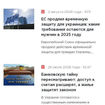
11:30
Кр
делают
2 августа 2026 года - 10:11
28.01.20
ЕС продлил временную
11:28
Го
защиту для украинцев: какие
требования остаются для
гранто
мужчин в 2025 году
дефиц
13.01.20
Европейский Союз официально
продлил действие временной
11:30
Ст
защиты для граждан Украины,...
будуще
31.12.20
26 июля 2026 года - 10:47
Банковскую тайну
пересматривают: доступ к
счетам расширят, а жилье
защитят законом
В Украине готовятся к
существенным изменениям в