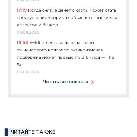
06.08.2026
11:27
Эк
17:19
Когда снятие денег с карты может стать
что из
преступлением: юристы объясняют риски для
перспе
клиентов и банков
24.02.2
06.08.2026
11:26
П
16:53
Wildberries оказался на грани
2025-2
финансового коллапса: антикризисная
сбереж
поддержка может превысить $16 млрд — The
Institu
Bell
18.02.20
06.08.2026
11:27
За
Читать все новости
кто ди
кандид
16.02.20
11:30
Ре
котель
аудита
ЧИТАЙТЕ ТАКЖЕ
30.01.20