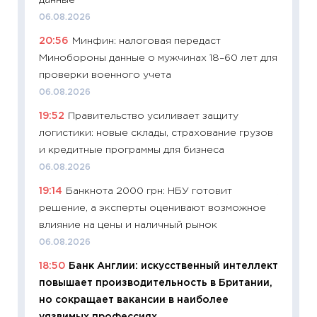
данные
универ
06.08.2026
абитур
20:56
Минфин: налоговая передаст
23.06.2
Минобороны данные о мужчинах 18–60 лет для
11:29
До
проверки военного учета
что на
06.08.2026
деклар
19:52
Правительство усиливает защиту
19.06.20
логистики: новые склады, страхование грузов
11:22
Ка
и кредитные программы для бизнеса
ваканс
06.08.2026
11.06.20
19:14
Банкнота 2000 грн: НБУ готовит
11:27
До
решение, а эксперты оценивают возможное
промыш
влияние на цены и наличный рынок
30.04.2
06.08.2026
11:32
Бо
18:50
Банк Англии: искусственный интеллект
уверен
повышает производительность в Британии,
поведе
но сокращает вакансии в наиболее
27.04.2