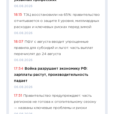
уязвимых профессиях
11:28
По
06.08.2026
измени
18:15
ТЭЦ восстановили на 65%: правительство
в 2026
отчитывается о защите II уровня, миллиардных
13.04.20
расходах и ключевых рисках перед зимой
11:29
Ск
06.08.2026
пасхал
18:07
ПФУ с августа вводит упрощенные
собств
правила для субсидий и льгот: часть выплат
сравне
перечислят до 24 августа
06.04.2
06.08.2026
11:24
Ск
17:54
Война разрушает экономику РФ:
сдержи
зарплаты растут, производительность
Майком
падает
перев
06.08.2026
30.03.2
17:51
Правительство предупреждает: часть
11:26
Зо
регионов не готова к отопительному сезону
время 
— названы ключевые проблемы и риски
12.03.20