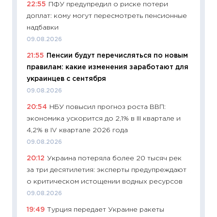
22:55
ПФУ предупредил о риске потери
универ
доплат: кому могут пересмотреть пенсионные
абитур
надбавки
23.06.2
09.08.2026
11:29
До
21:55
Пенсии будут перечисляться по новым
что на
правилам: какие изменения заработают для
деклар
украинцев с сентября
19.06.20
09.08.2026
11:22
Ка
20:54
НБУ повысил прогноз роста ВВП:
ваканс
экономика ускорится до 2,1% в III квартале и
11.06.20
4,2% в IV квартале 2026 года
11:27
До
09.08.2026
промыш
20:12
Украина потеряла более 20 тысяч рек
30.04.2
за три десятилетия: эксперты предупреждают
11:32
Бо
о критическом истощении водных ресурсов
уверен
09.08.2026
поведе
19:49
Турция передает Украине ракеты
27.04.2