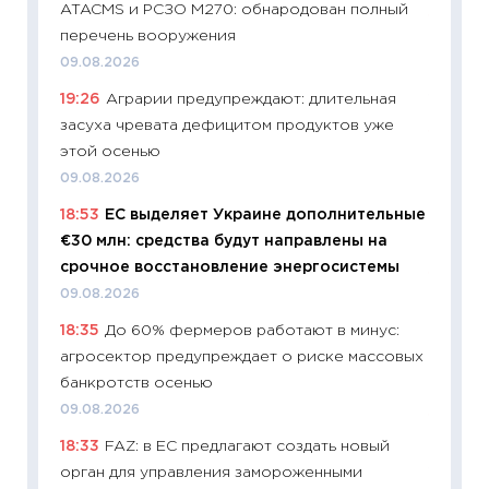
ATACMS и РСЗО M270: обнародован полный
11:28
По
перечень вооружения
измени
09.08.2026
в 2026
19:26
Аграрии предупреждают: длительная
13.04.20
засуха чревата дефицитом продуктов уже
11:29
Ск
этой осенью
пасхал
09.08.2026
собств
18:53
ЕС выделяет Украине дополнительные
сравне
€30 млн: средства будут направлены на
06.04.2
срочное восстановление энергосистемы
11:24
Ск
09.08.2026
сдержи
18:35
До 60% фермеров работают в минус:
Майком
агросектор предупреждает о риске массовых
перев
банкротств осенью
30.03.2
09.08.2026
11:26
Зо
18:33
FAZ: в ЕС предлагают создать новый
время 
орган для управления замороженными
12.03.20