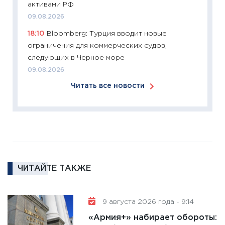
активами РФ
11:27
Эк
09.08.2026
что из
18:10
Bloomberg: Турция вводит новые
перспе
ограничения для коммерческих судов,
24.02.2
следующих в Черное море
11:26
П
09.08.2026
2025-2
Читать все новости
сбереж
Institu
18.02.20
11:27
За
кто ди
кандид
16.02.20
ЧИТАЙТЕ ТАКЖЕ
11:30
Ре
котель
9 августа 2026 года - 9:14
аудита
«Армия+» набирает обороты:
30.01.20