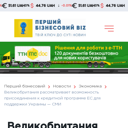
Skip
↓
↓
1.61 UAH
44.76 UAH
51.61 UAH
44.76 UAH
0%
-0.01%
0%
-0.0
to
content
Перший бізнесовий
Новости
Экономика
Великобритания рассматривает возможность
присоединения к кредитной программе ЕС для
поддержки Украины — СМИ
Великобритания