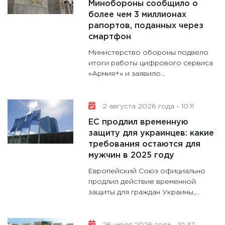
Минобороны сообщило о
11:30
Кр
более чем 3 миллионах
делают
рапортов, поданных через
28.01.20
смартфон
11:28
Го
Министерство обороны подвело
гранто
итоги работы цифрового сервиса
«Армия+» и заявило...
дефиц
13.01.20
11:30
Ст
2 августа 2026 года - 10:11
будуще
ЕС продлил временную
31.12.20
защиту для украинцев: какие
требования остаются для
мужчин в 2025 году
Европейский Союз официально
продлил действие временной
защиты для граждан Украины,...