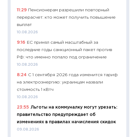
11:29
Пенсионерам разрешили повторный
11:29
Ка
перерасчет: кто может получить повышение
успешн
выплат
21.07.20
10.08.2026
11:26
Ка
9:16
ЕС принял самый масштабный за
риски 
последние годы санкционный пакет против
облига
РФ: что именно попало под ограничение
08.07.2
10.08.2026
11:20
Це
8:24
С 1 сентября 2026 года изменится тариф
будуще
на электроэнергию: украинцам назвали
01.07.2
стоимость 1 кВтч
11:24
Пр
10.08.2026
образо
23:55
Льготы на коммуналку могут урезать:
платит
правительство предупреждает об
29.06.2
изменениях в правилах начисления скидок
11:27
Вс
09.08.2026
Украин