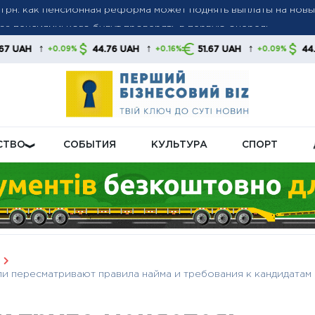
а пенсиями: кого будут проверять в первую очередь
а до 6 000 грн: когда возможно повышение до 12 000 грн —
↑
↑
↑
44.76 UAH
51.67 UAH
44.76 UAH
%
+0.16%
+0.09%
+0.16
тов
СТВО
СОБЫТИЯ
КУЛЬТУРА
СПОРТ
ли пересматривают правила найма и требования к кандидатам