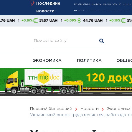
Skip
Последние
ПФУ ужесточает контроль з
to
новости:
Минимальная пенсия выросл
content
↑
↑
↑
51.67 UAH
44.76 UAH
51.67 UAH
6%
+0.09%
+0.16%
+0.09
правительства и экономис
ЭКОНОМИКА
ПОЛИТИКА
ОБЩЕ
Перший бізнесовий
Новости
Экономика
Украинский рынок труда меняется: работодате