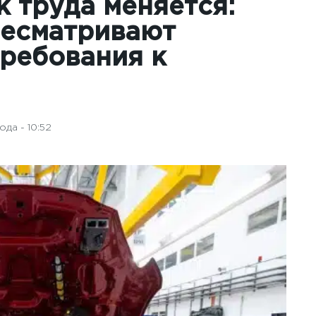
 труда меняется:
ресматривают
требования к
да - 10:52