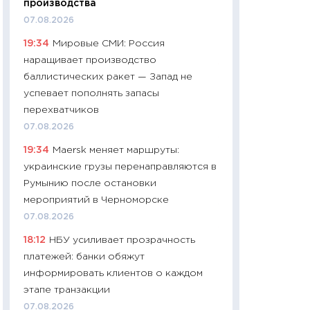
производства
промышленные ц
07.08.2026
чеки
19:34
Мировые СМИ: Россия
30.04.2026
наращивает производство
11:32
Больше сбе
баллистических ракет — Запад не
уверенности: как
успевает пополнять запасы
финансовое пове
перехватчиков
27.04.2026
07.08.2026
11:28
Почему еда 
19:34
Maersk меняет маршруты:
бюджет: как изм
украинские грузы перенаправляются в
продуктовая кор
Румынию после остановки
2026 году
мероприятий в Черноморске
13.04.2026
07.08.2026
11:29
Сколько дей
18:12
НБУ усиливает прозрачность
пасхальная корзи
платежей: банки обяжут
собственный рас
информировать клиентов о каждом
набора по сравн
этапе транзакции
официальной оц
07.08.2026