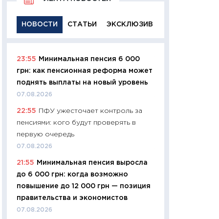
НОВОСТИ
СТАТЬИ
ЭКСКЛЮЗИВ
23:55
Минимальная пенсия 6 000
11:29
Качественн
грн: как пенсионная реформа может
основа успешног
поднять выплаты на новый уровень
21.07.2026
07.08.2026
11:26
Как заработ
22:55
ПФУ ужесточает контроль за
доходность, риск
пенсиями: кого будут проверять в
покупки государ
первую очередь
08.07.2026
07.08.2026
11:20
Цена здоров
21:55
Минимальная пенсия выросла
медицина будуще
до 6 000 грн: когда возможно
расходы людей
повышение до 12 000 грн — позиция
01.07.2026
правительства и экономистов
11:24
Профессии б
07.08.2026
двигается образо