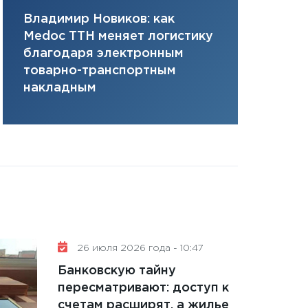
11:28
Госбюджет 
Владимир Новиков: как
Сергей Ко
плана, грантова
Medoc ТТН меняет логистику
платит за 
управляемый де
благодаря электронным
сервисов т
13.01.2026
товарно-транспортным
одного»
11:30
Стратегичес
накладным
портфель будущ
31.12.2025
Читать вс
26 июля 2026 года - 10:47
Банковскую тайну
пересматривают: доступ к
счетам расширят, а жилье