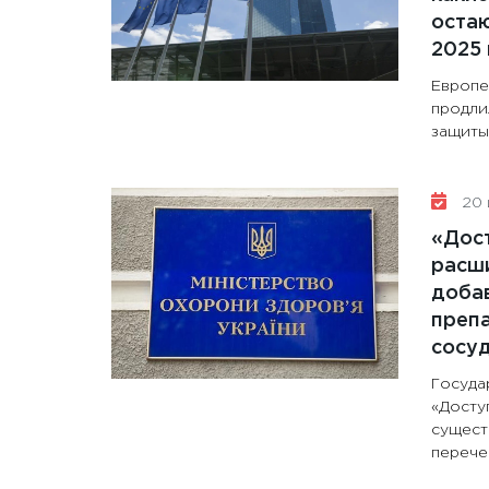
остаю
2025 
Европе
продли
защиты 
20 
«Дос
расши
доба
препа
сосу
Госуда
«Досту
сущест
перечен