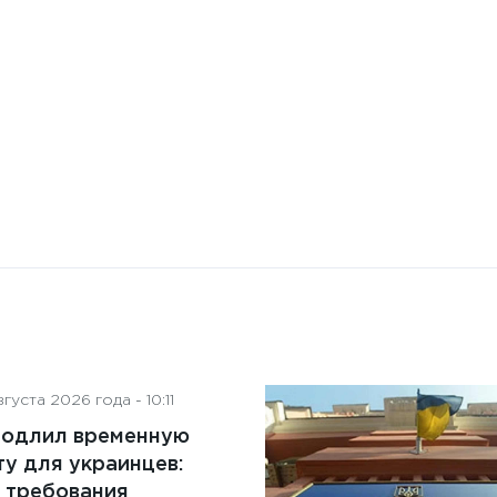
на деятельность советов
директоров
густа 2026 года - 10:11
родлил временную
у для украинцев:
 требования