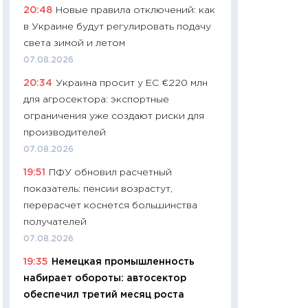
20:48
Новые правила отключений: как
навыки будут пл
в Украине будут регулировать подачу
29.06.2026
света зимой и летом
11:27
Вступительн
07.08.2026
Украине: цена ко
20:34
Украина просит у ЕС €220 млн
университетов и
для агросектора: экспортные
абитуриентов
ограничения уже создают риски для
23.06.2026
производителей
11:29
Доллар по 51
07.08.2026
тысяч: что на са
19:51
ПФУ обновил расчетный
показывает Бюд
показатель: пенсии возрастут,
2027–2029
перерасчет коснется большинства
19.06.2026
получателей
11:22
Кадровый д
07.08.2026
вакансии: мешаю
19:35
Немецкая промышленность
найму
набирает обороты: автосектор
11.06.2026
обеспечил третий месяц роста
11:27
Дорожает ещ