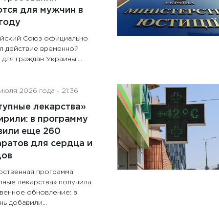
тся для мужчин в
году
йский Союз официально
л действие временной
для граждан Украины,...
июля 2026 года - 21:36
тупные лекарства»
рили: в программу
вили еще 260
ратов для сердца и
дов
рственная программа
пные лекарства» получила
венное обновление: в
ь добавили...