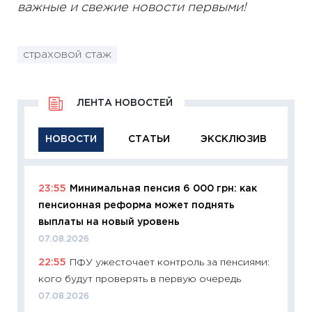
важные и свежие новости первыми!
страховой стаж
ЛЕНТА НОВОСТЕЙ
НОВОСТИ
СТАТЬИ
ЭКСКЛЮЗИВ
23:55
Минимальная пенсия 6 000 грн: как
11:29
Ка
пенсионная реформа может поднять
успешн
выплаты на новый уровень
21.07.20
07.08.2026
11:26
Ка
22:55
ПФУ ужесточает контроль за пенсиями:
риски 
кого будут проверять в первую очередь
облига
07.08.2026
08.07.2