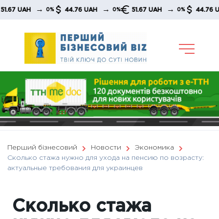
Skip
→
→
→
 UAH
44.76 UAH
51.67 UAH
44.76 UAH
0%
0%
0%
to
content
Перший бізнесовий
Новости
Экономика
Сколько стажа нужно для ухода на пенсию по возрасту:
актуальные требования для украинцев
Сколько стажа