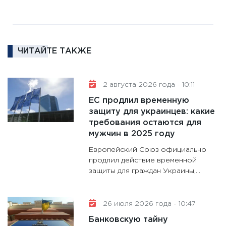
18.02.20
11:27
За
кто ди
кандид
ЧИТАЙТЕ ТАКЖЕ
16.02.20
11:30
Ре
2 августа 2026 года - 10:11
котель
ЕС продлил временную
аудита
защиту для украинцев: какие
30.01.20
требования остаются для
11:30
Кр
мужчин в 2025 году
делают
Европейский Союз официально
28.01.20
продлил действие временной
защиты для граждан Украины,...
11:28
Го
гранто
дефиц
26 июля 2026 года - 10:47
13.01.20
Банковскую тайну
11:30
Ст