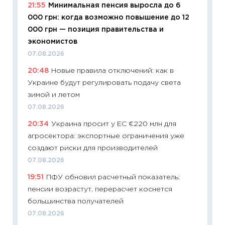
21:55
Минимальная пенсия выросла до 6
11:20
Це
000 грн: когда возможно повышение до 12
будуще
000 грн — позиция правительства и
01.07.2
экономистов
11:24
Пр
07.08.2026
образо
20:48
Новые правила отключений: как в
платит
Украине будут регулировать подачу света
29.06.2
зимой и летом
11:27
Вс
07.08.2026
Украин
20:34
Украина просит у ЕС €220 млн для
универ
агросектора: экспортные ограничения уже
абитур
создают риски для производителей
23.06.2
07.08.2026
11:29
До
19:51
ПФУ обновил расчетный показатель:
что на
пенсии возрастут, перерасчет коснется
деклар
большинства получателей
19.06.20
07.08.2026
11:22
Ка