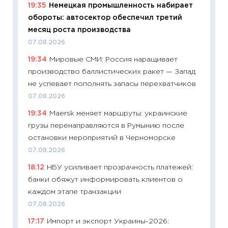
19:35
Немецкая промышленность набирает
ваканс
обороты: автосектор обеспечил третий
11.06.20
месяц роста производства
11:27
До
07.08.2026
промыш
19:34
Мировые СМИ: Россия наращивает
30.04.2
производство баллистических ракет — Запад
11:32
Бо
не успевает пополнять запасы перехватчиков
уверен
07.08.2026
поведе
19:34
Maersk меняет маршруты: украинские
27.04.2
грузы перенаправляются в Румынию после
11:28
По
остановки мероприятий в Черноморске
измени
07.08.2026
в 2026
18:12
НБУ усиливает прозрачность платежей:
13.04.20
банки обяжут информировать клиентов о
11:29
Ск
каждом этапе транзакции
пасхал
07.08.2026
собств
17:17
Импорт и экспорт Украины-2026:
сравне