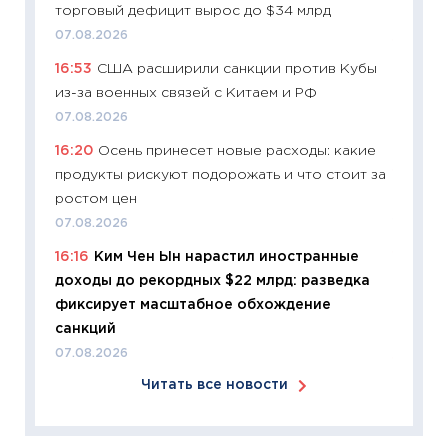
торговый дефицит вырос до $34 млрд
06.04.2
07.08.2026
11:24
Ск
16:53
США расширили санкции против Кубы
сдержи
из-за военных связей с Китаем и РФ
Майком
перев
07.08.2026
30.03.2
16:20
Осень принесет новые расходы: какие
продукты рискуют подорожать и что стоит за
11:26
Зо
ростом цен
время 
07.08.2026
12.03.20
16:16
Ким Чен Ын нарастил иностранные
11:27
Эк
доходы до рекордных $22 млрд: разведка
что из
фиксирует масштабное обхождение
перспе
санкций
24.02.2
07.08.2026
11:26
П
Читать все новости
2025-2
сбереж
Institu