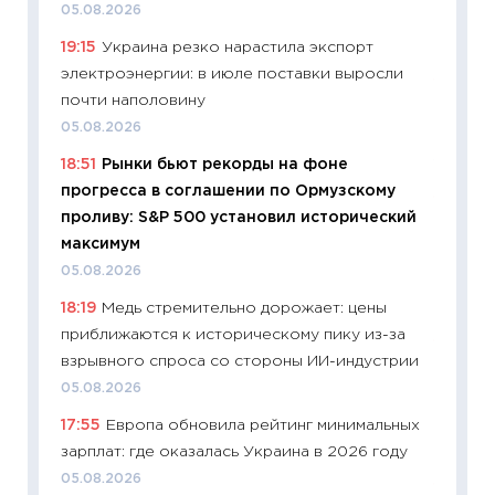
05.08.2026
поведе
19:15
Украина резко нарастила экспорт
27.04.2
электроэнергии: в июле поставки выросли
11:28
По
почти наполовину
измени
05.08.2026
в 2026
18:51
Рынки бьют рекорды на фоне
13.04.20
прогресса в соглашении по Ормузскому
11:29
Ск
проливу: S&P 500 установил исторический
пасхал
максимум
собств
05.08.2026
сравне
18:19
Медь стремительно дорожает: цены
06.04.2
приближаются к историческому пику из-за
11:24
Ск
взрывного спроса со стороны ИИ-индустрии
сдержи
05.08.2026
Майком
17:55
Европа обновила рейтинг минимальных
перев
зарплат: где оказалась Украина в 2026 году
30.03.2
05.08.2026
11:26
Зо