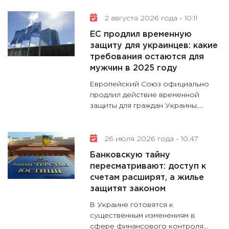
аудита
2 августа 2026 года - 10:11
30.01.20
ЕС продлил временную
11:30
Кр
защиту для украинцев: какие
делают
требования остаются для
28.01.20
мужчин в 2025 году
11:28
Го
Европейский Союз официально
гранто
продлил действие временной
защиты для граждан Украины,...
дефиц
13.01.20
11:30
Ст
26 июля 2026 года - 10:47
будуще
Банковскую тайну
31.12.20
пересматривают: доступ к
счетам расширят, а жилье
защитят законом
В Украине готовятся к
существенным изменениям в
сфере финансового контроля...