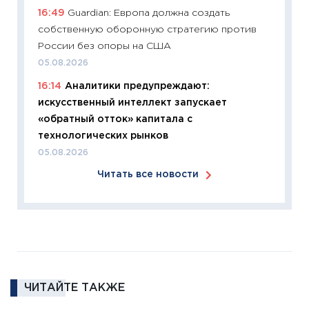
16:49
Guardian: Европа должна создать
время 
собственную оборонную стратегию против
12.03.20
России без опоры на США
11:27
Эк
05.08.2026
что из
16:14
Аналитики предупреждают:
перспе
искусственный интеллект запускает
24.02.2
«обратный отток» капитала с
11:26
П
технологических рынков
2025-2
05.08.2026
сбереж
Читать все новости
Institu
18.02.20
11:27
За
кто ди
кандид
16.02.20
ЧИТАЙТЕ ТАКЖЕ
11:30
Ре
котель