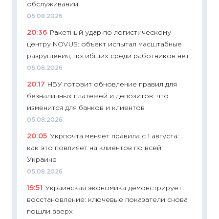
обслуживании
11:27
Вс
05.08.2026
Украин
20:36
Ракетный удар по логистическому
универ
центру NOVUS: объект испытал масштабные
абитур
разрушения, погибших среди работников нет
23.06.2
05.08.2026
11:29
До
20:17
НБУ готовит обновление правил для
что на
безналичных платежей и депозитов: что
деклар
изменится для банков и клиентов
19.06.20
05.08.2026
11:22
Ка
20:05
Укрпочта меняет правила с 1 августа:
ваканс
как это повлияет на клиентов по всей
11.06.20
Украине
11:27
До
05.08.2026
промыш
19:51
Украинская экономика демонстрирует
30.04.2
восстановление: ключевые показатели снова
11:32
Бо
пошли вверх
уверен