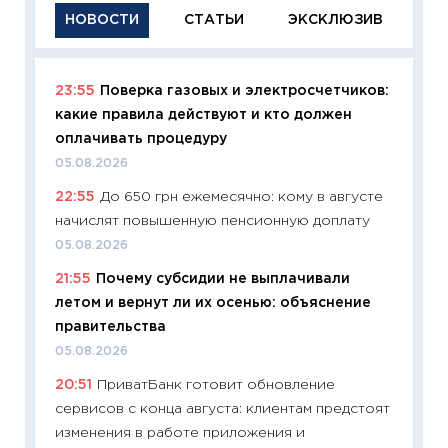
НОВОСТИ
СТАТЬИ
ЭКСКЛЮЗИВ
23:55
Поверка газовых и электросчетчиков:
11:29
Ка
какие правила действуют и кто должен
успешн
оплачивать процедуру
21.07.20
05.08.2026
11:26
Ка
22:55
До 650 грн ежемесячно: кому в августе
риски 
начислят повышенную пенсионную доплату
облига
05.08.2026
08.07.2
21:55
Почему субсидии не выплачивали
11:20
Це
летом и вернут ли их осенью: объяснение
будуще
правительства
01.07.2
05.08.2026
11:24
Пр
20:51
ПриватБанк готовит обновление
образо
сервисов с конца августа: клиентам предстоят
платит
изменения в работе приложения и
29.06.2