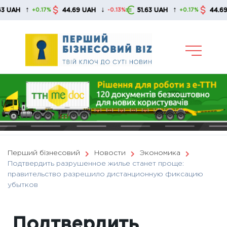
Skip
↑
↓
↑
44.69 UAH
51.63 UAH
44.69 UAH
+0.17%
-0.13%
+0.17%
to
content
Перший бізнесовий
Новости
Экономика
Подтвердить разрушенное жилье станет проще:
правительство разрешило дистанционную фиксацию
убытков
Подтвердить