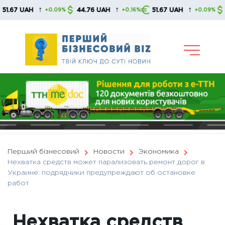
Skip
↑
↑
↑
UAH
44.76 UAH
51.67 UAH
44.76
+0.09%
+0.16%
+0.09%
to
content
Перший бізнесовий
Новости
Экономика
Нехватка средств может парализовать ремонт дорог в
Украине: подрядчики предупреждают об остановке
работ
Нехватка средств