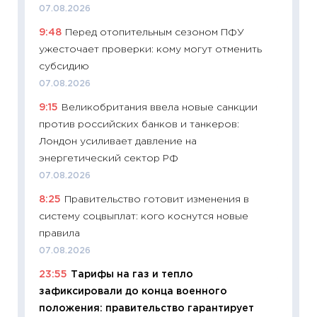
07.08.2026
11:29
До
9:48
Перед отопительным сезоном ПФУ
что на
ужесточает проверки: кому могут отменить
деклар
субсидию
19.06.20
07.08.2026
11:22
Ка
9:15
Великобритания ввела новые санкции
ваканс
против российских банков и танкеров:
11.06.20
Лондон усиливает давление на
11:27
До
энергетический сектор РФ
промыш
07.08.2026
30.04.2
8:25
Правительство готовит изменения в
11:32
Бо
систему соцвыплат: кого коснутся новые
уверен
правила
поведе
07.08.2026
27.04.2
23:55
Тарифы на газ и тепло
11:28
По
зафиксировали до конца военного
измени
положения: правительство гарантирует
в 2026