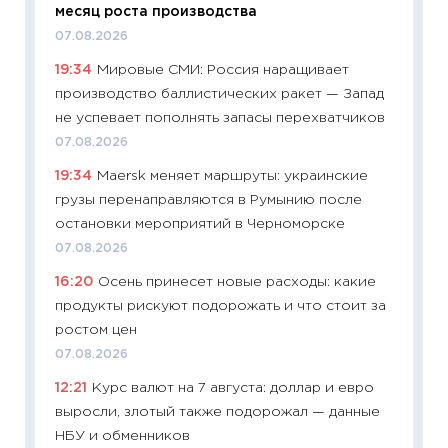
месяц роста производства
21.07.20
07.08.2026
11:26
Ка
19:34
Мировые СМИ: Россия наращивает
риски 
производство баллистических ракет — Запад
облига
не успевает пополнять запасы перехватчиков
08.07.2
07.08.2026
11:20
Це
19:34
Maersk меняет маршруты: украинские
будуще
грузы перенаправляются в Румынию после
01.07.2
остановки мероприятий в Черноморске
11:24
Пр
07.08.2026
образо
16:20
Осень принесет новые расходы: какие
платит
продукты рискуют подорожать и что стоит за
29.06.2
ростом цен
11:27
Вс
07.08.2026
Украин
12:21
Курс валют на 7 августа: доллар и евро
универ
выросли, злотый также подорожал — данные
абитур
НБУ и обменников
23.06.2