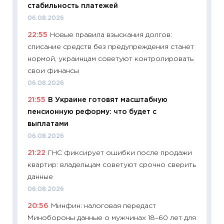
стабильность платежей
13.04.20
06.08.2026
11:29
Ск
22:55
Новые правила взыскания долгов:
пасхал
списание средств без предупреждения станет
собств
нормой, украинцам советуют контролировать
сравне
свои финансы
06.04.2
06.08.2026
11:24
Ск
21:55
В Украине готовят масштабную
сдержи
пенсионную реформу: что будет с
Майком
выплатами
перев
06.08.2026
30.03.2
21:22
ГНС фиксирует ошибки после продажи
11:26
Зо
квартир: владельцам советуют срочно сверить
время 
данные
12.03.20
06.08.2026
11:27
Эк
20:56
Минфин: налоговая передаст
что из
Минобороны данные о мужчинах 18–60 лет для
перспе