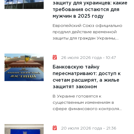
защиту для украинцев: какие
требования остаются для
11:28
Го
мужчин в 2025 году
гранто
дефиц
Европейский Союз официально
13.01.20
продлил действие временной
защиты для граждан Украины,...
11:30
Ст
будуще
31.12.20
26 июля 2026 года - 10:47
Банковскую тайну
пересматривают: доступ к
счетам расширят, а жилье
защитят законом
В Украине готовятся к
существенным изменениям в
сфере финансового контроля...
20 июля 2026 года - 21:36