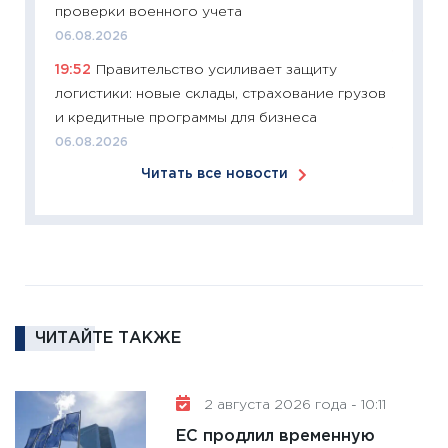
проверки военного учета
24.02.2
06.08.2026
11:26
П
19:52
Правительство усиливает защиту
2025-2
логистики: новые склады, страхование грузов
сбереж
и кредитные программы для бизнеса
Institu
06.08.2026
18.02.20
Читать все новости
11:27
За
кто ди
кандид
16.02.20
11:30
Ре
котель
ЧИТАЙТЕ ТАКЖЕ
аудита
30.01.20
11:30
Кр
2 августа 2026 года - 10:11
делают
ЕС продлил временную
28.01.20