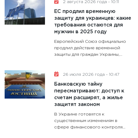
2 августа 2026 года - 10:11
аудита
ЕС продлил временную
30.01.20
защиту для украинцев: какие
11:30
Кр
требования остаются для
делают
мужчин в 2025 году
28.01.20
Европейский Союз официально
11:28
Го
продлил действие временной
защиты для граждан Украины,...
гранто
дефиц
13.01.20
26 июля 2026 года - 10:47
11:30
Ст
Банковскую тайну
будуще
пересматривают: доступ к
31.12.20
счетам расширят, а жилье
защитят законом
В Украине готовятся к
существенным изменениям в
сфере финансового контроля...