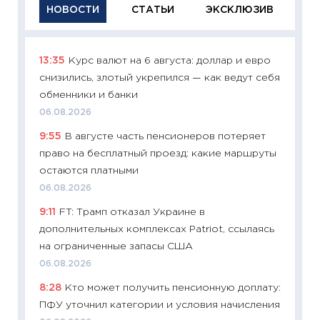
НОВОСТИ
СТАТЬИ
ЭКСКЛЮЗИВ
13:35
Курс валют на 6 августа: доллар и евро
11:29
Ка
снизились, злотый укрепился — как ведут себя
успешн
обменники и банки
21.07.20
06.08.2026
11:26
Ка
9:55
В августе часть пенсионеров потеряет
риски 
право на бесплатный проезд: какие маршруты
облига
остаются платными
08.07.2
06.08.2026
11:20
Це
9:11
FT: Трамп отказал Украине в
будуще
дополнительных комплексах Patriot, ссылаясь
01.07.2
на ограниченные запасы США
11:24
Пр
06.08.2026
образо
8:28
Кто может получить пенсионную доплату:
платит
ПФУ уточнил категории и условия начисления
29.06.2