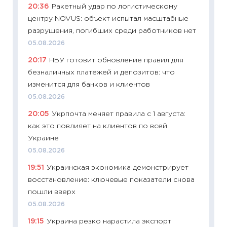
20:36
Ракетный удар по логистическому
поведе
центру NOVUS: объект испытал масштабные
27.04.2
разрушения, погибших среди работников нет
11:28
По
05.08.2026
измени
20:17
НБУ готовит обновление правил для
в 2026
безналичных платежей и депозитов: что
13.04.20
изменится для банков и клиентов
11:29
Ск
05.08.2026
пасхал
20:05
Укрпочта меняет правила с 1 августа:
собств
как это повлияет на клиентов по всей
сравне
Украине
06.04.2
05.08.2026
11:24
Ск
19:51
Украинская экономика демонстрирует
сдержи
восстановление: ключевые показатели снова
Майком
пошли вверх
перев
05.08.2026
30.03.2
19:15
Украина резко нарастила экспорт
11:26
Зо