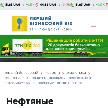
Skip
↑
↓
↑
63 UAH
44.69 UAH
51.63 UAH
44.6
+0.17%
-0.13%
+0.17%
to
content
Перший бізнесовий
Новости
Экономика
Нефтяные котировки выровнялись после резкого
проседания: рынок оценивает риски и спрос
Нефтяные