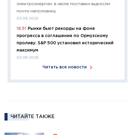
электроэнергии: в июле поставки выросли
время 
почти наполовину
12.03.20
05.08.2026
11:27
Эк
18:51
Рынки бьют рекорды на фоне
что из
прогресса в соглашении по Ормузскому
перспе
проливу: S&P 500 установил исторический
24.02.2
максимум
11:26
П
05.08.2026
2025-2
Читать все новости
сбереж
Institu
18.02.20
11:27
За
кто ди
кандид
16.02.20
ЧИТАЙТЕ ТАКЖЕ
11:30
Ре
котель