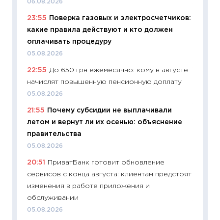
06.08.2026
11:27
Вс
23:55
Поверка газовых и электросчетчиков:
Украин
какие правила действуют и кто должен
универ
оплачивать процедуру
абитур
05.08.2026
23.06.2
22:55
До 650 грн ежемесячно: кому в августе
11:29
До
начислят повышенную пенсионную доплату
что на
деклар
05.08.2026
19.06.20
21:55
Почему субсидии не выплачивали
летом и вернут ли их осенью: объяснение
11:22
Ка
правительства
ваканс
05.08.2026
11.06.20
20:51
ПриватБанк готовит обновление
11:27
До
сервисов с конца августа: клиентам предстоят
промыш
изменения в работе приложения и
30.04.2
обслуживании
11:32
Бо
05.08.2026
уверен