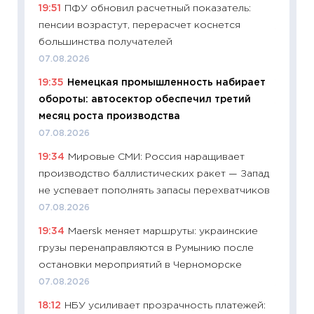
19:51
ПФУ обновил расчетный показатель:
27.04.2
пенсии возрастут, перерасчет коснется
11:28
По
большинства получателей
измени
07.08.2026
в 2026
19:35
Немецкая промышленность набирает
13.04.20
обороты: автосектор обеспечил третий
11:29
Ск
месяц роста производства
пасхал
07.08.2026
собств
19:34
Мировые СМИ: Россия наращивает
сравне
производство баллистических ракет — Запад
06.04.2
не успевает пополнять запасы перехватчиков
11:24
Ск
07.08.2026
сдержи
19:34
Maersk меняет маршруты: украинские
Майком
грузы перенаправляются в Румынию после
перев
остановки мероприятий в Черноморске
30.03.2
07.08.2026
11:26
Зо
18:12
НБУ усиливает прозрачность платежей:
время 