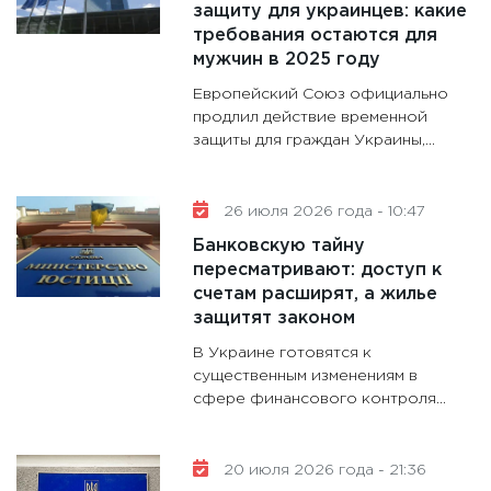
защиту для украинцев: какие
30.01.20
требования остаются для
11:30
Кр
мужчин в 2025 году
делают
Европейский Союз официально
28.01.20
продлил действие временной
защиты для граждан Украины,...
11:28
Го
гранто
дефиц
26 июля 2026 года - 10:47
13.01.20
Банковскую тайну
11:30
Ст
пересматривают: доступ к
будуще
счетам расширят, а жилье
31.12.20
защитят законом
В Украине готовятся к
существенным изменениям в
сфере финансового контроля...
20 июля 2026 года - 21:36