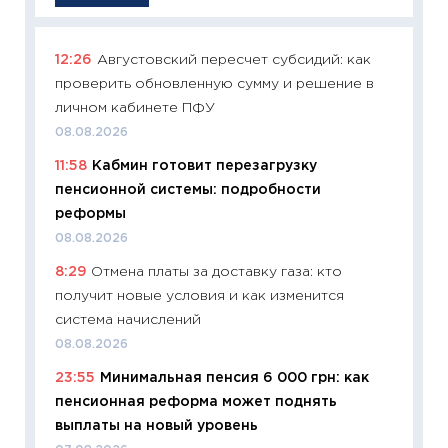
12:26
Августовский пересчет субсидий: как
11:29
Ка
проверить обновленную сумму и решение в
успешн
личном кабинете ПФУ
21.07.20
08.08.2026
11:26
Ка
11:58
Кабмин готовит перезагрузку
риски 
пенсионной системы: подробности
облига
реформы
08.07.2
08.08.2026
11:20
Це
8:29
Отмена платы за доставку газа: кто
будуще
получит новые условия и как изменится
01.07.2
система начислений
11:24
Пр
08.08.2026
образо
23:55
Минимальная пенсия 6 000 грн: как
платит
пенсионная реформа может поднять
29.06.2
выплаты на новый уровень
11:27
Вс