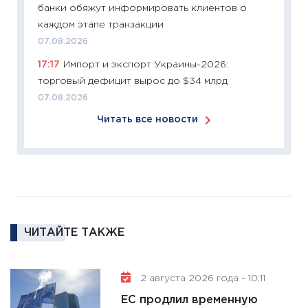
банки обяжут информировать клиентов о
12.03.20
каждом этапе транзакции
11:27
Эк
07.08.2026
что из
17:17
Импорт и экспорт Украины-2026:
перспе
торговый дефицит вырос до $34 млрд
24.02.2
07.08.2026
11:26
П
Читать все новости
2025-2
сбереж
Institu
18.02.20
11:27
За
кто ди
кандид
ЧИТАЙТЕ ТАКЖЕ
16.02.20
11:30
Ре
2 августа 2026 года - 10:11
котель
ЕС продлил временную
аудита