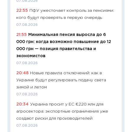
07.08.2026
Украин
22:55
ПФУ ужесточает контроль за пенсиями:
универ
кого будут проверять в первую очередь
абитур
07.08.2026
23.06.2
21:55
Минимальная пенсия выросла до 6
11:29
До
000 грн: когда возможно повышение до 12
что на
000 грн — позиция правительства и
деклар
экономистов
19.06.20
07.08.2026
11:22
Ка
20:48
Новые правила отключений: как в
ваканс
Украине будут регулировать подачу света
11.06.20
зимой и летом
11:27
До
07.08.2026
промыш
20:34
Украина просит у ЕС €220 млн для
30.04.2
агросектора: экспортные ограничения уже
11:32
Бо
создают риски для производителей
уверен
07.08.2026
поведе