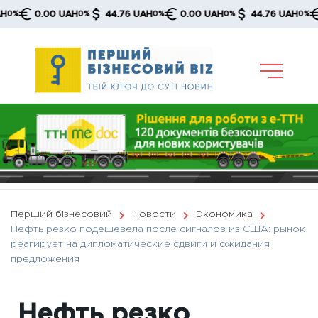
Skip
0.00 UAH
44.76 UAH
0.00 UAH
44.76 UAH
0.0
0%
0%
0%
0%
to
content
Перший бізнесовий
Новости
Экономика
Нефть резко подешевела после сигналов из США: рынок
реагирует на дипломатические сдвиги и ожидания
предложения
Нефть резко