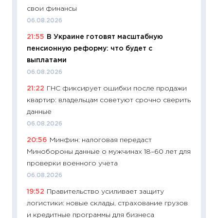
11:20
Це
свои финансы
будуще
06.08.2026
01.07.2
21:55
В Украине готовят масштабную
11:24
Пр
пенсионную реформу: что будет с
образо
выплатами
платит
06.08.2026
29.06.2
21:22
ГНС фиксирует ошибки после продажи
11:27
Вс
квартир: владельцам советуют срочно сверить
Украин
данные
универ
06.08.2026
абитур
20:56
Минфин: налоговая передаст
23.06.2
Минобороны данные о мужчинах 18–60 лет для
11:29
До
проверки военного учета
что на
06.08.2026
деклар
19:52
Правительство усиливает защиту
19.06.20
логистики: новые склады, страхование грузов
11:22
Ка
и кредитные программы для бизнеса