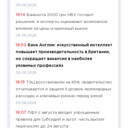
ваканс
06.08.2026
11.06.20
19:14
Банкнота 2000 грн: НБУ готовит
11:27
До
решение, а эксперты оценивают возможное
промыш
влияние на цены и наличный рынок
30.04.2
06.08.2026
11:32
Бо
18:50
Банк Англии: искусственный интеллект
уверен
повышает производительность в Британии,
поведе
но сокращает вакансии в наиболее
27.04.2
уязвимых профессиях
11:28
По
06.08.2026
измени
18:15
ТЭЦ восстановили на 65%: правительство
в 2026
отчитывается о защите II уровня, миллиардных
13.04.20
расходах и ключевых рисках перед зимой
11:29
Ск
06.08.2026
пасхал
18:07
ПФУ с августа вводит упрощенные
собств
правила для субсидий и льгот: часть выплат
сравне
перечислят до 24 августа