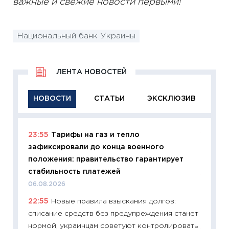
важные и свежие новости первыми!
Национальный банк Украины
ЛЕНТА НОВОСТЕЙ
НОВОСТИ
СТАТЬИ
ЭКСКЛЮЗИВ
23:55
Тарифы на газ и тепло
11:29
Ка
зафиксировали до конца военного
успешн
положения: правительство гарантирует
21.07.20
стабильность платежей
11:26
Ка
06.08.2026
риски 
22:55
Новые правила взыскания долгов:
облига
списание средств без предупреждения станет
08.07.2
нормой, украинцам советуют контролировать