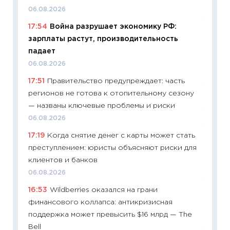
06.04.2
06.08.2026
11:24
Ск
17:54
Война разрушает экономику РФ:
сдержи
зарплаты растут, производительность
Майком
падает
перев
06.08.2026
30.03.2
17:51
Правительство предупреждает: часть
11:26
Зо
регионов не готова к отопительному сезону
время 
— названы ключевые проблемы и риски
12.03.20
06.08.2026
11:27
Эк
17:19
Когда снятие денег с карты может стать
что из
преступлением: юристы объясняют риски для
перспе
клиентов и банков
24.02.2
06.08.2026
11:26
П
16:53
Wildberries оказался на грани
2025-2
финансового коллапса: антикризисная
сбереж
поддержка может превысить $16 млрд — The
Institu
Bell