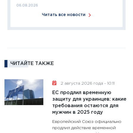
18.02.20
06.08.2026
11:27
За
Читать все новости
кто ди
кандид
16.02.20
11:30
Ре
котель
аудита
ЧИТАЙТЕ ТАКЖЕ
30.01.20
11:30
Кр
делают
2 августа 2026 года - 10:11
28.01.20
ЕС продлил временную
11:28
Го
защиту для украинцев: какие
требования остаются для
гранто
мужчин в 2025 году
дефиц
13.01.20
Европейский Союз официально
продлил действие временной
11:30
Ст