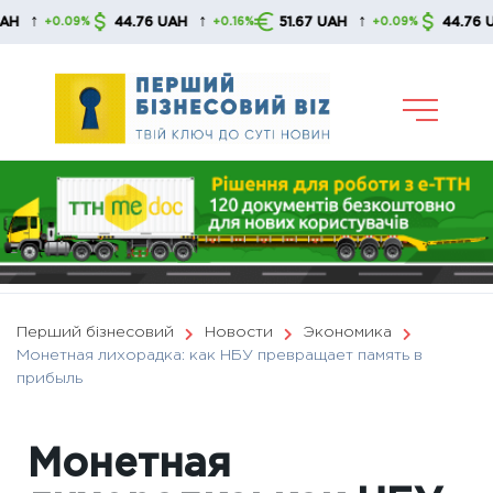
Skip
↑
↑
↑
44.76 UAH
51.67 UAH
44.76 UAH
+0.09%
+0.16%
+0.09%
to
content
Перший бізнесовий
Новости
Экономика
Монетная лихорадка: как НБУ превращает память в
прибыль
Монетная