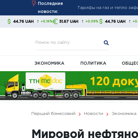
Skip
Последние
стабильность платежей
to
новости:
Новые правила взыскания д
content
↑
↑
↑
H
51.67 UAH
44.76 UAH
51.67 UA
+0.16%
+0.09%
+0.16%
советуют контролировать
В Украине готовят масшта
ЭКОНОМИКА
ПОЛИТИКА
ОБЩЕ
Перший бізнесовий
Новости
Экономика
Мировой нефтяно