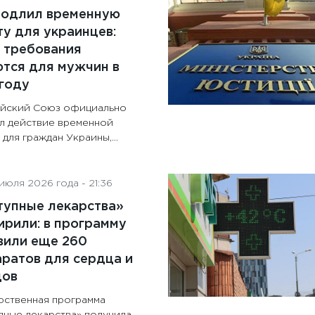
родлил временную
у для украинцев:
 требования
тся для мужчин в
году
йский Союз официально
л действие временной
для граждан Украины,...
июля 2026 года - 21:36
тупные лекарства»
рили: в программу
вили еще 260
ратов для сердца и
дов
рственная программа
пные лекарства» получила