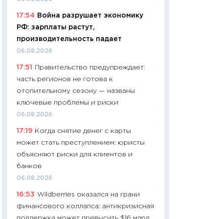
11:24
Сколько сто
17:54
Война разрушает экономику
сдерживание в 20
РФ: зарплаты растут,
разговора с Май
производительность падает
арифметики пер
06.08.2026
30.03.2026
17:51
Правительство предупреждает:
11:26
Золото по $
часть регионов не готова к
$80: время покуп
отопительному сезону — названы
фиксировать при
ключевые проблемы и риски
12.03.2026
06.08.2026
11:27
Экономика 
17:19
Когда снятие денег с карты
войны: что измен
может стать преступлением: юристы
какие перспектив
объясняют риски для клиентов и
стабильности
банков
24.02.2026
06.08.2026
11:26
Потреблени
16:53
Wildberries оказался на грани
украинцев 2025-2
финансового коллапса: антикризисная
расходов, сбере
поддержка может превысить $16 млрд