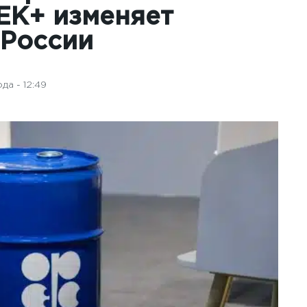
ЕК+ изменяет
 России
да - 12:49