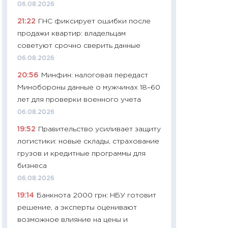
06.08.2026
29.06.2026
21:22
ГНС фиксирует ошибки после
11:27
Вступительн
продажи квартир: владельцам
Украине: цена ко
советуют срочно сверить данные
университетов и
06.08.2026
абитуриентов
20:56
Минфин: налоговая передаст
23.06.2026
Минобороны данные о мужчинах 18–60
11:29
Доллар по 51
лет для проверки военного учета
тысяч: что на са
06.08.2026
показывает Бюд
19:52
Правительство усиливает защиту
2027–2029
логистики: новые склады, страхование
19.06.2026
грузов и кредитные программы для
11:22
Кадровый д
бизнеса
вакансии: мешаю
06.08.2026
найму
19:14
Банкнота 2000 грн: НБУ готовит
11.06.2026
решение, а эксперты оценивают
11:27
Дорожает ещ
возможное влияние на цены и
промышленные ц