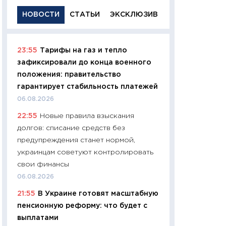
НОВОСТИ
СТАТЬИ
ЭКСКЛЮЗИВ
23:55
Тарифы на газ и тепло
11:29
Качественн
зафиксировали до конца военного
основа успешног
положения: правительство
21.07.2026
гарантирует стабильность платежей
11:26
Как заработ
06.08.2026
доходность, риск
22:55
Новые правила взыскания
покупки государ
долгов: списание средств без
08.07.2026
предупреждения станет нормой,
11:20
Цена здоров
украинцам советуют контролировать
медицина будуще
свои финансы
расходы людей
06.08.2026
01.07.2026
21:55
В Украине готовят масштабную
11:24
Профессии б
пенсионную реформу: что будет с
двигается образо
выплатами
навыки будут пл