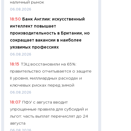
наличный рынок
чеки
06.08.2026
30.04.2026
18:50
Банк Англии: искусственный
11:32
Больше сбе
интеллект повышает
уверенности: как
производительность в Британии, но
финансовое пове
сокращает вакансии в наиболее
27.04.2026
уязвимых профессиях
11:28
Почему еда 
06.08.2026
бюджет: как изм
18:15
ТЭЦ восстановили на 65%:
продуктовая кор
правительство отчитывается о защите
2026 году
II уровня, миллиардных расходах и
13.04.2026
ключевых рисках перед зимой
11:29
Сколько дей
06.08.2026
пасхальная корзи
18:07
ПФУ с августа вводит
собственный рас
упрощенные правила для субсидий и
набора по сравн
льгот: часть выплат перечислят до 24
официальной оц
августа
06.04.2026
06.08.2026