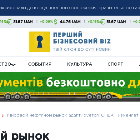
олгов: списание средств без предупреждения станет нормой,
↑
↑
↑
H
44.76 UAH
51.67 UAH
44.76 UA
+0.09%
+0.16%
+0.09%
 свои финансы
бную пенсионную реформу: что будет с выплатами
СТВО
СОБЫТИЯ
КУЛЬТУРА
СПОРТ
Мировой нефтяной рынок адаптируется: ОПЕК+ изменяет 
й рынок