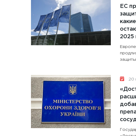
ЕС п
защит
какие
остаю
2025 
Европе
продли
защиты 
20 
«Дос
расши
доба
препа
сосу
Госуда
«Досту