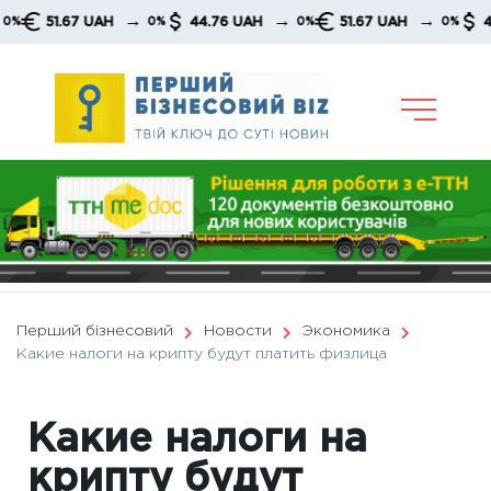
Skip
→
→
→
51.67 UAH
44.76 UAH
51.67 UAH
44.76 
0%
0%
0%
to
content
Перший бізнесовий
Новости
Экономика
Какие налоги на крипту будут платить физлица
Какие налоги на
крипту будут