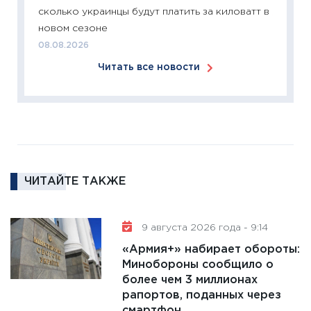
сколько украинцы будут платить за киловатт в
11:26
П
новом сезоне
2025-2
08.08.2026
сбереж
Читать все новости
Institu
18.02.20
11:27
За
кто ди
кандид
16.02.20
ЧИТАЙТЕ ТАКЖЕ
11:30
Ре
котель
аудита
9 августа 2026 года - 9:14
30.01.20
«Армия+» набирает обороты:
11:30
Кр
Минобороны сообщило о
делают
более чем 3 миллионах
28.01.20
рапортов, поданных через
смартфон