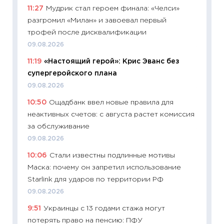
11:27
Мудрик стал героем финала: «Челси»
что на
разгромил «Милан» и завоевал первый
деклар
трофей после дисквалификации
19.06.20
09.08.2026
11:22
Ка
11:19
«Настоящий герой»: Крис Эванс без
ваканс
супергеройского плана
11.06.20
09.08.2026
11:27
До
10:50
Ощадбанк ввел новые правила для
промыш
неактивных счетов: с августа растет комиссия
30.04.2
за обслуживание
11:32
Бо
09.08.2026
уверен
10:06
Стали известны подлинные мотивы
поведе
Маска: почему он запретил использование
27.04.2
Starlink для ударов по территории РФ
11:28
По
09.08.2026
измени
9:51
Украинцы с 13 годами стажа могут
в 2026
потерять право на пенсию: ПФУ
13.04.20