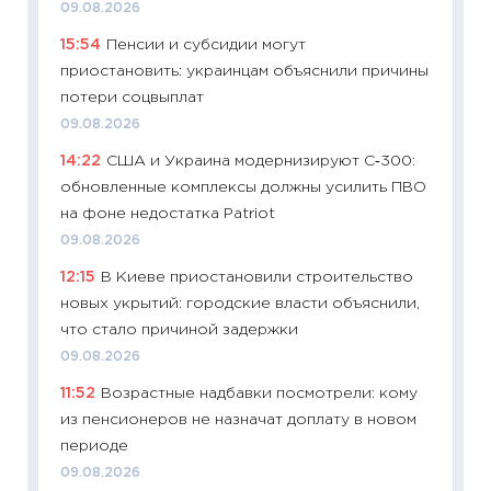
09.08.2026
11:26
Ка
15:54
Пенсии и субсидии могут
риски 
приостановить: украинцам объяснили причины
облига
потери соцвыплат
08.07.2
09.08.2026
11:20
Це
14:22
США и Украина модернизируют С‑300:
будуще
обновленные комплексы должны усилить ПВО
01.07.2
на фоне недостатка Patriot
11:24
Пр
09.08.2026
образо
12:15
В Киеве приостановили строительство
платит
новых укрытий: городские власти объяснили,
29.06.2
что стало причиной задержки
11:27
Вс
09.08.2026
Украин
11:52
Возрастные надбавки посмотрели: кому
универ
из пенсионеров не назначат доплату в новом
абитур
периоде
23.06.2
09.08.2026
11:29
До