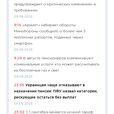
предупреждает о критических изменениях в
11:29
Ск
требованиях
пасхал
09.08.2026
собств
9:14
«Армия+» набирает обороты:
сравне
Минобороны сообщило о более чем 3
06.04.2
миллионах рапортов, поданных через
11:24
Ск
смартфон
сдержи
09.08.2026
Майком
8:29
В августе пенсионеров компенсируют
перев
коммунальные услуги: кто может рассчитывать
30.03.2
на бесплатные газ и свет
11:26
Зо
09.08.2026
время 
23:55
Украинцам чаще отказывают в
12.03.20
назначении пенсии: ПФУ назвал категории,
11:27
Эк
рискующие остаться без выплат
что из
08.08.2026
перспе
23:02
С 1 сентября меняется ночной тариф:
24.02.2