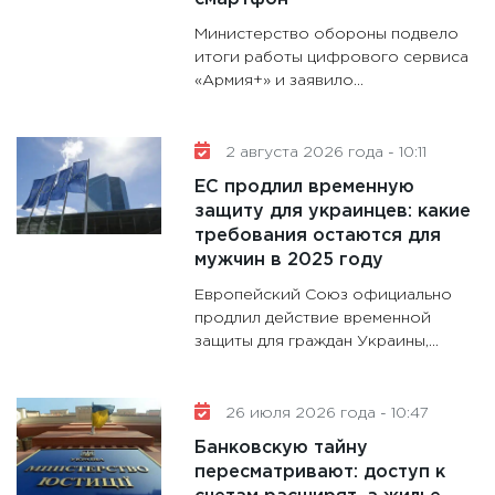
11:28
Го
гранто
Министерство обороны подвело
дефиц
итоги работы цифрового сервиса
«Армия+» и заявило...
13.01.20
11:30
Ст
будуще
2 августа 2026 года - 10:11
31.12.20
ЕС продлил временную
защиту для украинцев: какие
требования остаются для
мужчин в 2025 году
Европейский Союз официально
продлил действие временной
защиты для граждан Украины,...
26 июля 2026 года - 10:47
Банковскую тайну
пересматривают: доступ к