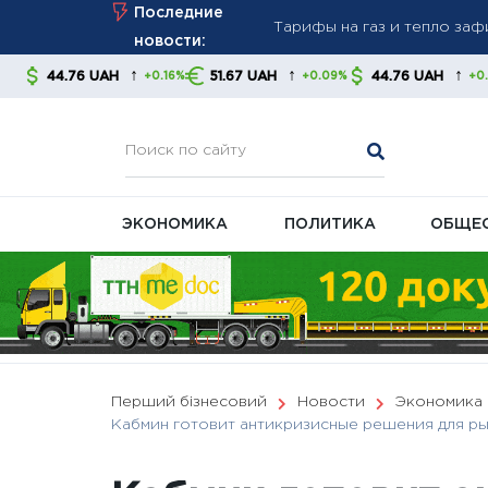
Skip
Последние
стабильность платежей
to
новости:
Новые правила взыскания д
content
↑
↑
↑
AH
51.67 UAH
44.76 UAH
51.67 U
+0.16%
+0.09%
+0.16%
советуют контролировать
В Украине готовят масшта
ЭКОНОМИКА
ПОЛИТИКА
ОБЩЕ
Перший бізнесовий
Новости
Экономика
Кабмин готовит антикризисные решения для ры