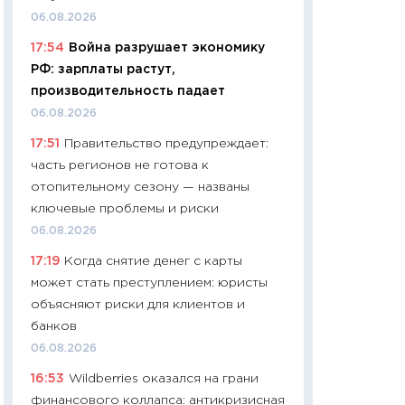
06.04.2026
06.08.2026
11:24
Сколько сто
17:54
Война разрушает экономику
сдерживание в 20
РФ: зарплаты растут,
разговора с Май
производительность падает
арифметики пер
06.08.2026
30.03.2026
17:51
Правительство предупреждает:
11:26
Золото по $
часть регионов не готова к
$80: время покуп
отопительному сезону — названы
фиксировать при
ключевые проблемы и риски
12.03.2026
06.08.2026
11:27
Экономика 
17:19
Когда снятие денег с карты
войны: что измен
может стать преступлением: юристы
какие перспектив
объясняют риски для клиентов и
стабильности
банков
24.02.2026
06.08.2026
11:26
Потреблени
16:53
Wildberries оказался на грани
украинцев 2025-2
финансового коллапса: антикризисная