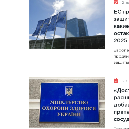
2 ав
ЕС п
защит
какие
остаю
2025 
Европе
продли
защиты 
20 
«Дос
расши
доба
препа
сосу
Госуда