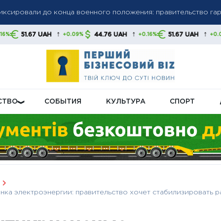
олгов: списание средств без предупреждения станет нормой,
↑
↑
↑
AH
44.76 UAH
51.67 UAH
44.76 U
+0.09%
+0.16%
+0.09%
 свои финансы
бную пенсионную реформу: что будет с выплатами
СТВО
СОБЫТИЯ
КУЛЬТУРА
СПОРТ
нка электроэнергии: правительство хочет стабилизировать р