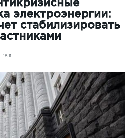
нтикризисные
а электроэнергии:
чет стабилизировать
частниками
 18:11