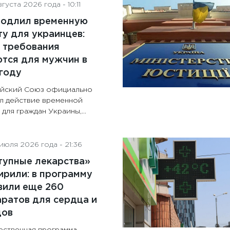
густа 2026 года - 10:11
родлил временную
у для украинцев:
 требования
тся для мужчин в
году
йский Союз официально
л действие временной
для граждан Украины,...
июля 2026 года - 21:36
тупные лекарства»
рили: в программу
вили еще 260
ратов для сердца и
дов
рственная программа