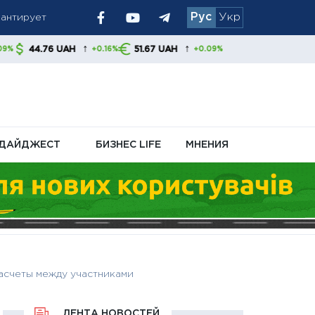
Рус
Укр
 украинцам
↑
↑
AH
51.67 UAH
+0.16%
+0.09%
ДАЙДЖЕСТ
БИЗНЕС LIFE
МНЕНИЯ
асчеты между участниками
ЛЕНТА НОВОСТЕЙ