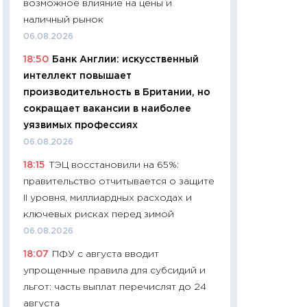
возможное влияние на цены и
промышленные ц
наличный рынок
чеки
06.08.2026
30.04.2026
18:50
Банк Англии: искусственный
11:32
Больше сбе
интеллект повышает
уверенности: как
производительность в Британии, но
финансовое пове
сокращает вакансии в наиболее
27.04.2026
уязвимых профессиях
11:28
Почему еда 
06.08.2026
бюджет: как изм
18:15
ТЭЦ восстановили на 65%:
продуктовая кор
правительство отчитывается о защите
2026 году
II уровня, миллиардных расходах и
13.04.2026
ключевых рисках перед зимой
11:29
Сколько дей
06.08.2026
пасхальная корзи
18:07
ПФУ с августа вводит
собственный рас
упрощенные правила для субсидий и
набора по сравн
льгот: часть выплат перечислят до 24
официальной оц
августа