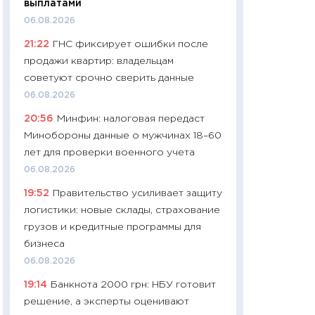
выплатами
навыки будут пл
06.08.2026
29.06.2026
21:22
ГНС фиксирует ошибки после
11:27
Вступительн
продажи квартир: владельцам
Украине: цена ко
советуют срочно сверить данные
университетов и
06.08.2026
абитуриентов
20:56
Минфин: налоговая передаст
23.06.2026
Минобороны данные о мужчинах 18–60
11:29
Доллар по 51
лет для проверки военного учета
тысяч: что на са
06.08.2026
показывает Бюд
19:52
Правительство усиливает защиту
2027–2029
логистики: новые склады, страхование
19.06.2026
грузов и кредитные программы для
11:22
Кадровый д
бизнеса
вакансии: мешаю
06.08.2026
найму
19:14
Банкнота 2000 грн: НБУ готовит
11.06.2026
решение, а эксперты оценивают
11:27
Дорожает ещ