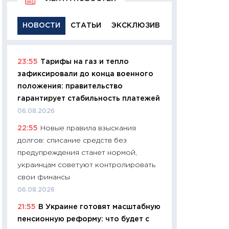
НОВОСТИ
СТАТЬИ
ЭКСКЛЮЗИВ
23:55
Тарифы на газ и тепло
11:29
Качественн
зафиксировали до конца военного
основа успешног
положения: правительство
21.07.2026
гарантирует стабильность платежей
11:26
Как заработ
06.08.2026
доходность, риск
22:55
Новые правила взыскания
покупки государ
долгов: списание средств без
08.07.2026
предупреждения станет нормой,
11:20
Цена здоров
украинцам советуют контролировать
медицина будуще
свои финансы
расходы людей
06.08.2026
01.07.2026
21:55
В Украине готовят масштабную
11:24
Профессии б
пенсионную реформу: что будет с
двигается образо