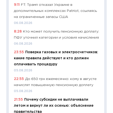
9:11
FT: Трамп отказал Украине в
будуще
дополнительных комплексах Patriot, ссылаясь
01.07.2
на ограниченные запасы США
11:24
Пр
06.08.2026
образо
8:28
Кто может получить пенсионную доплату:
платит
ПФУ уточнил категории и условия начисления
29.06.2
06.08.2026
11:27
Вс
23:55
Поверка газовых и электросчетчиков:
Украин
какие правила действуют и кто должен
универ
оплачивать процедуру
абитур
05.08.2026
23.06.2
22:55
До 650 грн ежемесячно: кому в августе
11:29
До
начислят повышенную пенсионную доплату
что на
деклар
05.08.2026
19.06.20
21:55
Почему субсидии не выплачивали
летом и вернут ли их осенью: объяснение
11:22
Ка
правительства
ваканс