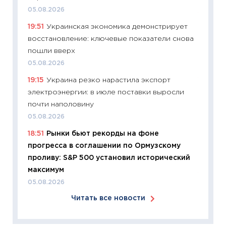
05.08.2026
11:24
Ск
19:51
Украинская экономика демонстрирует
сдержи
восстановление: ключевые показатели снова
Майком
пошли вверх
перев
05.08.2026
30.03.2
19:15
Украина резко нарастила экспорт
11:26
Зо
электроэнергии: в июле поставки выросли
время 
почти наполовину
12.03.20
05.08.2026
11:27
Эк
18:51
Рынки бьют рекорды на фоне
что из
прогресса в соглашении по Ормузскому
перспе
проливу: S&P 500 установил исторический
24.02.2
максимум
11:26
П
05.08.2026
2025-2
Читать все новости
сбереж
Institu
18.02.20