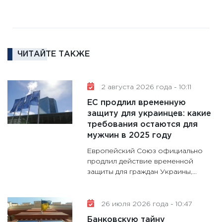
11:27
За
кто ди
кандид
16.02.20
ЧИТАЙТЕ ТАКЖЕ
11:30
Ре
котель
2 августа 2026 года - 10:11
аудита
ЕС продлил временную
30.01.20
защиту для украинцев: какие
11:30
Кр
требования остаются для
делают
мужчин в 2025 году
28.01.20
Европейский Союз официально
11:28
Го
продлил действие временной
защиты для граждан Украины,...
гранто
дефиц
13.01.20
26 июля 2026 года - 10:47
11:30
Ст
Банковскую тайну