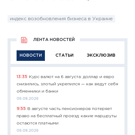
индекс возобновления бизнеса в Украине
ЛЕНТА НОВОСТЕЙ
НОВОСТИ
СТАТЬИ
ЭКСКЛЮЗИВ
13:35
Курс валют на 6 августа: доллар и евро
11:29
Ка
снизились, злотый укрепился — как ведут себя
успешн
обменники и банки
21.07.20
06.08.2026
11:26
Ка
9:55
В августе часть пенсионеров потеряет
риски 
право на бесплатный проезд: какие маршруты
облига
остаются платными
08.07.2
06.08.2026
11:20
Це