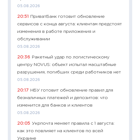
05.08.2026
11.06.20
20:51
ПриватБанк готовит обновление
11:27
До
сервисов с конца августа: клиентам предстоят
промыш
изменения в работе приложения и
30.04.2
обслуживании
11:32
Бо
05.08.2026
уверен
20:36
Ракетный удар по логистическому
поведе
центру NOVUS: объект испытал масштабные
27.04.2
разрушения, погибших среди работников нет
11:28
По
05.08.2026
измени
20:17
НБУ готовит обновление правил для
в 2026
безналичных платежей и депозитов: что
13.04.20
изменится для банков и клиентов
11:29
Ск
05.08.2026
пасхал
20:05
Укрпочта меняет правила с 1 августа:
собств
как это повлияет на клиентов по всей
сравне
Украине
06.04.2