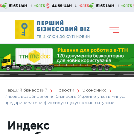
Skip
↑
↓
↑
.63 UAH
44.69 UAH
51.63 UAH
44.6
+0.17%
-0.13%
+0.17%
to
content
Перший бізнесовий
Новости
Экономика
Индекс возобновления бизнеса в Украине упал в минус:
предприниматели фиксируют ухудшение ситуации
Индекс