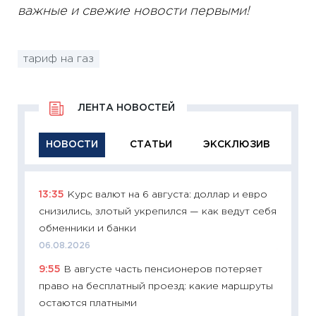
важные и свежие новости первыми!
тариф на газ
ЛЕНТА НОВОСТЕЙ
НОВОСТИ
СТАТЬИ
ЭКСКЛЮЗИВ
13:35
Курс валют на 6 августа: доллар и евро
11:29
Ка
снизились, злотый укрепился — как ведут себя
успешн
обменники и банки
21.07.20
06.08.2026
11:26
Ка
9:55
В августе часть пенсионеров потеряет
риски 
право на бесплатный проезд: какие маршруты
облига
остаются платными
08.07.2