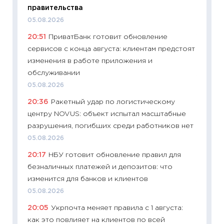
правительства
ваканс
05.08.2026
11.06.20
20:51
ПриватБанк готовит обновление
11:27
До
сервисов с конца августа: клиентам предстоят
промыш
изменения в работе приложения и
30.04.2
обслуживании
11:32
Бо
05.08.2026
уверен
20:36
Ракетный удар по логистическому
поведе
центру NOVUS: объект испытал масштабные
27.04.2
разрушения, погибших среди работников нет
11:28
По
05.08.2026
измени
20:17
НБУ готовит обновление правил для
в 2026
безналичных платежей и депозитов: что
13.04.20
изменится для банков и клиентов
11:29
Ск
05.08.2026
пасхал
20:05
Укрпочта меняет правила с 1 августа:
собств
как это повлияет на клиентов по всей
сравне