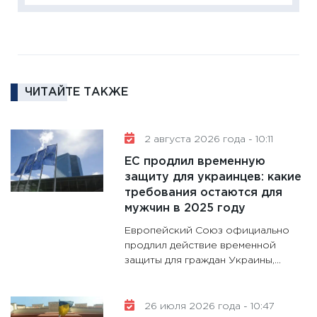
18.02.20
11:27
За
кто ди
кандид
16.02.20
ЧИТАЙТЕ ТАКЖЕ
11:30
Ре
котель
2 августа 2026 года - 10:11
аудита
ЕС продлил временную
30.01.20
защиту для украинцев: какие
11:30
Кр
требования остаются для
делают
мужчин в 2025 году
28.01.20
Европейский Союз официально
11:28
Го
продлил действие временной
защиты для граждан Украины,...
гранто
дефиц
13.01.20
26 июля 2026 года - 10:47