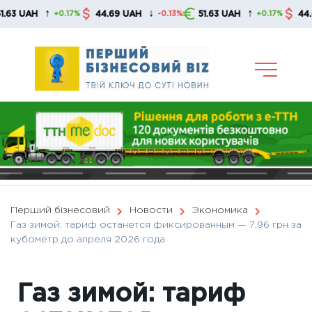
Skip
↑
↓
↑
AH
44.69 UAH
51.63 UAH
44.69 UA
+0.17%
-0.13%
+0.17%
to
content
Перший бізнесовий
Новости
Экономика
Газ зимой: тариф останется фиксированным — 7,96 грн за
кубометр до апреля 2026 года
Газ зимой: тариф