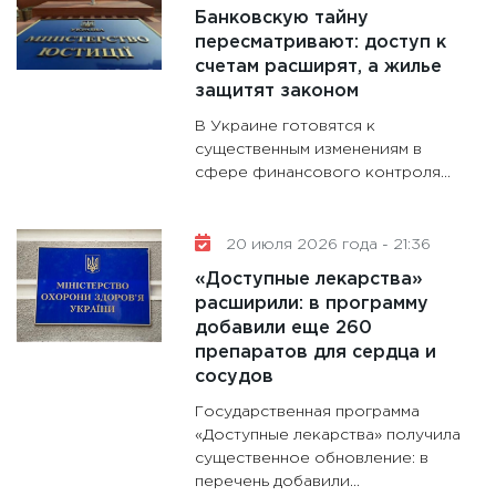
11:30
Ст
Банковскую тайну
будуще
пересматривают: доступ к
31.12.20
счетам расширят, а жилье
защитят законом
В Украине готовятся к
существенным изменениям в
сфере финансового контроля...
20 июля 2026 года - 21:36
«Доступные лекарства»
расширили: в программу
добавили еще 260
препаратов для сердца и
сосудов
Государственная программа
«Доступные лекарства» получила
существенное обновление: в
перечень добавили...