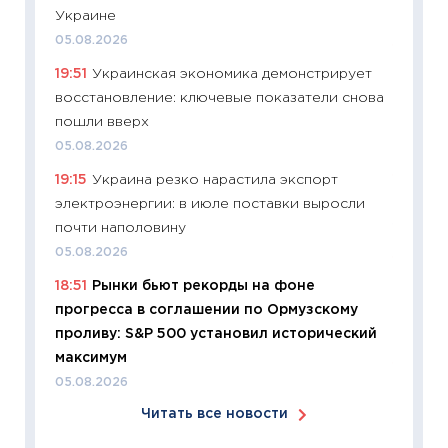
Украине
06.04.2
05.08.2026
11:24
Ск
19:51
Украинская экономика демонстрирует
сдержи
восстановление: ключевые показатели снова
Майком
пошли вверх
перев
05.08.2026
30.03.2
19:15
Украина резко нарастила экспорт
11:26
Зо
электроэнергии: в июле поставки выросли
время 
почти наполовину
12.03.20
05.08.2026
11:27
Эк
18:51
Рынки бьют рекорды на фоне
что из
прогресса в соглашении по Ормузскому
перспе
проливу: S&P 500 установил исторический
24.02.2
максимум
11:26
П
05.08.2026
2025-2
Читать все новости
сбереж
Institu