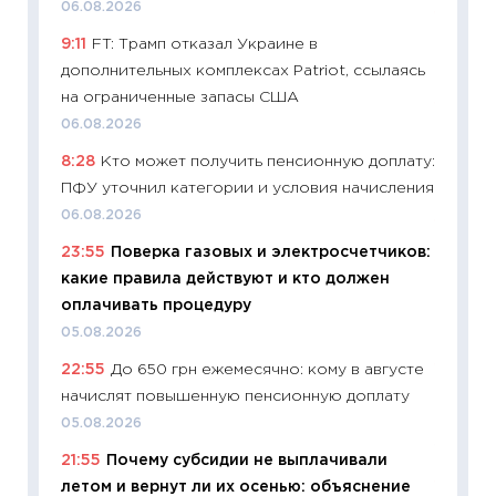
06.08.2026
11:20
Це
9:11
FT: Трамп отказал Украине в
будуще
дополнительных комплексах Patriot, ссылаясь
01.07.2
на ограниченные запасы США
11:24
Пр
06.08.2026
образо
8:28
Кто может получить пенсионную доплату:
платит
ПФУ уточнил категории и условия начисления
29.06.2
06.08.2026
11:27
Вс
23:55
Поверка газовых и электросчетчиков:
Украин
какие правила действуют и кто должен
универ
оплачивать процедуру
абитур
05.08.2026
23.06.2
22:55
До 650 грн ежемесячно: кому в августе
11:29
До
начислят повышенную пенсионную доплату
что на
деклар
05.08.2026
19.06.20
21:55
Почему субсидии не выплачивали
летом и вернут ли их осенью: объяснение
11:22
Ка