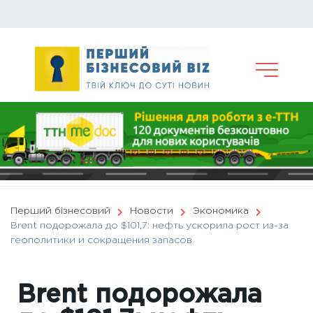
Skip
to
content
Перший бізнесовий
Новости
Экономика
Brent подорожала до $101,7: нефть ускорила рост из-за
геополитики и сокращения запасов
Brent подорожала