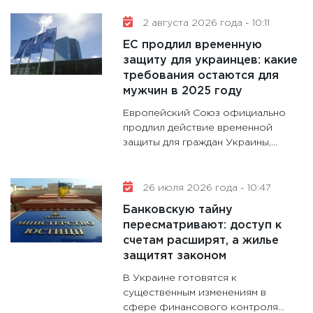
11:30
Ст
будуще
2 августа 2026 года - 10:11
31.12.20
ЕС продлил временную
защиту для украинцев: какие
требования остаются для
мужчин в 2025 году
Европейский Союз официально
продлил действие временной
защиты для граждан Украины,...
26 июля 2026 года - 10:47
Банковскую тайну
пересматривают: доступ к
счетам расширят, а жилье
защитят законом
В Украине готовятся к
существенным изменениям в
сфере финансового контроля...