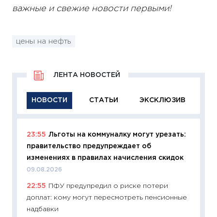
важные и свежие новости первыми!
цены на нефть
ЛЕНТА НОВОСТЕЙ
НОВОСТИ
СТАТЬИ
ЭКСКЛЮЗИВ
23:55
Льготы на коммуналку могут урезать:
11:29
Ка
правительство предупреждает об
успешн
изменениях в правилах начисления скидок
21.07.20
09.08.2026
11:26
Ка
22:55
ПФУ предупредил о риске потери
риски 
доплат: кому могут пересмотреть пенсионные
облига
надбавки
08.07.2