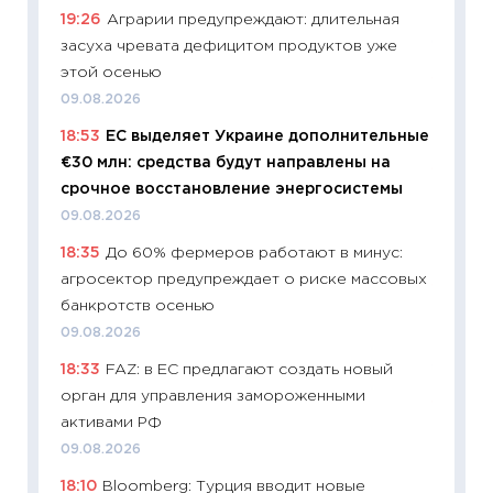
19:26
Аграрии предупреждают: длительная
ваканс
засуха чревата дефицитом продуктов уже
11.06.20
этой осенью
11:27
До
09.08.2026
промыш
18:53
ЕС выделяет Украине дополнительные
30.04.2
€30 млн: средства будут направлены на
11:32
Бо
срочное восстановление энергосистемы
уверен
09.08.2026
поведе
18:35
До 60% фермеров работают в минус:
27.04.2
агросектор предупреждает о риске массовых
11:28
По
банкротств осенью
измени
09.08.2026
в 2026
18:33
FAZ: в ЕС предлагают создать новый
13.04.20
орган для управления замороженными
11:29
Ск
активами РФ
пасхал
09.08.2026
собств
18:10
Bloomberg: Турция вводит новые
сравне