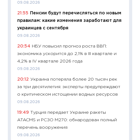
09.08.2026
11:20
Це
21:55
Пенсии будут перечисляться по новым
будуще
правилам: какие изменения заработают для
01.07.2
украинцев с сентября
11:24
Пр
09.08.2026
образо
20:54
НБУ повысил прогноз роста ВВП:
платит
экономика ускорится до 2,1% в III квартале и
29.06.2
4,2% в IV квартале 2026 года
11:27
Вс
09.08.2026
Украин
20:12
Украина потеряла более 20 тысяч рек
универ
за три десятилетия: эксперты предупреждают
абитур
о критическом истощении водных ресурсов
23.06.2
09.08.2026
11:29
До
19:49
Турция передает Украине ракеты
что на
ATACMS и РСЗО M270: обнародован полный
деклар
перечень вооружения
19.06.20
09.08.2026
11:22
Ка