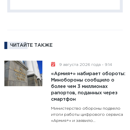
18.02.20
11:27
За
кто ди
кандид
16.02.20
ЧИТАЙТЕ ТАКЖЕ
11:30
Ре
котель
аудита
9 августа 2026 года - 9:14
30.01.20
«Армия+» набирает обороты:
11:30
Кр
Минобороны сообщило о
делают
более чем 3 миллионах
28.01.20
рапортов, поданных через
смартфон
11:28
Го
гранто
Министерство обороны подвело
дефиц
итоги работы цифрового сервиса
«Армия+» и заявило...
13.01.20