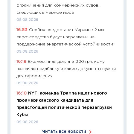
ограничения для коммерческих судов,
06.04.2
следующих в Черное море
11:24
Ск
09.08.2026
сдержи
16:53
Сербия предоставит Украине 2 млн
Майком
евро: средства будут направлены на
перев
поддержание энергетической устойчивости
30.03.2
09.08.2026
11:26
Зо
16:18
Ежемесячная доплата 320 грн: кому
время 
назначают надбавку и какие документы нужны
12.03.20
для оформления
11:27
Эк
09.08.2026
что из
16:10
NYT: команда Трампа ищет нового
перспе
проамериканского кандидата для
24.02.2
предстоящей политической перезагрузки
11:26
П
Кубы
2025-2
09.08.2026
сбереж
Читать все новости
Institu