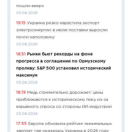
11:32
Бо
пошли вверх
уверен
05.08.2026
поведе
19:15
Украина резко нарастила экспорт
27.04.2
электроэнергии: в июле поставки выросли
11:28
По
почти наполовину
измени
05.08.2026
в 2026
18:51
Рынки бьют рекорды на фоне
13.04.20
прогресса в соглашении по Ормузскому
11:29
Ск
проливу: S&P 500 установил исторический
пасхал
максимум
собств
05.08.2026
сравне
18:19
Медь стремительно дорожает: цены
06.04.2
приближаются к историческому пику из-за
11:24
Ск
взрывного спроса со стороны ИИ-индустрии
сдержи
05.08.2026
Майком
17:55
Европа обновила рейтинг минимальных
перев
зарплат: где оказалась Украина в 2026 году
30.03.2