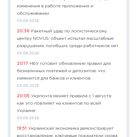
изменения в работе приложения и
29.06.2
обслуживании
11:27
Вс
05.08.2026
Украин
20:36
Ракетный удар по логистическому
универ
центру NOVUS: объект испытал масштабные
абитур
разрушения, погибших среди работников нет
23.06.2
05.08.2026
11:29
До
20:17
НБУ готовит обновление правил для
что на
безналичных платежей и депозитов: что
деклар
изменится для банков и клиентов
19.06.20
05.08.2026
11:22
Ка
20:05
Укрпочта меняет правила с 1 августа:
ваканс
как это повлияет на клиентов по всей
11.06.20
Украине
11:27
До
05.08.2026
промыш
19:51
Украинская экономика демонстрирует
30.04.2
восстановление: ключевые показатели снова