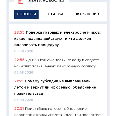
ЛЕНТА НОВОСТЕЙ
НОВОСТИ
СТАТЬИ
ЭКСКЛЮЗИВ
23:55
Поверка газовых и электросчетчиков:
11:29
Ка
какие правила действуют и кто должен
успешн
оплачивать процедуру
21.07.20
05.08.2026
11:26
Ка
22:55
До 650 грн ежемесячно: кому в августе
риски 
начислят повышенную пенсионную доплату
облига
05.08.2026
08.07.2
21:55
Почему субсидии не выплачивали
11:20
Це
летом и вернут ли их осенью: объяснение
будуще
правительства
01.07.2
05.08.2026
11:24
Пр
20:51
ПриватБанк готовит обновление
образо
сервисов с конца августа: клиентам предстоят
платит