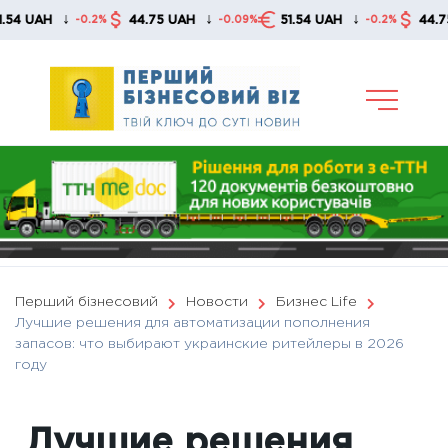
Skip
↓
↓
↓
44.75 UAH
51.54 UAH
44.75 UAH
0.2%
-0.09%
-0.2%
-0.
to
content
Перший бізнесовий
Новости
Бизнес Life
Лучшие решения для автоматизации пополнения
запасов: что выбирают украинские ритейлеры в 2026
году
Лучшие решения