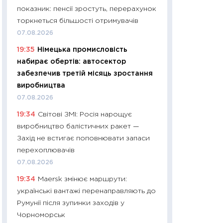
11:32
Більше зао
показник: пенсії зростуть, перерахунок
впевненості: як 
торкнеться більшості отримувачів
поведінка україн
07.08.2026
27.04.2026
19:35
Німецька промисловість
11:28
Чому їжа зн
набирає обертів: автосектор
як змінився прод
забезпечив третій місяць зростання
українців у 2026 
виробництва
13.04.2026
07.08.2026
11:29
Скільки нас
19:34
Світові ЗМІ: Росія нарощує
великодній кошик
виробництво балістичних ракет —
власний розраху
Захід не встигає поповнювати запаси
набору порівняно
перехоплювачів
оцінкою
07.08.2026
06.04.2026
19:34
Maersk змінює маршрути:
11:24
Скільки кош
українські вантажі перенаправляють до
стримування у 202
Румунії після зупинки заходів у
розмови з Майко
Чорноморськ
арифметики пер