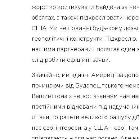
жорстко критикувати Байдена за нен
обсягах, а також підкреслювати неро
США. Ми не повинні будь-кому дозвол
геополітичні конструкти. Підкреслю,
нашими партнерами і полягає один з 
слід робити офіційні заяви.
Звичайно, ми вдячні Америці за допом
починаючи від Будапештського мемо
Вашингтона з непостачанням нам необ
постійними відмовами під надуманим
літаки, то ракети великого радіусу дії
нас свої інтереси, а у США – свої. Там
співпадають, – для нас погано. Але м