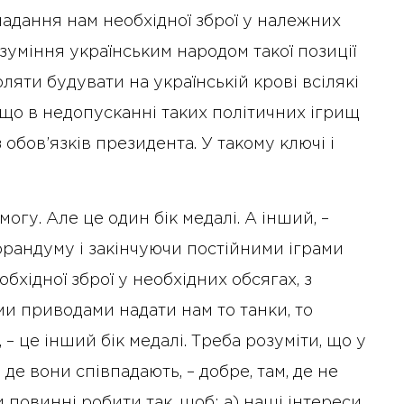
адання нам необхідної зброї у належних
зуміння українським народом такої позиції
яти будувати на українській крові всілякі
 що в недопусканні таких політичних ігрищ
обов’язків президента. У такому ключі і
огу. Але це один бік медалі. А інший, –
рандуму і закінчуючи постійними іграми
хідної зброї у необхідних обсягах, з
10 Січня 2025 року - 8:52
и приводами надати нам то танки, то
Бізнес-Діалог: Вплив
штучного інтелекту на
, – це інший бік медалі. Треба розуміти, що у
діяльність рад директорів
, де вони співпадають, – добре, там, де не
и повинні робити так, щоб: а) наші інтереси