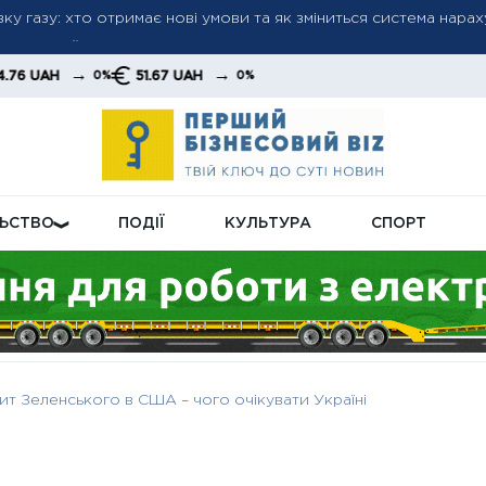
н: як пенсійна реформа може підняти виплати до нового рівня
авершення війни: аналітики закликають посилити тиск на Кре
→
→
51.67 UAH
0%
0%
ЛЬСТВО
ПОДІЇ
КУЛЬТУРА
СПОРТ
зит Зеленського в США – чого очікувати Україні