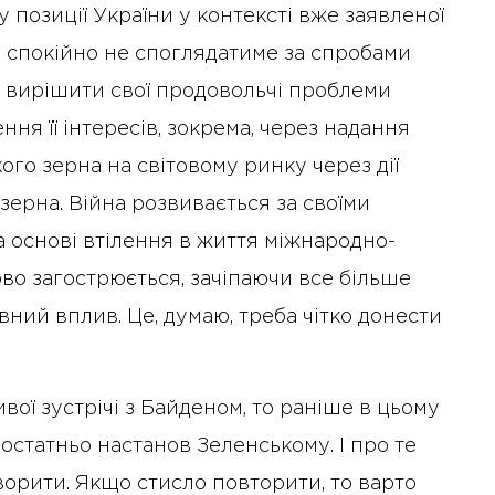
 позиції України у контексті вже заявленої
а спокійно не споглядатиме за спробами
ня вирішити свої продовольчі проблеми
я її інтересів, зокрема, через надання
ого зерна на світовому ринку через дії
о зерна. Війна розвивається за своїми
а основі втілення в життя міжнародно-
во загострюється, зачіпаючи все більше
вний вплив. Це, думаю, треба чітко донести
ої зустрічі з Байденом, то раніше в цьому
достатньо настанов Зеленському. І про те
оворити. Якщо стисло повторити, то варто