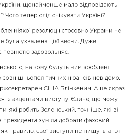
 України, щонайменше мало відповідають
м? Чого тепер слід очікувати Україні?
мблеї ніякої резолюції стосовно України не
же була ухвалена цієї весни. Дуже
с повністю задовольняє.
ського, на чому будуть ним зроблені
о зовнішньополітичних нюансів невідомо.
ержсекретарем США Блінкеним. А це якраз
ся із акцентами виступу. Єдине, що можу
пи, які робить Зеленський, точніше, які він
да президента зуміла добрати фаховий
, як правило, свої виступи не пишуть, а от