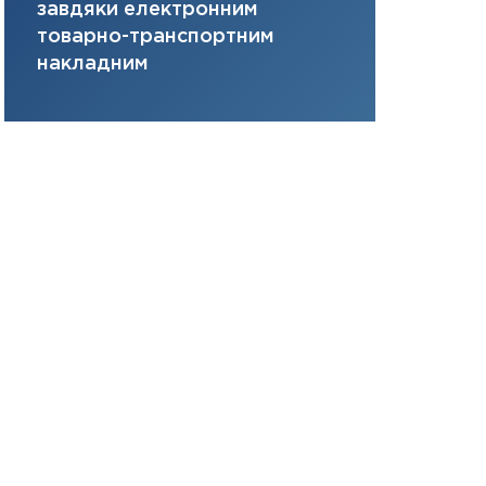
завдяки електронним
там, де ви
31.12.2025
товарно-транспортним
Читати в
накладним