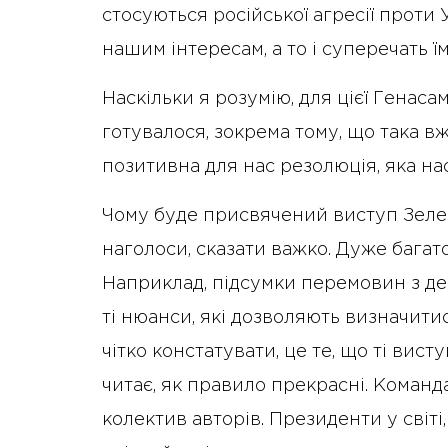
стосуються російської агресії проти
нашим інтересам, а то і суперечать ї
Наскільки я розумію, для цієї Генаса
готувалося, зокрема тому, що така в
позитивна для нас резолюція, яка на
Чому буде присвячений виступ Зелен
наголоси, сказати важко. Дуже багат
Наприклад, підсумки перемовин з д
ті нюанси, які дозволяють визначити
чітко констатувати, це те, що ті висту
читає, як правило прекрасні. Коман
колектив авторів. Президенти у світі