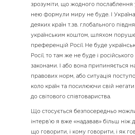
зрозуміти, що жодного послаблення у
нею формули миру не буде. І Україн
деяких країн т.зв. глобального півд
українським коштом, шляхом порушенн
преференцій Росії. Не буде українськ
Росії, то там же не буде і російськог
законами. І або вона припиняється н
правових норм, або ситуація поступо
коло країн та посилюючи свій негати
до світового співтовариства.
Що стосується безпосередньо можлив
інтерв’ю я вже «надавав» більш ніж 
що говорити, і кому говорити, і як г