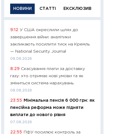
НОВИНИ
СТАТТІ
ЕКСКЛЮЗИВ
9:12
У США окреслили шлях до
11:29
Якісна інфо
завершення війни: аналітики
успішного інвест
закликають посилити тиск на Кремль
21.07.2026
— National Security Journal
11:26
Як заробити
08.08.2026
дохідність, ризик
8:29
Скасування плати за доставку
державних обліга
газу: хто отримає нові умови та як
08.07.2026
зміниться система нарахувань
11:20
Ціна здоров’
08.08.2026
медицина майбут
23:55
Мінімальна пенсія 6 000 грн: як
витрати людей
пенсійна реформа може підняти
01.07.2026
виплати до нового рівня
11:24
Професії ма
07.08.2026
рухається освіта 
22:55
ПФУ посилює контроль за
платитимуть біл