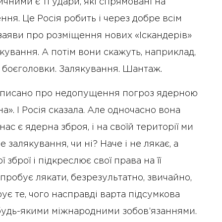
чними є ті удари, які спрямовані на
ня. Це Росія робить і через добре всім
з заяви про розміщення нових «Іскандерів»
ування. А потім вони скажуть, наприклад,
і боєголовки. Залякування. Шантаж.
 записано про недопущення погроз ядерною
на». І Росія сказала. Але одночасно вона
ас є ядерна зброя, і на своїй території ми
 залякування, чи ні? Наче і не лякає, а
 зброї і підкреслює свої права на її
пробує лякати, безрезультатно, звичайно,
ує те, чого насправді варта підсумкова
ід будь-якими міжнародними зобов’язаннями.