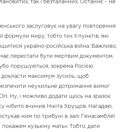
ановитих, так і безталанних. Останнє – не
еленського заслуговує на увагу повторення
формули миру, тобто тих її пунктів, які
ршитися україно-російська війна. Важливо,
 має перестати бути мертвим документом,
убо порушуються, зокрема Росією.
 докласти максимум зусиль, щоб
абезпечити неухильне дотримання вимог
Н. Ну, і можливо додати щось на зразок
асу нібито вчинив Нікіта Хрущов. Нагадаю,
остукав ним по трибуні в залі Генасамблеї
 покажем кузькіну мать». Тобто, дати