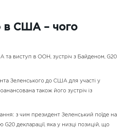
о в США – чого
 та виступ в ООН, зустріч з Байденом, G20
та Зеленського до США для участі у
оанансована також його зустріч із
ання: з чим президент Зеленський поїде на
G20 декларації, яка у низці позицій, що