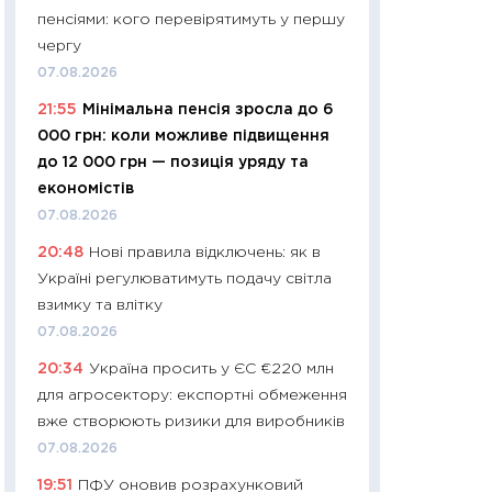
пенсіями: кого перевірятимуть у першу
29.06.2026
чергу
11:27
Вступ-2026 в
07.08.2026
контракту, топ ун
21:55
Мінімальна пенсія зросла до 6
правила для абіту
000 грн: коли можливе підвищення
23.06.2026
до 12 000 грн — позиція уряду та
11:29
Долар по 51,5
економістів
тисяч: що наспра
07.08.2026
Бюджетна деклар
20:48
Нові правила відключень: як в
19.06.2026
Україні регулюватимуть подачу світла
11:22
Кадровий деф
взимку та влітку
вакансії: що зав
07.08.2026
найму
20:34
Україна просить у ЄС €220 млн
11.06.2026
для агросектору: експортні обмеження
11:27
Дорожчає ще
вже створюють ризики для виробників
промислові ціни з
07.08.2026
30.04.2026
19:51
ПФУ оновив розрахунковий