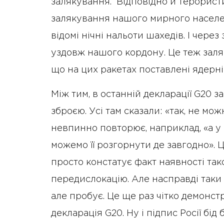
залякування. Відповідно й терористи
залякування нашого мирного населен
відомі нічні нальоти шахедів. І чере
уздовж нашого кордону. Це теж заляк
що на цих ракетах поставлені ядерн
Між тим, в останній декларації G20
зброєю. Усі там сказали: «так, не мож
невпинно повторює, наприклад, «а у н
можемо її розгорнути де завгодно». Це
просто констатує факт наявності такої
передислокацію. Але насправді таки 
але пробує. Це ще раз чітко демонстр
декларація G20. Ну і підпис Росії б