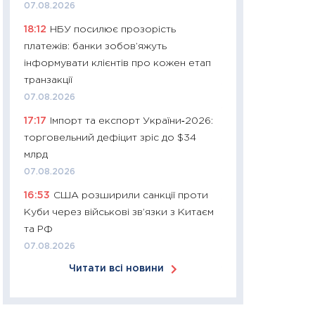
07.08.2026
30.03.2026
18:12
НБУ посилює прозорість
11:26
Золото по $
платежів: банки зобов’яжуть
$80: час купуват
інформувати клієнтів про кожен етап
прибуток?
транзакції
12.03.2026
07.08.2026
11:27
Економіка Ук
17:17
Імпорт та експорт України‑2026:
що змінилося за 4
торговельний дефіцит зріс до $34
перспективи розв
млрд
стабільності
07.08.2026
24.02.2026
16:53
США розширили санкції проти
11:26
Споживання 
Куби через військові зв’язки з Китаєм
2025–2026: струк
та РФ
заощадження та л
07.08.2026
оцінками KSE Inst
Читати всі новини
18.02.2026
11:27
Зарплати на
— хто диктує умо