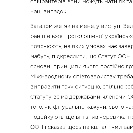
спічрайтерів вони можуть мати як тал
наш випадок.
Загалом же, як на мене, у виступі З
раніше вже проголошеної української 
пояснюють, на яких умовах має заве
мабуть, підкреслити, що Статут ООН
основні принципи якого постійно гр
Міжнародному співтовариству треба
виправити таку ситуацію, спільно з
Статуту всіма державами-членами ОО
того, як, фігурально кажучи, свого ч
подейкують, що він зняв черевика, п
ООН і сказав щось на кшталт «ми вам