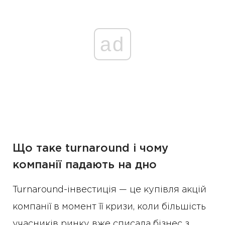
ad
Що таке turnaround і чому
компанії падають на дно
Turnaround-інвестиція — це купівля акцій
компанії в момент її кризи, коли більшість
учасників ринку вже списала бізнес з