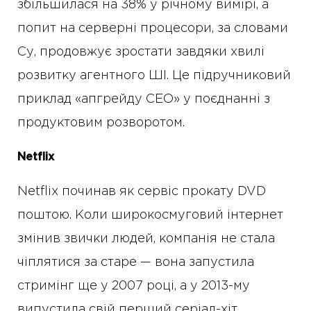
збільшилася на 38% у річному вимірі, а
попит на серверні процесори, за словами
Су, продовжує зростати завдяки хвилі
розвитку агентного ШІ. Це підручниковий
приклад «апгрейду CEO» у поєднанні з
продуктовим розворотом.
Netflix
Netflix починав як сервіс прокату DVD
поштою. Коли широкосмуговий інтернет
змінив звички людей, компанія не стала
чіплятися за старе — вона запустила
стримінг ще у 2007 році, а у 2013-му
випустила свій перший серіал-хіт