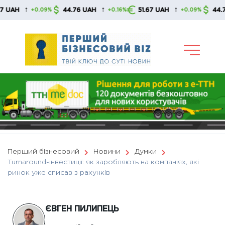
Skip
↑
↑
↑
44.76 UAH
51.67 UAH
44.76 UAH
0.09%
+0.16%
+0.09%
+
to
content
Перший бізнесовий
Новини
Думки
Turnaround-інвестиції: як заробляють на компаніях, які
ринок уже списав з рахунків
ЄВГЕН ПИЛИПЕЦЬ