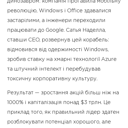
динозавром: компанія проґавила мобільну
революцію, Windows і Office здавалися
застарілими, а інженери переходили
працювати до Google. Сатья Наделла,
ставши CEO, розвернув цей корабель:
відмовився від одержимості Windows,
зробив ставку на хмарні технології Azure
та штучний інтелект і перебудував
токсичну корпоративну культуру.
Результат — зростання акцій більш ніж на
1000% і капіталізація понад $3 трлн. Це
приклад того, як правильний лідер здатен
розблокувати потенціал хорошого, але