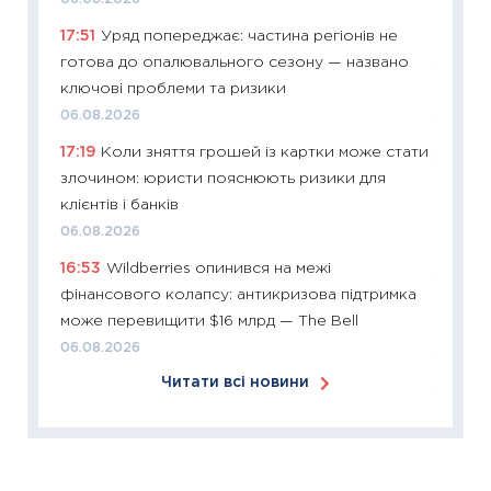
KSE до
17:51
Уряд попереджає: частина регіонів не
30.03.2
готова до опалювального сезону — названо
11:26
Зо
ключові проблеми та ризики
купува
06.08.2026
12.03.20
17:19
Коли зняття грошей із картки може стати
11:27
Ек
злочином: юристи пояснюють ризики для
змінило
клієнтів і банків
розвитк
06.08.2026
24.02.2
16:53
Wildberries опинився на межі
11:26
Сп
фінансового колапсу: антикризова підтримка
2026: 
може перевищити $16 млрд — The Bell
ліквідн
06.08.2026
18.02.20
Читати всі новини
11:27
За
диктує
16.02.20
11:30
Ре