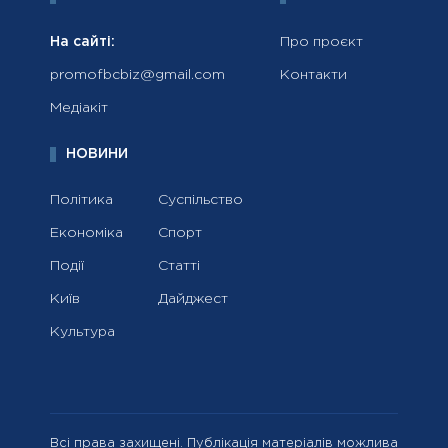
На сайті:
Про проєкт
promofbcbiz@gmail.com
Контакти
Медіакіт
НОВИНИ
Політика
Суспільство
Економіка
Спорт
Події
Статті
Київ
Дайджест
Культура
Всі права захищені. Публікація матеріалів можлива