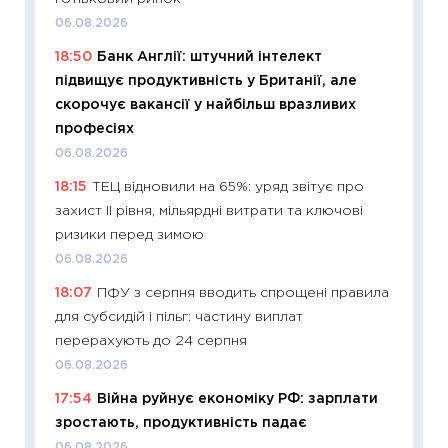
ціни зм
06.08.2026
30.04.2
18:50
Банк Англії: штучний інтелект
11:32
Бі
підвищує продуктивність у Британії, але
впевне
скорочує вакансії у найбільш вразливих
поведін
професіях
27.04.2
06.08.2026
11:28
Чо
18:15
ТЕЦ відновили на 65%: уряд звітує про
змінив
захист II рівня, мільярдні витрати та ключові
2026 р
ризики перед зимою
13.04.20
06.08.2026
11:29
Ск
18:07
ПФУ з серпня вводить спрощені правила
кошик 
для субсидій і пільг: частину виплат
базово
перерахують до 24 серпня
оцінко
06.08.2026
06.04.2
17:54
Війна руйнує економіку РФ: зарплати
11:24
Ск
зростають, продуктивність падає
у 2026
06.08.2026