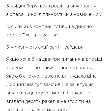
3. звідки беруться гроші на виживання —
з операційної діяльності чи з нових емісій;
4. скільки в компанії готівки відносно
темпів її «спалювання»;
5. чи купують акції самі інсайдери.
Якщо хоча б на два-три питання відповіді
тривожні — це майже напевно пастка,
якою б спокусливою не виглядала ціна.
Дисципліна тут важливіша за інтуїцію:
вижити в цьому сегменті означає не
вгадати десять ракет, а не згоріти на
дев’яти невдачах між ними.