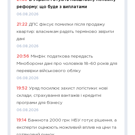
реформу: що буде з виплатами
01.07.2
06.08.2026
11:24
Пр
21:22
ДПС фіксує помилки після продажу
освіта 
квартир: власникам радять терміново звірити
29.06.2
дані
11:27
Вс
06.08.2026
топ уні
20:56
Мінфін: податкова передасть
абітурі
Міноборони дані про чоловіків 18–60 років для
23.06.2
перевірки військового обліку
11:29
До
06.08.2026
наспра
19:52
Уряд посилює захист логістики: нові
2027–2
склади, страхування вантажів і кредитні
19.06.20
програми для бізнесу
11:22
Ка
06.08.2026
що зав
19:14
Банкнота 2000 грн: НБУ готує рішення, а
11.06.20
експерти оцінюють можливий вплив на ціни та
11:27
До
готівковий ринок