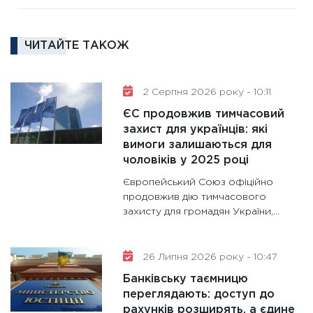
роль US
та зни
ЧИТАЙТЕ ТАКОЖ
30.01.20
11:30
Кр
роблять
2 Серпня 2026 року - 10:11
28.01.20
ЄС продовжив тимчасовий
11:28
Де
захист для українців: які
вимоги залишаються для
гранто
чоловіків у 2025 році
13.01.20
Європейський Союз офіційно
11:30
Ст
продовжив дію тимчасового
майбут
захисту для громадян України,...
31.12.20
26 Липня 2026 року - 10:47
Банківську таємницю
переглядають: доступ до
рахунків розширять, а єдине