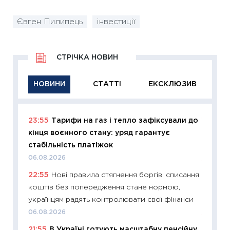
Євген Пилипець
інвестиції
СТРІЧКА НОВИН
НОВИНИ
СТАТТІ
ЕКСКЛЮЗИВ
23:55
Тарифи на газ і тепло зафіксували до
11:29
Як
кінця воєнного стану: уряд гарантує
інвест
стабільність платіжок
21.07.20
06.08.2026
11:26
Як
22:55
Нові правила стягнення боргів: списання
ризики
коштів без попередження стане нормою,
облігац
українцям радять контролювати свої фінанси
08.07.2
06.08.2026
11:20
Ці
21:55
В Україні готують масштабну пенсійну
майбут