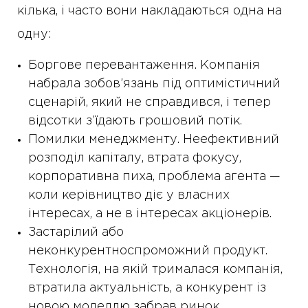
кілька, і часто вони накладаються одна на
одну:
Боргове перевантаження. Компанія
набрала зобов’язань під оптимістичний
сценарій, який не справдився, і тепер
відсотки з’їдають грошовий потік.
Помилки менеджменту. Неефективний
розподіл капіталу, втрата фокусу,
корпоративна пиха, проблема агента —
коли керівництво діє у власних
інтересах, а не в інтересах акціонерів.
Застарілий або
неконкурентноспроможний продукт.
Технологія, на якій трималася компанія,
втратила актуальність, а конкурент із
новою моделлю забрав ринок.