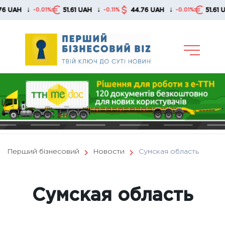
Skip
↓
↓
↓
51.61 UAH
44.76 UAH
51.61 UAH
1%
-0.11%
-0.01%
-0.11%
to
content
Перший бізнесовий
Новости
Сумская область
Сумская область