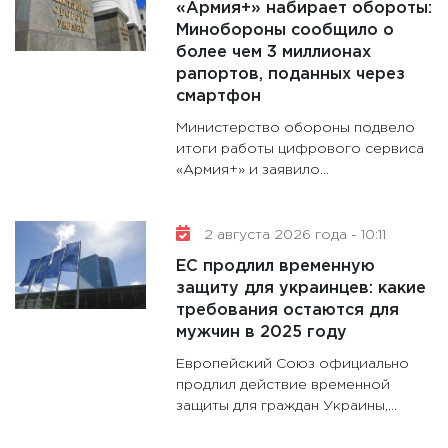
котель
«Армия+» набирает обороты:
аудита
Минобороны сообщило о
30.01.20
более чем 3 миллионах
рапортов, поданных через
11:30
Кр
смартфон
делают
Министерство обороны подвело
28.01.20
итоги работы цифрового сервиса
11:28
Го
«Армия+» и заявило...
гранто
дефиц
2 августа 2026 года - 10:11
13.01.20
ЕС продлил временную
11:30
Ст
защиту для украинцев: какие
будуще
требования остаются для
31.12.20
мужчин в 2025 году
Европейский Союз официально
продлил действие временной
защиты для граждан Украины,...