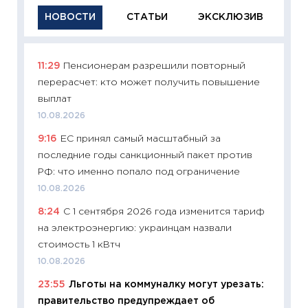
НОВОСТИ
СТАТЬИ
ЭКСКЛЮЗИВ
11:29
Пенсионерам разрешили повторный
11:29
Ка
перерасчет: кто может получить повышение
успешн
выплат
21.07.20
10.08.2026
11:26
Ка
9:16
ЕС принял самый масштабный за
риски 
последние годы санкционный пакет против
облига
РФ: что именно попало под ограничение
08.07.2
10.08.2026
11:20
Це
8:24
С 1 сентября 2026 года изменится тариф
будуще
на электроэнергию: украинцам назвали
01.07.2
стоимость 1 кВтч
11:24
Пр
10.08.2026
образо
23:55
Льготы на коммуналку могут урезать:
платит
правительство предупреждает об
29.06.2