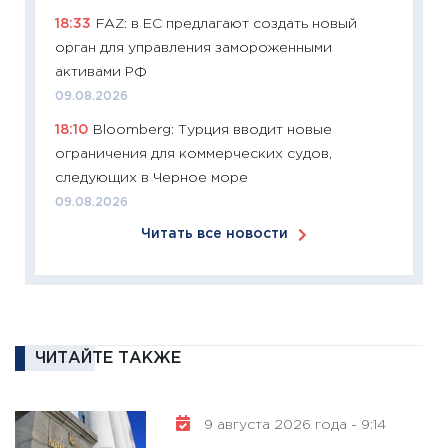
11:26
Зо
18:33
FAZ: в ЕС предлагают создать новый
время 
орган для управления замороженными
12.03.20
активами РФ
11:27
Эк
09.08.2026
что из
18:10
Bloomberg: Турция вводит новые
перспе
ограничения для коммерческих судов,
24.02.2
следующих в Черное море
11:26
П
09.08.2026
2025-2
Читать все новости
сбереж
Institu
18.02.20
11:27
За
кто ди
ЧИТАЙТЕ ТАКЖЕ
кандид
16.02.20
11:30
Ре
9 августа 2026 года - 9:14