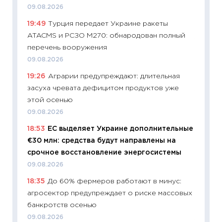
уверен
09.08.2026
поведе
19:49
Турция передает Украине ракеты
27.04.2
ATACMS и РСЗО M270: обнародован полный
11:28
По
перечень вооружения
измени
09.08.2026
в 2026
19:26
Аграрии предупреждают: длительная
13.04.20
засуха чревата дефицитом продуктов уже
11:29
Ск
этой осенью
пасхал
09.08.2026
собств
18:53
ЕС выделяет Украине дополнительные
сравне
€30 млн: средства будут направлены на
06.04.2
срочное восстановление энергосистемы
11:24
Ск
09.08.2026
сдержи
18:35
До 60% фермеров работают в минус:
Майком
агросектор предупреждает о риске массовых
перев
банкротств осенью
30.03.2
09.08.2026