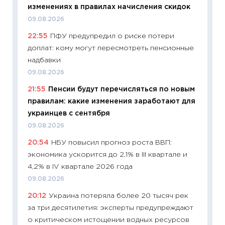
изменениях в правилах начисления скидок
11:27
Вс
09.08.2026
Украин
22:55
ПФУ предупредил о риске потери
универ
доплат: кому могут пересмотреть пенсионные
абитур
надбавки
23.06.2
09.08.2026
11:29
До
21:55
Пенсии будут перечисляться по новым
что на
правилам: какие изменения заработают для
деклар
украинцев с сентября
19.06.20
09.08.2026
11:22
Ка
20:54
НБУ повысил прогноз роста ВВП:
ваканс
экономика ускорится до 2,1% в III квартале и
11.06.20
4,2% в IV квартале 2026 года
11:27
До
09.08.2026
промыш
20:12
Украина потеряла более 20 тысяч рек
30.04.2
за три десятилетия: эксперты предупреждают
11:32
Бо
о критическом истощении водных ресурсов