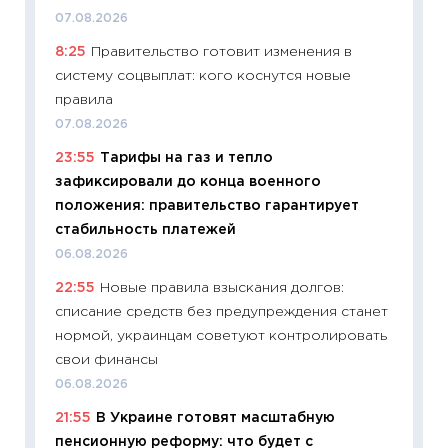
образо
07.08.2026
платит
8:25
Правительство готовит изменения в
29.06.2
систему соцвыплат: кого коснутся новые
11:27
Вс
правила
Украин
07.08.2026
универ
23:55
Тарифы на газ и тепло
абитур
зафиксировали до конца военного
23.06.2
положения: правительство гарантирует
11:29
До
стабильность платежей
что на
06.08.2026
деклар
22:55
Новые правила взыскания долгов:
19.06.20
списание средств без предупреждения станет
11:22
Ка
нормой, украинцам советуют контролировать
ваканс
свои финансы
11.06.20
06.08.2026
11:27
До
21:55
В Украине готовят масштабную
промыш
пенсионную реформу: что будет с