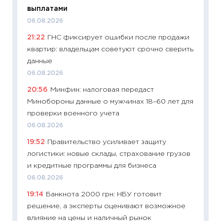
30.04.2
выплатами
11:32
Бо
06.08.2026
уверен
21:22
ГНС фиксирует ошибки после продажи
поведе
квартир: владельцам советуют срочно сверить
27.04.2
данные
11:28
По
06.08.2026
измени
20:56
Минфин: налоговая передаст
в 2026
Минобороны данные о мужчинах 18–60 лет для
13.04.20
проверки военного учета
11:29
Ск
06.08.2026
пасхал
19:52
Правительство усиливает защиту
собств
логистики: новые склады, страхование грузов
сравне
и кредитные программы для бизнеса
06.04.2
06.08.2026
11:24
Ск
19:14
Банкнота 2000 грн: НБУ готовит
сдержи
решение, а эксперты оценивают возможное
Майком
влияние на цены и наличный рынок