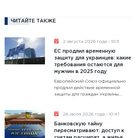
16.02.20
11:30
Ре
котель
ЧИТАЙТЕ ТАКЖЕ
аудита
30.01.20
2 августа 2026 года - 10:11
11:30
Кр
ЕС продлил временную
делают
защиту для украинцев: какие
28.01.20
требования остаются для
11:28
Го
мужчин в 2025 году
гранто
Европейский Союз официально
дефиц
продлил действие временной
13.01.20
защиты для граждан Украины,...
11:30
Ст
будуще
26 июля 2026 года - 10:47
31.12.20
Банковскую тайну
пересматривают: доступ к
счетам расширят, а жилье