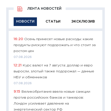
ЛЕНТА НОВОСТЕЙ
НОВОСТИ
СТАТЬИ
ЭКСКЛЮЗИВ
16:20
Осень принесет новые расходы: какие
11:29
Ка
продукты рискуют подорожать и что стоит за
успешн
ростом цен
21.07.20
07.08.2026
11:26
Ка
12:21
Курс валют на 7 августа: доллар и евро
риски 
выросли, злотый также подорожал — данные
облига
НБУ и обменников
08.07.2
07.08.2026
11:20
Це
9:15
Великобритания ввела новые санкции
будуще
против российских банков и танкеров:
01.07.2
Лондон усиливает давление на
11:24
Пр
энергетический сектор РФ