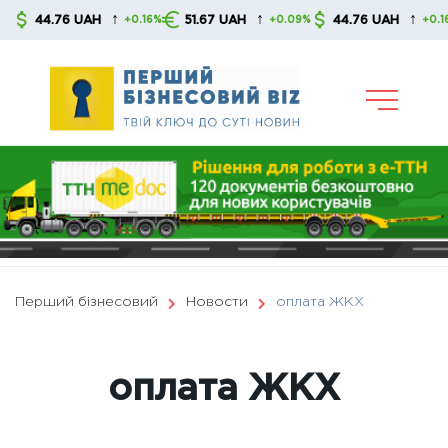
Skip
↑
↑
↑
44.76 UAH
51.67 UAH
44.76 UAH
+0.16%
+0.09%
+0.16%
to
content
Перший бізнесовий
Новости
оплата ЖКХ
оплата ЖКХ