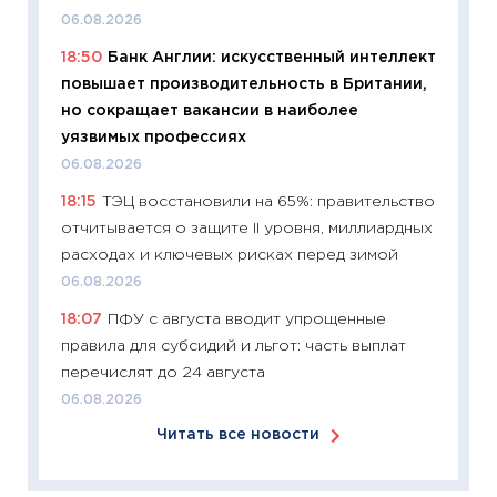
перев
06.08.2026
30.03.2
18:50
Банк Англии: искусственный интеллект
11:26
Зо
повышает производительность в Британии,
время 
но сокращает вакансии в наиболее
12.03.20
уязвимых профессиях
11:27
Эк
06.08.2026
что из
18:15
ТЭЦ восстановили на 65%: правительство
перспе
отчитывается о защите II уровня, миллиардных
24.02.2
расходах и ключевых рисках перед зимой
11:26
П
06.08.2026
2025-2
18:07
ПФУ с августа вводит упрощенные
сбереж
правила для субсидий и льгот: часть выплат
Institu
перечислят до 24 августа
18.02.20
06.08.2026
11:27
За
Читать все новости
кто ди
кандид