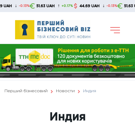
Skip
↑
↓
↑
51.63 UAH
44.69 UAH
51.63 UAH
3%
+0.17%
-0.13%
+0.17%
to
content
Перший бізнесовий
Новости
Индия
Индия