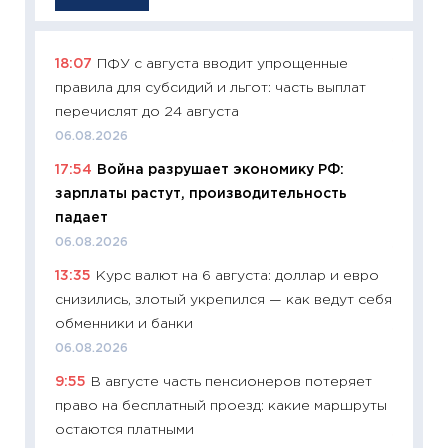
18:07
ПФУ с августа вводит упрощенные
11:29
Ка
правила для субсидий и льгот: часть выплат
успешн
перечислят до 24 августа
21.07.20
06.08.2026
11:26
Ка
17:54
Война разрушает экономику РФ:
риски 
зарплаты растут, производительность
облига
падает
08.07.2
06.08.2026
11:20
Це
13:35
Курс валют на 6 августа: доллар и евро
будуще
снизились, злотый укрепился — как ведут себя
01.07.2
обменники и банки
11:24
Пр
06.08.2026
образо
9:55
В августе часть пенсионеров потеряет
платит
право на бесплатный проезд: какие маршруты
29.06.2
остаются платными
11:27
Вс