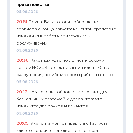
правительства
27.04.2
05.08.2026
11:28
По
20:51
ПриватБанк готовит обновление
измени
сервисов с конца августа: клиентам предстоят
в 2026
изменения в работе приложения и
13.04.20
обслуживании
11:29
Ск
05.08.2026
пасхал
20:36
Ракетный удар по логистическому
собств
центру NOVUS: объект испытал масштабные
сравне
разрушения, погибших среди работников нет
06.04.2
05.08.2026
11:24
Ск
20:17
НБУ готовит обновление правил для
сдержи
безналичных платежей и депозитов: что
Майком
изменится для банков и клиентов
перев
05.08.2026
30.03.2
20:05
Укрпочта меняет правила с 1 августа:
11:26
Зо
как это повлияет на клиентов по всей
время 