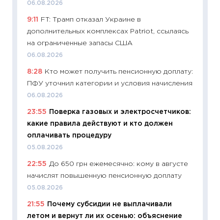
06.08.2026
Украин
9:11
FT: Трамп отказал Украине в
универ
дополнительных комплексах Patriot, ссылаясь
абитур
на ограниченные запасы США
23.06.2
06.08.2026
11:29
До
8:28
Кто может получить пенсионную доплату:
что на
ПФУ уточнил категории и условия начисления
деклар
06.08.2026
19.06.20
23:55
Поверка газовых и электросчетчиков:
11:22
Ка
какие правила действуют и кто должен
ваканс
оплачивать процедуру
11.06.20
05.08.2026
11:27
До
22:55
До 650 грн ежемесячно: кому в августе
промыш
начислят повышенную пенсионную доплату
30.04.2
05.08.2026
11:32
Бо
21:55
Почему субсидии не выплачивали
уверен
летом и вернут ли их осенью: объяснение
поведе