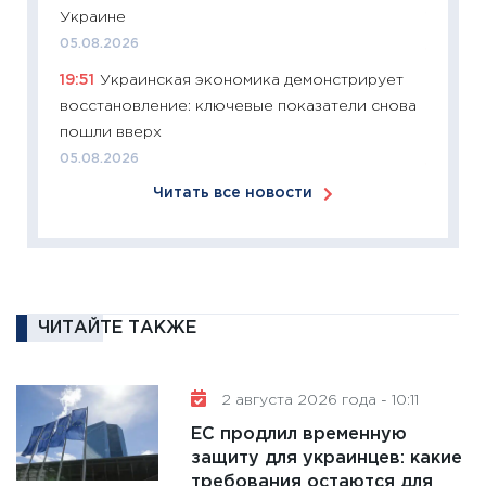
Украине
12.03.20
05.08.2026
11:27
Эк
19:51
Украинская экономика демонстрирует
что из
восстановление: ключевые показатели снова
перспе
пошли вверх
24.02.2
05.08.2026
11:26
П
Читать все новости
2025-2
сбереж
Institu
18.02.20
11:27
За
ЧИТАЙТЕ ТАКЖЕ
кто ди
кандид
16.02.20
2 августа 2026 года - 10:11
11:30
Ре
ЕС продлил временную
котель
защиту для украинцев: какие
аудита
требования остаются для