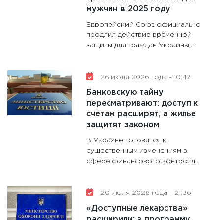
мужчин в 2025 году
30.01.20
Европейский Союз официально
11:30
Кр
продлил действие временной
делают
защиты для граждан Украины,...
28.01.20
11:28
Го
гранто
26 июля 2026 года - 10:47
дефиц
Банковскую тайну
13.01.20
пересматривают: доступ к
счетам расширят, а жилье
11:30
Ст
защитят законом
будуще
В Украине готовятся к
31.12.20
существенным изменениям в
сфере финансового контроля...
20 июля 2026 года - 21:36
«Доступные лекарства»
расширили: в программу