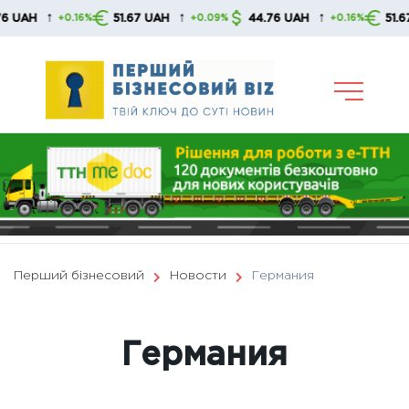
Skip
↑
↑
↑
51.67 UAH
44.76 UAH
51.67 UAH
6%
+0.09%
+0.16%
+0.0
to
content
Перший бізнесовий
Новости
Германия
Германия