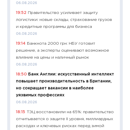
06.08.2026
деклар
19:52
Правительство усиливает защиту
19.06.20
логистики: новые склады, страхование грузов
11:22
Ка
и кредитные программы для бизнеса
ваканс
06.08.2026
11.06.20
19:14
Банкнота 2000 грн: НБУ готовит
11:27
До
решение, а эксперты оценивают возможное
промыш
влияние на цены и наличный рынок
30.04.2
06.08.2026
11:32
Бо
18:50
Банк Англии: искусственный интеллект
уверен
повышает производительность в Британии,
поведе
но сокращает вакансии в наиболее
27.04.2
уязвимых профессиях
11:28
По
06.08.2026
измени
18:15
ТЭЦ восстановили на 65%: правительство
в 2026
отчитывается о защите II уровня, миллиардных
13.04.20
расходах и ключевых рисках перед зимой