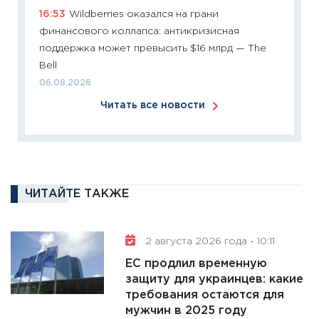
11:26
П
16:53
Wildberries оказался на грани
2025-2
финансового коллапса: антикризисная
сбереж
поддержка может превысить $16 млрд — The
Institu
Bell
18.02.20
06.08.2026
11:27
За
Читать все новости
кто ди
кандид
16.02.20
11:30
Ре
котель
ЧИТАЙТЕ ТАКЖЕ
аудита
30.01.20
2 августа 2026 года - 10:11
11:30
Кр
ЕС продлил временную
делают
защиту для украинцев: какие
28.01.20
требования остаются для
11:28
Го
мужчин в 2025 году