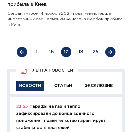
прибыла в Киев
Сегодня утром, 4 ноября 2024 года, министерша
иностранных дел Германии Анналена Бербок прибыла
в Киев
1
16
18
25
17
ЛЕНТА НОВОСТЕЙ
НОВОСТИ
СТАТЬИ
ЭКСКЛЮЗИВ
23:55
Тарифы на газ и тепло
11:29
Ка
зафиксировали до конца военного
успешн
положения: правительство гарантирует
21.07.20
стабильность платежей
11:26
Ка