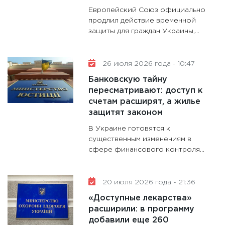
гранто
Европейский Союз официально
дефиц
продлил действие временной
13.01.20
защиты для граждан Украины,...
11:30
Ст
будуще
26 июля 2026 года - 10:47
31.12.20
Банковскую тайну
пересматривают: доступ к
счетам расширят, а жилье
защитят законом
В Украине готовятся к
существенным изменениям в
сфере финансового контроля...
20 июля 2026 года - 21:36
«Доступные лекарства»
расширили: в программу
добавили еще 260