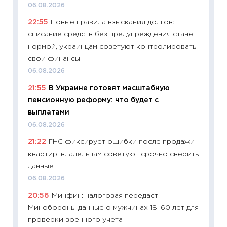
06.08.2026
риски 
22:55
Новые правила взыскания долгов:
облига
списание средств без предупреждения станет
08.07.2
нормой, украинцам советуют контролировать
11:20
Це
свои финансы
будуще
06.08.2026
01.07.2
21:55
В Украине готовят масштабную
11:24
Пр
пенсионную реформу: что будет с
образо
выплатами
платит
06.08.2026
29.06.2
21:22
ГНС фиксирует ошибки после продажи
11:27
Вс
квартир: владельцам советуют срочно сверить
Украин
данные
универ
06.08.2026
абитур
20:56
Минфин: налоговая передаст
23.06.2
Минобороны данные о мужчинах 18–60 лет для
11:29
До
проверки военного учета
что на