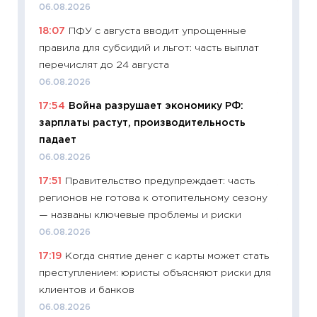
11:29
Ск
06.08.2026
пасхал
18:07
ПФУ с августа вводит упрощенные
собств
правила для субсидий и льгот: часть выплат
сравне
перечислят до 24 августа
06.04.2
06.08.2026
11:24
Ск
17:54
Война разрушает экономику РФ:
сдержи
зарплаты растут, производительность
Майком
падает
перев
06.08.2026
30.03.2
17:51
Правительство предупреждает: часть
11:26
Зо
регионов не готова к отопительному сезону
время 
— названы ключевые проблемы и риски
12.03.20
06.08.2026
11:27
Эк
17:19
Когда снятие денег с карты может стать
что из
преступлением: юристы объясняют риски для
перспе
клиентов и банков
24.02.2
06.08.2026