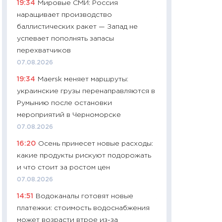
19:34
Мировые СМИ: Россия
01.07.2026
наращивает производство
11:24
Профессии б
баллистических ракет — Запад не
двигается образо
успевает пополнять запасы
навыки будут пл
перехватчиков
29.06.2026
07.08.2026
11:27
Вступительн
19:34
Maersk меняет маршруты:
Украине: цена ко
украинские грузы перенаправляются в
университетов и
Румынию после остановки
абитуриентов
мероприятий в Черноморске
23.06.2026
07.08.2026
11:29
Доллар по 51
16:20
Осень принесет новые расходы:
тысяч: что на са
какие продукты рискуют подорожать
показывает Бюд
и что стоит за ростом цен
2027–2029
07.08.2026
19.06.2026
14:51
Водоканалы готовят новые
11:22
Кадровый д
платежки: стоимость водоснабжения
вакансии: мешаю
может возрасти втрое из-за