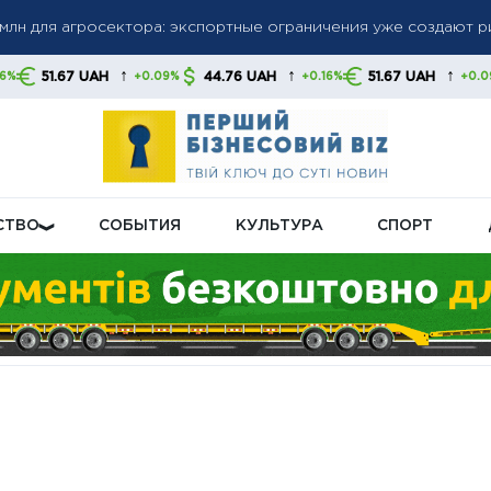
млн для агросектора: экспортные ограничения уже создают р
набирает обороты: автосектор обеспечил третий месяц рос
↑
↑
↑
H
44.76 UAH
51.67 UAH
44.76 U
+0.09%
+0.16%
+0.09%
щивает производство баллистических ракет — Запад не успе
СТВО
СОБЫТИЯ
КУЛЬТУРА
СПОРТ