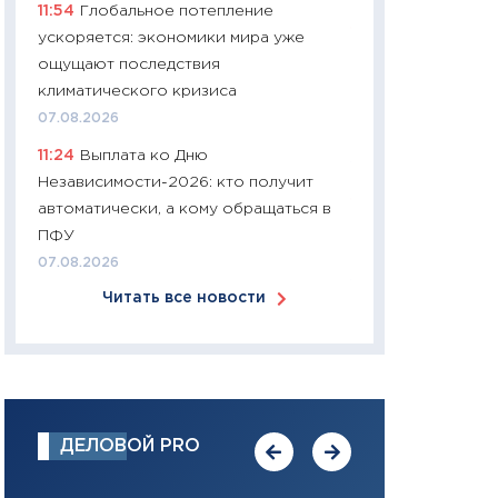
11:54
Глобальное потепление
11:26
Потреблени
ускоряется: экономики мира уже
украинцев 2025-2
ощущают последствия
расходов, сбере
климатического кризиса
ликвидность по 
07.08.2026
Institute
11:24
Выплата ко Дню
18.02.2026
Независимости-2026: кто получит
11:27
Зарплаты на
автоматически, а кому обращаться в
2026 году — кто 
ПФУ
работодатель ил
07.08.2026
16.02.2026
Читать все новости
11:30
Резерв тепл
мобильные котел
Tetra Tech, выво
пропавшие доку
30.01.2026
ДЕЛОВОЙ PRO
11:30
Кредит без 
украинцы делают