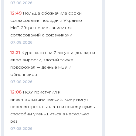
собственный рас
07.08.2026
набора по сравн
12:49
Польша обозначила сроки
официальной оц
согласования передачи Украине
06.04.2026
МиГ‑29: решение зависит от
11:24
Сколько сто
согласований с союзниками
сдерживание в 20
07.08.2026
разговора с Май
12:21
Курс валют на 7 августа: доллар и
арифметики пер
евро выросли, злотый также
30.03.2026
подорожал — данные НБУ и
11:26
Золото по $
обменников
$80: время покуп
07.08.2026
фиксировать при
12:08
ПФУ приступил к
12.03.2026
инвентаризации пенсий: кому могут
11:27
Экономика 
пересмотреть выплаты и почему суммы
войны: что измен
способны уменьшиться в несколько
какие перспектив
раз
стабильности
07.08.2026
24.02.2026