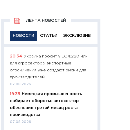
ЛЕНТА НОВОСТЕЙ
НОВОСТИ
СТАТЬИ
ЭКСКЛЮЗИВ
20:34
Украина просит у ЕС €220 млн
11:29
Качественн
для агросектора: экспортные
основа успешног
ограничения уже создают риски для
21.07.2026
производителей
11:26
Как заработ
07.08.2026
доходность, риск
19:35
Немецкая промышленность
покупки государ
набирает обороты: автосектор
08.07.2026
обеспечил третий месяц роста
11:20
Цена здоров
производства
медицина будуще
07.08.2026
расходы людей