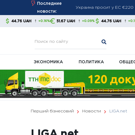
Украина просит у ЕС €220 
Skip
Последние
производителей
to
новости:
Немецкая промышленность 
content
↑
↑
↑
AH
51.67 UAH
44.76 UAH
51.67 UA
+0.16%
+0.09%
+0.16%
Мировые СМИ: Россия нара
запасы перехватчиков
ЭКОНОМИКА
ПОЛИТИКА
ОБЩЕ
Перший бізнесовий
Новости
LIGA.net
LIGA.net