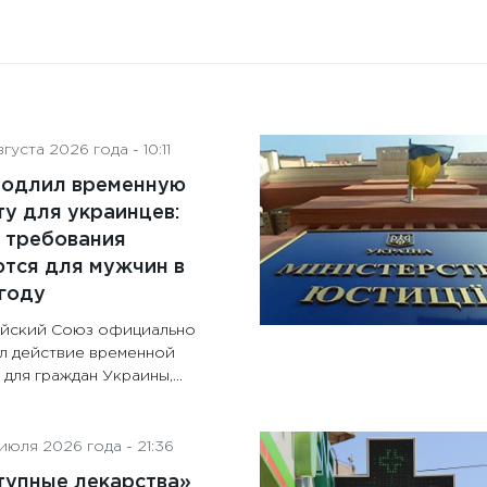
густа 2026 года - 10:11
родлил временную
у для украинцев:
 требования
тся для мужчин в
году
йский Союз официально
л действие временной
для граждан Украины,...
июля 2026 года - 21:36
тупные лекарства»