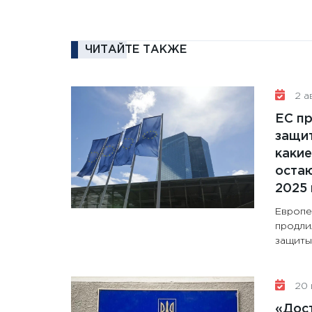
ЧИТАЙТЕ ТАКЖЕ
2 ав
ЕС п
защит
какие
остаю
2025 
Европе
продли
защиты 
20 
«Дос