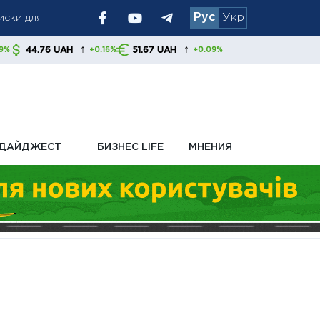
иски для
Рус
Укр
та производства
↑
↑
AH
51.67 UAH
+0.16%
+0.09%
вает пополнять
ДАЙДЖЕСТ
БИЗНЕС LIFE
МНЕНИЯ