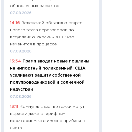
найму
обновленных расчетов
11.06.2026
07.08.2026
11:27
Дорожает ещ
14:16
Зеленский объявил о старте
промышленные ц
нового этапа переговоров по
чеки
вступлению Украины в ЕС: что
30.04.2026
изменится в процессе
11:32
Больше сбе
07.08.2026
уверенности: как
13:54
Трамп вводит новые пошлины
финансовое пове
на импортный поликремный: США
27.04.2026
усиливают защиту собственной
11:28
Почему еда 
полупроводниковой и солнечной
бюджет: как изм
индустрии
продуктовая кор
07.08.2026
2026 году
13:11
Коммунальные платежки могут
13.04.2026
вырасти даже с тарифным
11:29
Сколько дей
мораторием: что именно прибавят в
пасхальная корзи
счета