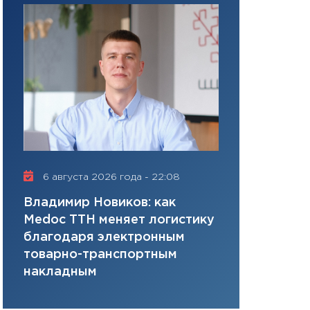
«в обход банков»
28.01.2026
11:28
Госбюджет 
плана, грантова
управляемый де
13.01.2026
11:30
Стратегичес
портфель будущ
31.12.2025
6 августа 2026 года - 22:08
16 июля 20
Читать вс
Владимир Новиков: как
Сергей Ко
Medoc ТТН меняет логистику
платит за 
благодаря электронным
сервисов т
товарно-транспортным
одного»
накладным