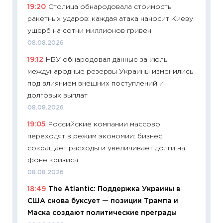
19:20
Столица обнародовала стоимость
11:27
До
ракетных ударов: каждая атака наносит Киеву
промыш
ущерб на сотни миллионов гривен
30.04.2
08.08.2026
11:32
Бо
19:12
НБУ обнародовал данные за июль:
уверен
международные резервы Украины изменились
поведе
под влиянием внешних поступлений и
27.04.2
долговых выплат
11:28
По
08.08.2026
измени
19:05
Российские компании массово
в 2026
переходят в режим экономии: бизнес
13.04.20
сокращает расходы и увеличивает долги на
11:29
Ск
фоне кризиса
пасхал
08.08.2026
собств
18:49
The Atlantic: Поддержка Украины в
сравне
США снова буксует — позиции Трампа и
06.04.2
Маска создают политические преграды