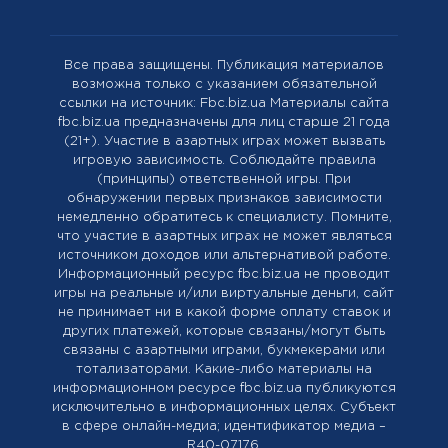
Все права защищены. Публикация материалов
возможна только с указанием обязательной
ссылки на источник: Fbc.biz.ua Материалы сайта
fbc.biz.ua предназначены для лиц старше 21 года
(21+). Участие в азартных играх может вызвать
игровую зависимость. Соблюдайте правила
(принципы) ответственной игры. При
обнаружении первых признаков зависимости
немедленно обратитесь к специалисту. Помните,
что участие в азартных играх не может являться
источником доходов или альтернативой работе.
Информационный ресурс fbc.biz.ua не проводит
игры на реальные и/или виртуальные деньги, сайт
не принимает ни в какой форме оплату ставок и
других платежей, которые связаны/могут быть
связаны с азартными играми, букмекерами или
тотализаторами. Какие-либо материалы на
информационном ресурсе fbc.biz.ua публикуются
исключительно в информационных целях. Cубъект
в сфере онлайн-медиа; идентификатор медиа –
R40-07176.