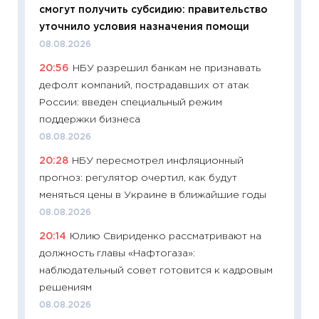
смогут получить субсидию: правительство
01.07.2
уточнило условия назначения помощи
11:24
Пр
08.08.2026
образо
20:56
НБУ разрешил банкам не признавать
платит
дефолт компаний, пострадавших от атак
29.06.2
России: введен специальный режим
11:27
Вс
поддержки бизнеса
Украин
08.08.2026
универ
20:28
НБУ пересмотрел инфляционный
абитур
прогноз: регулятор очертил, как будут
23.06.2
меняться цены в Украине в ближайшие годы
11:29
До
08.08.2026
что на
20:14
Юлию Свириденко рассматривают на
деклар
должность главы «Нафтогаза»:
19.06.20
наблюдательный совет готовится к кадровым
11:22
Ка
решениям
ваканс
08.08.2026
11.06.20