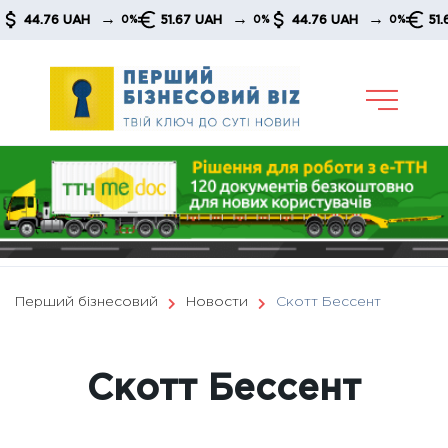
Skip
→
→
→
.76 UAH
51.67 UAH
44.76 UAH
51.67 UA
0%
0%
0%
to
content
Перший бізнесовий
Новости
Скотт Бессент
Скотт Бессент