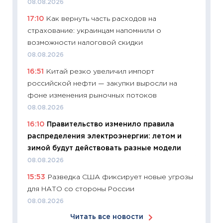
11:24
Ск
08.08.2026
сдержи
17:10
Как вернуть часть расходов на
Майком
страхование: украинцам напомнили о
перев
возможности налоговой скидки
30.03.2
08.08.2026
11:26
Зо
16:51
Китай резко увеличил импорт
время 
российской нефти — закупки выросли на
12.03.20
фоне изменения рыночных потоков
11:27
Эк
08.08.2026
что из
16:10
Правительство изменило правила
перспе
распределения электроэнергии: летом и
24.02.2
зимой будут действовать разные модели
11:26
П
08.08.2026
2025-2
15:53
Разведка США фиксирует новые угрозы
сбереж
для НАТО со стороны России
Institu
08.08.2026
18.02.20
Читать все новости