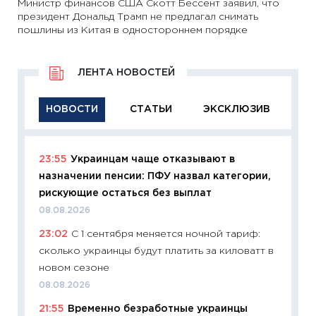
Министр финансов США Скотт Бессент заявил, что
президент Дональд Трамп не предлагал снимать
пошлины из Китая в одностороннем порядке
ЛЕНТА НОВОСТЕЙ
НОВОСТИ
СТАТЬИ
ЭКСКЛЮЗИВ
23:55
Украинцам чаще отказывают в
11:29
Ка
назначении пенсии: ПФУ назвал категории,
успешн
рискующие остаться без выплат
21.07.20
08.08.2026
11:26
Ка
23:02
С 1 сентября меняется ночной тариф:
риски 
сколько украинцы будут платить за киловатт в
облига
новом сезоне
08.07.2
08.08.2026
11:20
Це
21:55
Временно безработные украинцы
будуще