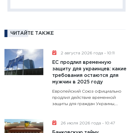
11:27
За
кто ди
кандид
16.02.20
11:30
Ре
ЧИТАЙТЕ ТАКЖЕ
котель
аудита
2 августа 2026 года - 10:11
30.01.20
ЕС продлил временную
11:30
Кр
защиту для украинцев: какие
делают
требования остаются для
28.01.20
мужчин в 2025 году
11:28
Го
Европейский Союз официально
гранто
продлил действие временной
дефиц
защиты для граждан Украины,...
13.01.20
11:30
Ст
26 июля 2026 года - 10:47
будуще
Банковскую тайну