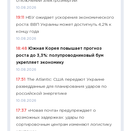
отключений электроэнергии
облига
10.08.2026
08.07.2
19:11
НБУ ожидает ускорения экономического
11:20
Це
роста: ВВП Украины может достигнуть 4,2% к
будуще
концу года
01.07.2
10.08.2026
11:24
Пр
18:48
Южная Корея повышает прогноз
образо
роста до 3,3%: полупроводниковый бум
платит
укрепляет экономику
29.06.2
10.08.2026
11:27
Вс
17:51
The Atlantic: США передают Украине
Украин
разведданные для планирования ударов по
универ
российской энергетике
абитур
10.08.2026
23.06.2
17:37
«Новая почта» предупреждает о
11:29
До
возможных задержках: удары по
что на
сортировочным центрам изменяют логистику
деклар