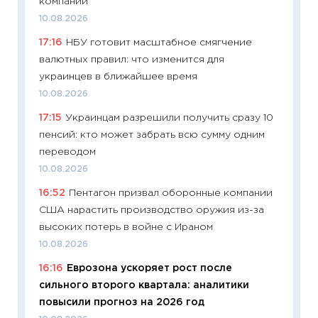
компании
19.06.20
10.08.2026
11:22
Ка
17:16
НБУ готовит масштабное смягчение
ваканс
валютных правил: что изменится для
11.06.20
украинцев в ближайшее время
11:27
До
10.08.2026
промыш
17:15
Украинцам разрешили получить сразу 10
30.04.2
пенсий: кто может забрать всю сумму одним
11:32
Бо
переводом
уверен
10.08.2026
поведе
16:52
Пентагон призвал оборонные компании
27.04.2
США нарастить производство оружия из-за
11:28
По
высоких потерь в войне с Ираном
измени
10.08.2026
в 2026
16:16
Еврозона ускоряет рост после
13.04.20
сильного второго квартала: аналитики
11:29
Ск
повысили прогноз на 2026 год
пасхал