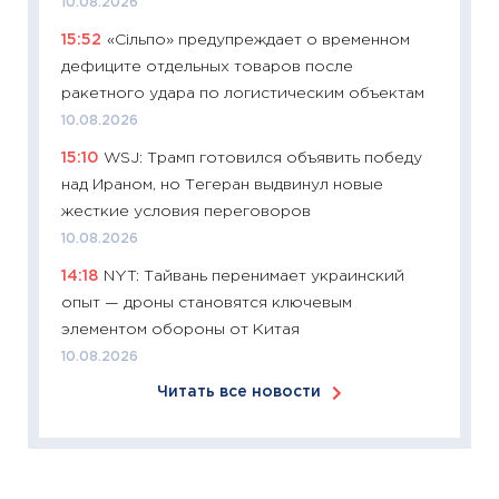
10.08.2026
собств
15:52
«Сільпо» предупреждает о временном
сравне
дефиците отдельных товаров после
06.04.2
ракетного удара по логистическим объектам
11:24
Ск
10.08.2026
сдержи
15:10
WSJ: Трамп готовился объявить победу
Майком
над Ираном, но Тегеран выдвинул новые
перев
жесткие условия переговоров
30.03.2
10.08.2026
11:26
Зо
14:18
NYT: Тайвань перенимает украинский
время 
опыт — дроны становятся ключевым
12.03.20
элементом обороны от Китая
11:27
Эк
10.08.2026
что из
Читать все новости
перспе
24.02.2
11:26
П
2025-2