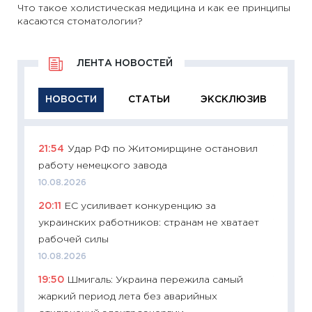
Что такое холистическая медицина и как ее принципы
касаются стоматологии?
ЛЕНТА НОВОСТЕЙ
НОВОСТИ
СТАТЬИ
ЭКСКЛЮЗИВ
21:54
Удар РФ по Житомирщине остановил
11:26
Ак
работу немецкого завода
отключ
Украи
10.08.2026
10.08.2
20:11
ЕС усиливает конкуренцию за
украинских работников: странам не хватает
11:29
Ка
рабочей силы
успешн
10.08.2026
21.07.20
19:50
Шмигаль: Украина пережила самый
11:26
Ка
жаркий период лета без аварийных
риски 