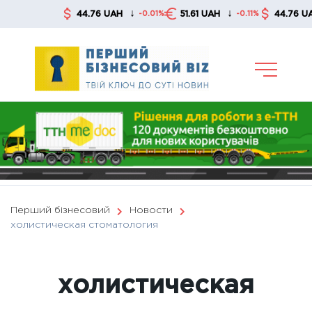
Skip
↓
↓
↓
44.76 UAH
51.61 UAH
44.76 UAH
-0.01%
-0.11%
to
content
Перший бізнесовий
Новости
холистическая стоматология
холистическая