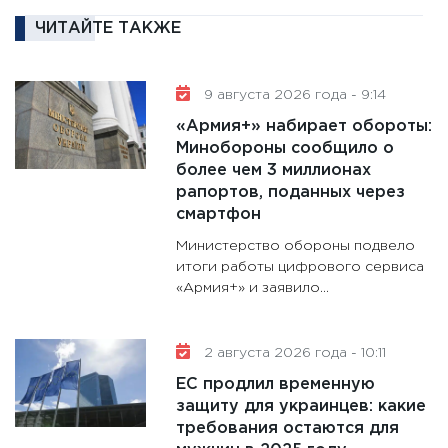
сбереж
ЧИТАЙТЕ ТАКЖЕ
Institu
18.02.20
11:27
За
9 августа 2026 года - 9:14
кто ди
«Армия+» набирает обороты:
кандид
Минобороны сообщило о
16.02.20
более чем 3 миллионах
рапортов, поданных через
11:30
Ре
смартфон
котель
Министерство обороны подвело
аудита
итоги работы цифрового сервиса
30.01.20
«Армия+» и заявило...
11:30
Кр
делают
2 августа 2026 года - 10:11
28.01.20
ЕС продлил временную
11:28
Го
защиту для украинцев: какие
гранто
требования остаются для
дефиц