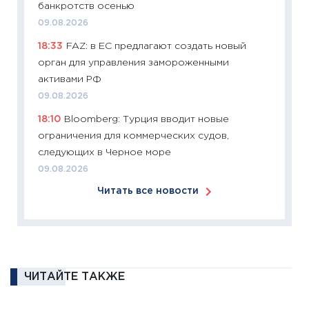
банкротств осенью
30.03.2
09.08.2026
11:26
Зо
18:33
FAZ: в ЕС предлагают создать новый
время 
орган для управления замороженными
12.03.20
активами РФ
11:27
Эк
09.08.2026
что из
18:10
Bloomberg: Турция вводит новые
перспе
ограничения для коммерческих судов,
24.02.2
следующих в Черное море
11:26
П
09.08.2026
2025-2
Читать все новости
сбереж
Institu
18.02.20
11:27
За
кто ди
ЧИТАЙТЕ ТАКЖЕ
кандид
16.02.20