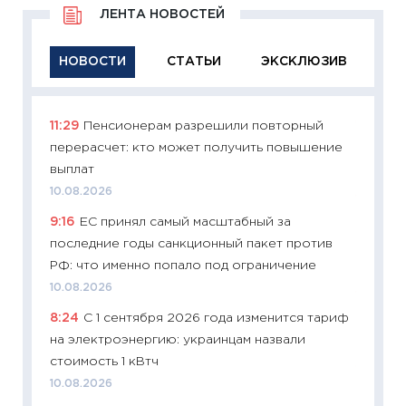
ЛЕНТА НОВОСТЕЙ
НОВОСТИ
СТАТЬИ
ЭКСКЛЮЗИВ
11:29
Пенсионерам разрешили повторный
11:29
Ка
перерасчет: кто может получить повышение
успешн
выплат
21.07.20
10.08.2026
11:26
Ка
9:16
ЕС принял самый масштабный за
риски 
последние годы санкционный пакет против
облига
РФ: что именно попало под ограничение
08.07.2
10.08.2026
11:20
Це
8:24
С 1 сентября 2026 года изменится тариф
будуще
на электроэнергию: украинцам назвали
01.07.2
стоимость 1 кВтч
11:24
Пр
10.08.2026
образо