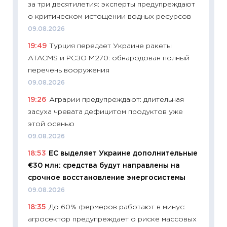
за три десятилетия: эксперты предупреждают
11:32
Бо
о критическом истощении водных ресурсов
уверен
09.08.2026
поведе
19:49
Турция передает Украине ракеты
27.04.2
ATACMS и РСЗО M270: обнародован полный
11:28
По
перечень вооружения
измени
09.08.2026
в 2026
19:26
Аграрии предупреждают: длительная
13.04.20
засуха чревата дефицитом продуктов уже
11:29
Ск
этой осенью
пасхал
09.08.2026
собств
18:53
ЕС выделяет Украине дополнительные
сравне
€30 млн: средства будут направлены на
06.04.2
срочное восстановление энергосистемы
11:24
Ск
09.08.2026
сдержи
18:35
До 60% фермеров работают в минус:
Майком
агросектор предупреждает о риске массовых
перев