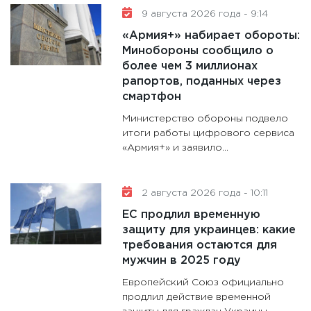
11:30
Ре
9 августа 2026 года - 9:14
котель
«Армия+» набирает обороты:
аудита
Минобороны сообщило о
30.01.20
более чем 3 миллионах
рапортов, поданных через
11:30
Кр
смартфон
делают
Министерство обороны подвело
28.01.20
итоги работы цифрового сервиса
11:28
Го
«Армия+» и заявило...
гранто
дефиц
2 августа 2026 года - 10:11
13.01.20
ЕС продлил временную
11:30
Ст
защиту для украинцев: какие
будуще
требования остаются для
31.12.20
мужчин в 2025 году
Европейский Союз официально
продлил действие временной