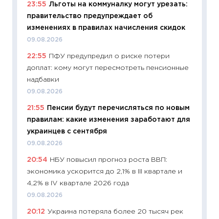
23:55
Льготы на коммуналку могут урезать:
платит
правительство предупреждает об
29.06.2
изменениях в правилах начисления скидок
11:27
Вс
09.08.2026
Украин
22:55
ПФУ предупредил о риске потери
универ
доплат: кому могут пересмотреть пенсионные
абитур
надбавки
23.06.2
09.08.2026
11:29
До
21:55
Пенсии будут перечисляться по новым
что на
правилам: какие изменения заработают для
деклар
украинцев с сентября
19.06.20
09.08.2026
11:22
Ка
20:54
НБУ повысил прогноз роста ВВП:
ваканс
экономика ускорится до 2,1% в III квартале и
11.06.20
4,2% в IV квартале 2026 года
11:27
До
09.08.2026
промыш
20:12
Украина потеряла более 20 тысяч рек
30.04.2