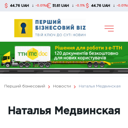
Skip
↓
↓
↓
44.76 UAH
51.61 UAH
44.76 UAH
5
-0.01%
-0.11%
-0.01%
to
content
Перший бізнесовий
Новости
Наталья Медвинская
Наталья Медвинская