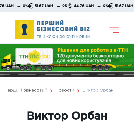
Skip
→
→
→
→
51.67 UAH
44.76 UAH
51.67 UAH
0%
0%
0%
0%
to
content
Перший бізнесовий
Новости
Виктор Орбан
Виктор Орбан