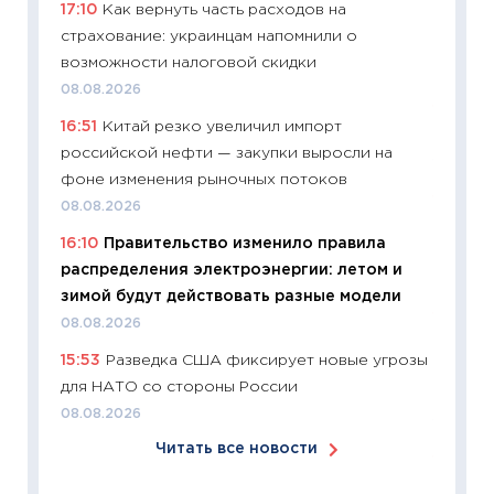
17:10
Как вернуть часть расходов на
Майком
страхование: украинцам напомнили о
перев
возможности налоговой скидки
30.03.2
08.08.2026
11:26
Зо
16:51
Китай резко увеличил импорт
время 
российской нефти — закупки выросли на
12.03.20
фоне изменения рыночных потоков
11:27
Эк
08.08.2026
что из
16:10
Правительство изменило правила
перспе
распределения электроэнергии: летом и
24.02.2
зимой будут действовать разные модели
11:26
П
08.08.2026
2025-2
15:53
Разведка США фиксирует новые угрозы
сбереж
для НАТО со стороны России
Institu
08.08.2026
18.02.20
Читать все новости
11:27
За
кто ди