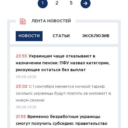
2
5
1
ЛЕНТА НОВОСТЕЙ
НОВОСТИ
СТАТЬИ
ЭКСКЛЮЗИВ
23:55
Украинцам чаще отказывают в
11:29
Ка
назначении пенсии: ПФУ назвал категории,
успешн
рискующие остаться без выплат
21.07.20
08.08.2026
11:26
Ка
23:02
С 1 сентября меняется ночной тариф:
риски 
сколько украинцы будут платить за киловатт в
облига
новом сезоне
08.07.2
08.08.2026
11:20
Це
21:55
Временно безработные украинцы
будуще
смогут получить субсидию: правительство
01.07.2