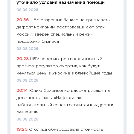
уточнило условия назначения помощи
11:24
Пр
08.08.2026
образо
20:56
НБУ разрешил банкам не признавать
платит
дефолт компаний, пострадавших от атак
29.06.2
России: введен специальный режим
11:27
Вс
поддержки бизнеса
Украин
08.08.2026
универ
20:28
НБУ пересмотрел инфляционный
абитур
прогноз: регулятор очертил, как будут
23.06.2
меняться цены в Украине в ближайшие годы
11:29
До
08.08.2026
что на
20:14
Юлию Свириденко рассматривают на
деклар
должность главы «Нафтогаза»:
19.06.20
наблюдательный совет готовится к кадровым
11:22
Ка
решениям
ваканс
08.08.2026
11.06.20
19:20
Столица обнародовала стоимость
11:27
До