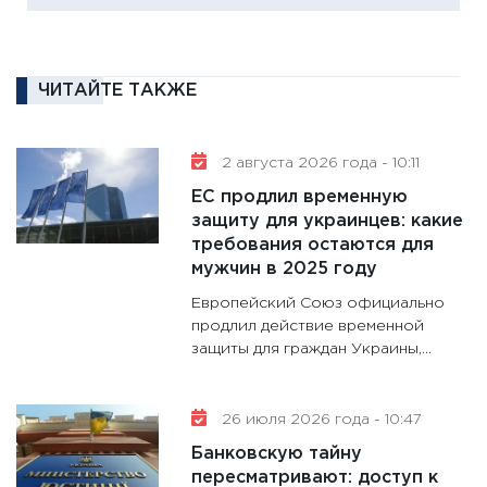
кандид
16.02.20
11:30
Ре
ЧИТАЙТЕ ТАКЖЕ
котель
аудита
2 августа 2026 года - 10:11
30.01.20
ЕС продлил временную
11:30
Кр
защиту для украинцев: какие
делают
требования остаются для
28.01.20
мужчин в 2025 году
11:28
Го
Европейский Союз официально
гранто
продлил действие временной
дефиц
защиты для граждан Украины,...
13.01.20
11:30
Ст
26 июля 2026 года - 10:47
будуще
Банковскую тайну
31.12.20
пересматривают: доступ к