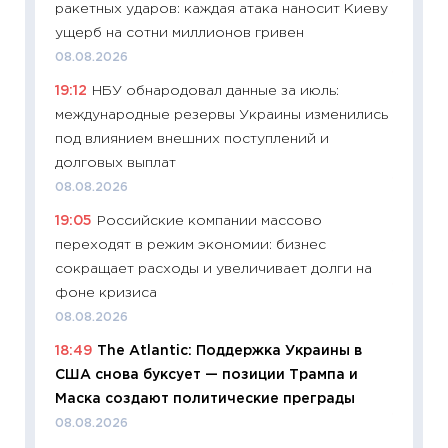
ракетных ударов: каждая атака наносит Киеву
промыш
ущерб на сотни миллионов гривен
30.04.2
08.08.2026
11:32
Бо
19:12
НБУ обнародовал данные за июль:
уверен
международные резервы Украины изменились
поведе
под влиянием внешних поступлений и
27.04.2
долговых выплат
11:28
По
08.08.2026
измени
19:05
Российские компании массово
в 2026
переходят в режим экономии: бизнес
13.04.20
сокращает расходы и увеличивает долги на
11:29
Ск
фоне кризиса
пасхал
08.08.2026
собств
18:49
The Atlantic: Поддержка Украины в
сравне
США снова буксует — позиции Трампа и
06.04.2
Маска создают политические преграды
11:24
Ск
08.08.2026
сдержи