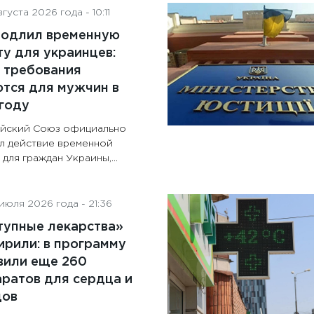
густа 2026 года - 10:11
родлил временную
у для украинцев:
 требования
тся для мужчин в
году
йский Союз официально
л действие временной
для граждан Украины,...
июля 2026 года - 21:36
тупные лекарства»
рили: в программу
вили еще 260
ратов для сердца и
дов