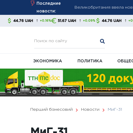
Skip
Последние
давление на энергетическ
to
новости:
Правительство готовит изм
content
↑
↑
↑
AH
51.67 UAH
44.76 UAH
51.67 UA
+0.16%
+0.09%
+0.16%
Тарифы на газ и тепло за
стабильность платежей
ЭКОНОМИКА
ПОЛИТИКА
ОБЩЕ
Перший бізнесовий
Новости
МиГ-31
МиГ-31