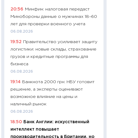
найму
20:56
Минфин: налоговая передаст
11.06.2026
Минобороны данные о мужчинах 18–60
11:27
Дорожает ещ
лет для проверки военного учета
промышленные ц
06.08.2026
чеки
19:52
Правительство усиливает защиту
30.04.2026
логистики: новые склады, страхование
11:32
Больше сбе
грузов и кредитные программы для
уверенности: как
бизнеса
финансовое пове
06.08.2026
27.04.2026
19:14
Банкнота 2000 грн: НБУ готовит
11:28
Почему еда 
решение, а эксперты оценивают
бюджет: как изм
возможное влияние на цены и
продуктовая кор
наличный рынок
2026 году
06.08.2026
13.04.2026
18:50
Банк Англии: искусственный
11:29
Сколько дей
интеллект повышает
пасхальная корзи
производительность в Британии, но