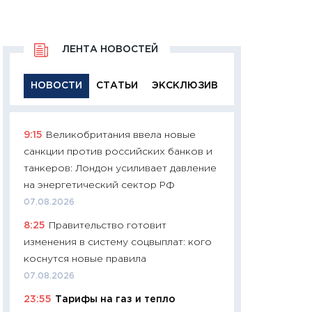
ЛЕНТА НОВОСТЕЙ
НОВОСТИ
СТАТЬИ
ЭКСКЛЮЗИВ
9:15
Великобритания ввела новые
11:29
Качественн
санкции против российских банков и
основа успешног
танкеров: Лондон усиливает давление
21.07.2026
на энергетический сектор РФ
11:26
Как заработ
07.08.2026
доходность, риск
8:25
Правительство готовит
покупки государ
изменения в систему соцвыплат: кого
08.07.2026
коснутся новые правила
11:20
Цена здоров
07.08.2026
медицина будуще
23:55
Тарифы на газ и тепло
расходы людей