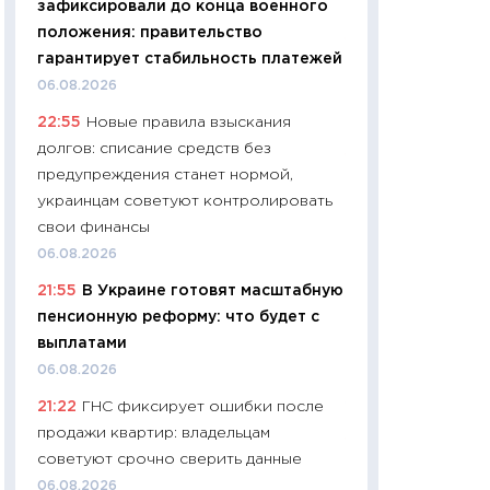
зафиксировали до конца военного
01.07.2026
положения: правительство
11:24
Профессии б
гарантирует стабильность платежей
двигается образо
06.08.2026
навыки будут пл
22:55
Новые правила взыскания
29.06.2026
долгов: списание средств без
11:27
Вступительн
предупреждения станет нормой,
Украине: цена ко
украинцам советуют контролировать
университетов и
свои финансы
абитуриентов
06.08.2026
23.06.2026
21:55
В Украине готовят масштабную
11:29
Доллар по 51
пенсионную реформу: что будет с
тысяч: что на са
выплатами
показывает Бюд
06.08.2026
2027–2029
21:22
ГНС фиксирует ошибки после
19.06.2026
продажи квартир: владельцам
11:22
Кадровый д
советуют срочно сверить данные
вакансии: мешаю
06.08.2026