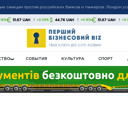
ий сектор РФ
енения в систему соцвыплат: кого коснутся новые правила
↑
↑
↑
H
44.76 UAH
51.67 UAH
44.76 UA
+0.09%
+0.16%
+0.09%
фиксировали до конца военного положения: правительство га
СТВО
СОБЫТИЯ
КУЛЬТУРА
СПОРТ