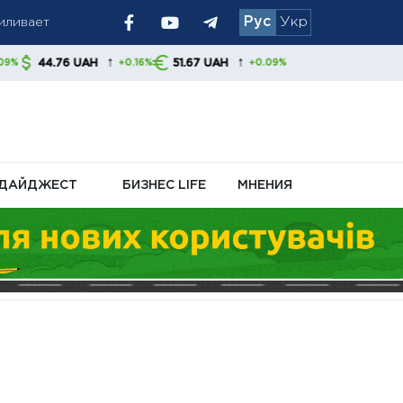
Рус
Укр
↑
↑
H
51.67 UAH
+0.16%
+0.09%
рантирует
ДАЙДЖЕСТ
БИЗНЕС LIFE
МНЕНИЯ