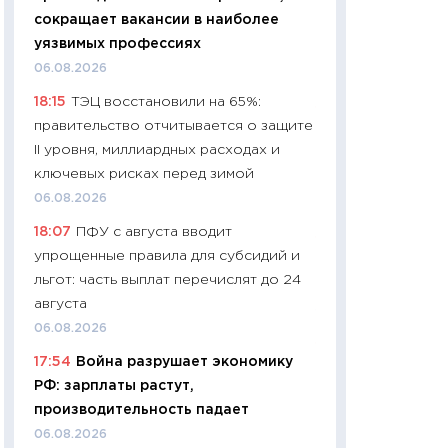
собственный рас
сокращает вакансии в наиболее
набора по сравн
уязвимых профессиях
официальной оц
06.08.2026
06.04.2026
18:15
ТЭЦ восстановили на 65%:
11:24
Сколько сто
правительство отчитывается о защите
сдерживание в 20
II уровня, миллиардных расходах и
разговора с Май
ключевых рисках перед зимой
арифметики пер
06.08.2026
30.03.2026
18:07
ПФУ с августа вводит
11:26
Золото по $
упрощенные правила для субсидий и
$80: время покуп
льгот: часть выплат перечислят до 24
фиксировать при
августа
12.03.2026
06.08.2026
11:27
Экономика 
17:54
Война разрушает экономику
войны: что измен
РФ: зарплаты растут,
какие перспектив
производительность падает
стабильности
06.08.2026
24.02.2026