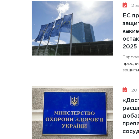
2 ав
ЕС п
защит
какие
остаю
2025 
Европе
продли
защиты 
20 
«Дос
расши
доба
препа
сосу