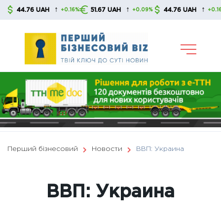
Skip
↑
↑
↑
44.76 UAH
51.67 UAH
44.76 UAH
+0.16%
+0.09%
+0.16%
to
content
Перший бізнесовий
Новости
ВВП: Украина
ВВП: Украина