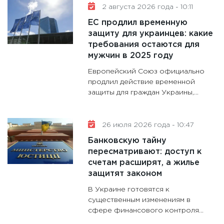
11:30
Ре
2 августа 2026 года - 10:11
котель
ЕС продлил временную
аудита
защиту для украинцев: какие
30.01.20
требования остаются для
мужчин в 2025 году
11:30
Кр
Европейский Союз официально
делают
продлил действие временной
28.01.20
защиты для граждан Украины,...
11:28
Го
гранто
дефиц
26 июля 2026 года - 10:47
13.01.20
Банковскую тайну
пересматривают: доступ к
11:30
Ст
счетам расширят, а жилье
будуще
защитят законом
31.12.20
В Украине готовятся к
существенным изменениям в
сфере финансового контроля...