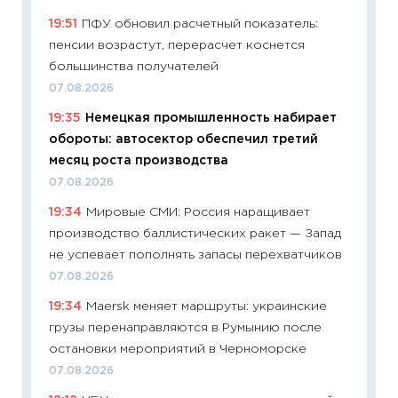
платит
19:51
ПФУ обновил расчетный показатель:
29.06.2
пенсии возрастут, перерасчет коснется
11:27
Вс
большинства получателей
Украин
07.08.2026
универ
19:35
Немецкая промышленность набирает
абитур
обороты: автосектор обеспечил третий
23.06.2
месяц роста производства
11:29
До
07.08.2026
что на
19:34
Мировые СМИ: Россия наращивает
деклар
производство баллистических ракет — Запад
19.06.20
не успевает пополнять запасы перехватчиков
11:22
Ка
07.08.2026
ваканс
19:34
Maersk меняет маршруты: украинские
11.06.20
грузы перенаправляются в Румынию после
11:27
До
остановки мероприятий в Черноморске
промыш
07.08.2026
30.04.2