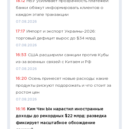
18:12
НБУ усиливает прозрачность платежей:
11:32
Бо
банки обяжут информировать клиентов о
уверен
каждом этапе транзакции
поведе
07.08.2026
27.04.2
17:17
Импорт и экспорт Украины-2026:
11:28
По
торговый дефицит вырос до $34 млрд
измени
07.08.2026
в 2026
16:53
США расширили санкции против Кубы
13.04.20
из-за военных связей с Китаем и РФ
11:29
Ск
07.08.2026
пасхал
16:20
Осень принесет новые расходы: какие
собств
продукты рискуют подорожать и что стоит за
сравне
ростом цен
06.04.2
07.08.2026
11:24
Ск
16:16
Ким Чен Ын нарастил иностранные
сдержи
доходы до рекордных $22 млрд: разведка
Майком
фиксирует масштабное обхождение
перев