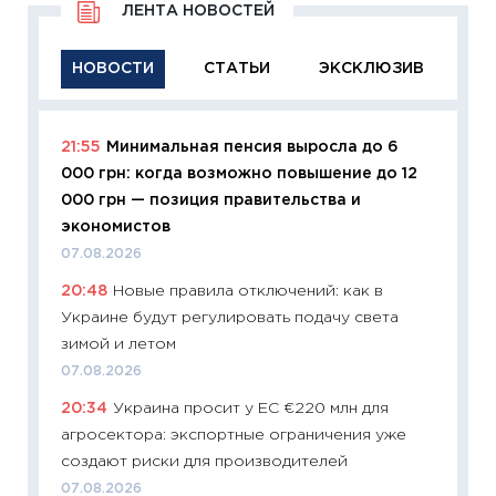
ЛЕНТА НОВОСТЕЙ
НОВОСТИ
СТАТЬИ
ЭКСКЛЮЗИВ
21:55
Минимальная пенсия выросла до 6
11:29
Ка
000 грн: когда возможно повышение до 12
успешн
000 грн — позиция правительства и
21.07.20
экономистов
11:26
Ка
07.08.2026
риски 
20:48
Новые правила отключений: как в
облига
Украине будут регулировать подачу света
08.07.2
зимой и летом
11:20
Це
07.08.2026
будуще
20:34
Украина просит у ЕС €220 млн для
01.07.2
агросектора: экспортные ограничения уже
11:24
Пр
создают риски для производителей
образо
07.08.2026