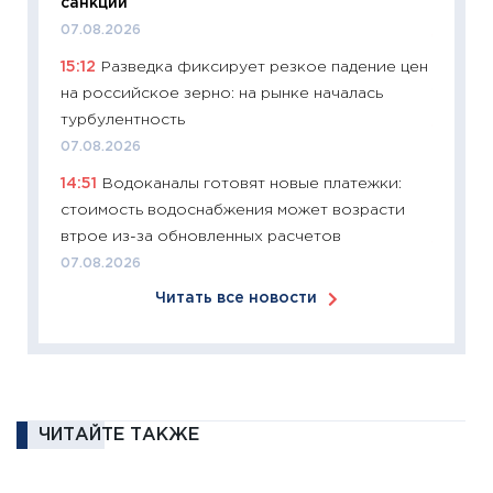
санкций
30.03.2
07.08.2026
11:26
Зо
15:12
Разведка фиксирует резкое падение цен
время 
на российское зерно: на рынке началась
12.03.20
турбулентность
11:27
Эк
07.08.2026
что из
14:51
Водоканалы готовят новые платежки:
перспе
стоимость водоснабжения может возрасти
24.02.2
втрое из-за обновленных расчетов
11:26
П
07.08.2026
2025-2
Читать все новости
сбереж
Institu
18.02.20
11:27
За
кто ди
ЧИТАЙТЕ ТАКЖЕ
кандид
16.02.20