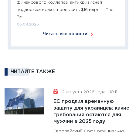
финансового коллапса: антикризисная
сбереж
поддержка может превысить $16 млрд — The
Institu
Bell
18.02.20
06.08.2026
11:27
За
Читать все новости
кто ди
кандид
16.02.20
11:30
Ре
котель
ЧИТАЙТЕ ТАКЖЕ
аудита
30.01.20
2 августа 2026 года - 10:11
11:30
Кр
ЕС продлил временную
делают
защиту для украинцев: какие
28.01.20
требования остаются для
11:28
Го
мужчин в 2025 году
гранто
Европейский Союз официально
дефиц