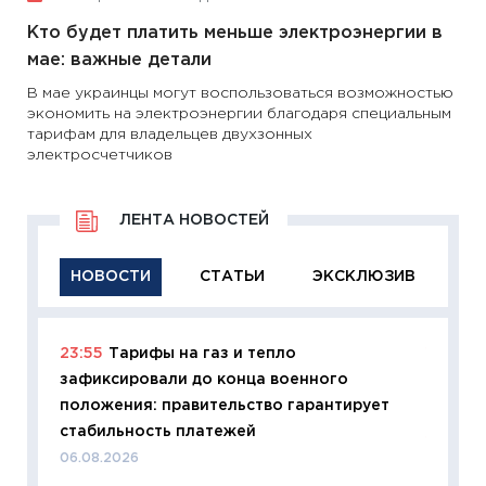
Кто будет платить меньше электроэнергии в
мае: важные детали
В мае украинцы могут воспользоваться возможностью
экономить на электроэнергии благодаря специальным
тарифам для владельцев двухзонных
электросчетчиков
ЛЕНТА НОВОСТЕЙ
НОВОСТИ
СТАТЬИ
ЭКСКЛЮЗИВ
23:55
Тарифы на газ и тепло
11:29
Ка
зафиксировали до конца военного
успешн
положения: правительство гарантирует
21.07.20
стабильность платежей
11:26
Ка
06.08.2026
риски 