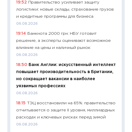
19:52
Правительство усиливает защиту
19.06.20
логистики: новые склады, страхование грузов
11:22
Ка
и кредитные программы для бизнеса
ваканс
06.08.2026
11.06.20
19:14
Банкнота 2000 грн: НБУ готовит
11:27
До
решение, а эксперты оценивают возможное
промыш
влияние на цены и наличный рынок
30.04.2
06.08.2026
11:32
Бо
18:50
Банк Англии: искусственный интеллект
уверен
повышает производительность в Британии,
поведе
но сокращает вакансии в наиболее
27.04.2
уязвимых профессиях
11:28
По
06.08.2026
измени
18:15
ТЭЦ восстановили на 65%: правительство
в 2026
отчитывается о защите II уровня, миллиардных
13.04.20
расходах и ключевых рисках перед зимой
11:29
Ск
06.08.2026
пасхал