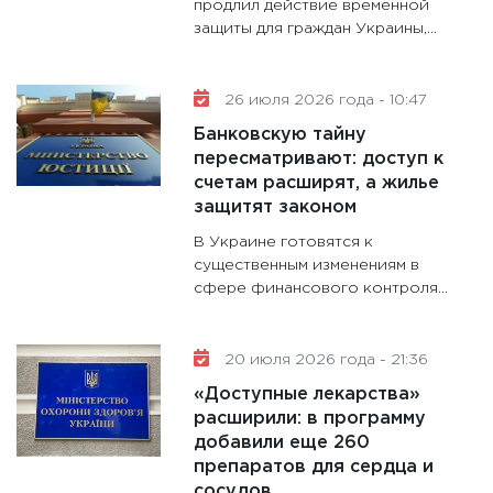
продлил действие временной
13.01.20
защиты для граждан Украины,...
11:30
Ст
будуще
26 июля 2026 года - 10:47
31.12.20
Банковскую тайну
пересматривают: доступ к
счетам расширят, а жилье
защитят законом
В Украине готовятся к
существенным изменениям в
сфере финансового контроля...
20 июля 2026 года - 21:36
«Доступные лекарства»
расширили: в программу
добавили еще 260
препаратов для сердца и
сосудов