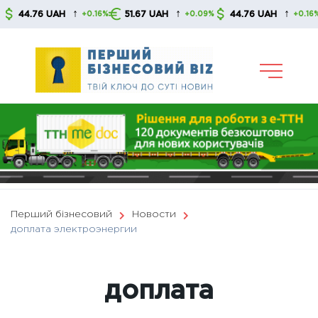
Skip
↑
↑
↑
.76 UAH
51.67 UAH
44.76 UAH
51
+0.16%
+0.09%
+0.16%
to
content
Перший бізнесовий
Новости
доплата электроэнергии
доплата