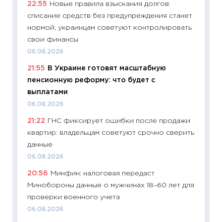
22:55
Новые правила взыскания долгов:
облига
списание средств без предупреждения станет
08.07.2
нормой, украинцам советуют контролировать
11:20
Це
свои финансы
будуще
06.08.2026
01.07.2
21:55
В Украине готовят масштабную
11:24
Пр
пенсионную реформу: что будет с
образо
выплатами
платит
06.08.2026
29.06.2
21:22
ГНС фиксирует ошибки после продажи
11:27
Вс
квартир: владельцам советуют срочно сверить
Украин
данные
универ
06.08.2026
абитур
20:56
Минфин: налоговая передаст
23.06.2
Минобороны данные о мужчинах 18–60 лет для
11:29
До
проверки военного учета
что на
06.08.2026
деклар