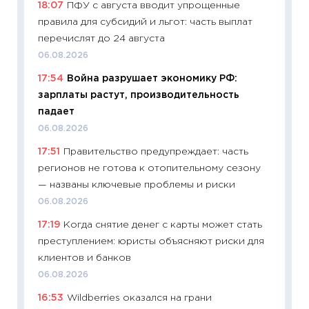
18:07
ПФУ с августа вводит упрощенные
собств
правила для субсидий и льгот: часть выплат
сравне
перечислят до 24 августа
06.04.2
06.08.2026
11:24
Ск
17:54
Война разрушает экономику РФ:
сдержи
зарплаты растут, производительность
Майком
падает
перев
06.08.2026
30.03.2
17:51
Правительство предупреждает: часть
11:26
Зо
регионов не готова к отопительному сезону
время 
— названы ключевые проблемы и риски
12.03.20
06.08.2026
11:27
Эк
17:19
Когда снятие денег с карты может стать
что из
преступлением: юристы объясняют риски для
перспе
клиентов и банков
24.02.2
06.08.2026
11:26
П
16:53
Wildberries оказался на грани
2025-2