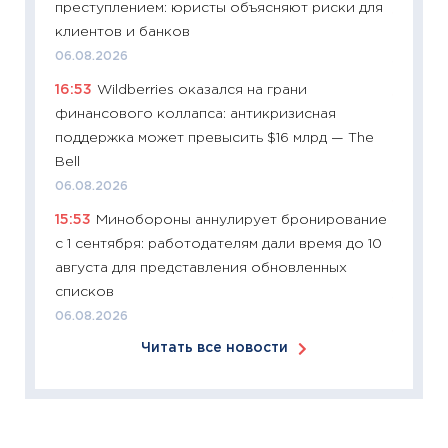
преступлением: юристы объясняют риски для
11:26
Зо
клиентов и банков
время 
06.08.2026
12.03.20
16:53
Wildberries оказался на грани
11:27
Эк
финансового коллапса: антикризисная
что из
поддержка может превысить $16 млрд — The
перспе
Bell
24.02.2
06.08.2026
11:26
П
15:53
Минобороны аннулирует бронирование
2025-2
с 1 сентября: работодателям дали время до 10
сбереж
августа для представления обновленных
Institu
списков
18.02.20
06.08.2026
11:27
За
Читать все новости
кто ди
кандид
16.02.20
11:30
Ре