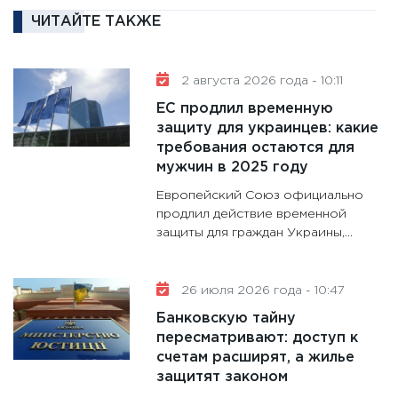
котель
ЧИТАЙТЕ ТАКЖЕ
аудита
30.01.20
2 августа 2026 года - 10:11
11:30
Кр
ЕС продлил временную
делают
защиту для украинцев: какие
28.01.20
требования остаются для
11:28
Го
мужчин в 2025 году
гранто
Европейский Союз официально
дефиц
продлил действие временной
13.01.20
защиты для граждан Украины,...
11:30
Ст
будуще
26 июля 2026 года - 10:47
31.12.20
Банковскую тайну
пересматривают: доступ к
счетам расширят, а жилье
защитят законом