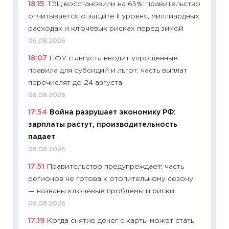
18:15
ТЭЦ восстановили на 65%: правительство
уверен
отчитывается о защите II уровня, миллиардных
поведе
расходах и ключевых рисках перед зимой
27.04.2
06.08.2026
11:28
По
18:07
ПФУ с августа вводит упрощенные
измени
правила для субсидий и льгот: часть выплат
в 2026
перечислят до 24 августа
13.04.20
06.08.2026
11:29
Ск
17:54
Война разрушает экономику РФ:
пасхал
зарплаты растут, производительность
собств
падает
сравне
06.08.2026
06.04.2
17:51
Правительство предупреждает: часть
11:24
Ск
регионов не готова к отопительному сезону
сдержи
— названы ключевые проблемы и риски
Майком
06.08.2026
перев
17:19
Когда снятие денег с карты может стать
30.03.2