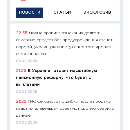
НОВОСТИ
СТАТЬИ
ЭКСКЛЮЗИВ
22:55
Новые правила взыскания долгов:
11:29
Ка
списание средств без предупреждения станет
успешн
нормой, украинцам советуют контролировать
21.07.20
свои финансы
11:26
Ка
06.08.2026
риски 
21:55
В Украине готовят масштабную
облига
пенсионную реформу: что будет с
08.07.2
выплатами
11:20
Це
06.08.2026
будуще
21:22
ГНС фиксирует ошибки после продажи
01.07.2
квартир: владельцам советуют срочно сверить
11:24
Пр
данные
образо
06.08.2026
платит