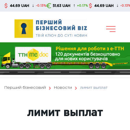
Skip
↓
↑
↓
44.69 UAH
51.63 UAH
44.69 UAH
5
-0.13%
+0.17%
-0.13%
to
content
Перший бізнесовий
Новости
лимит выплат
лимит выплат