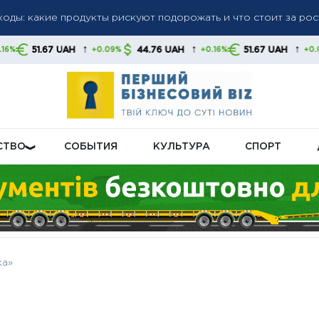
оды: какие продукты рискуют подорожать и что стоит за рос
доллар и евро выросли, злотый также подорожал — данные НБ
ые санкции против российских банков и танкеров: Лондон ус
↑
↑
↑
UAH
44.76 UAH
51.67 UAH
44.76
+0.09%
+0.16%
+0.09%
ий сектор РФ
СТВО
СОБЫТИЯ
КУЛЬТУРА
СПОРТ
ка»