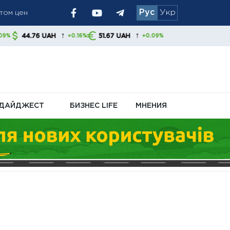
том цен
Рус
Укр
У и обменников
иливает
↑
↑
 UAH
51.67 UAH
+0.16%
+0.09%
ДАЙДЖЕСТ
БИЗНЕС LIFE
МНЕНИЯ