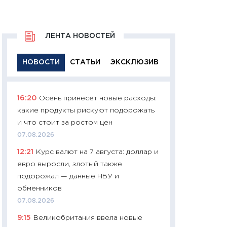
ЛЕНТА НОВОСТЕЙ
НОВОСТИ
СТАТЬИ
ЭКСКЛЮЗИВ
16:20
Осень принесет новые расходы:
11:29
Качественн
какие продукты рискуют подорожать
основа успешног
и что стоит за ростом цен
21.07.2026
07.08.2026
11:26
Как заработ
12:21
Курс валют на 7 августа: доллар и
доходность, риск
евро выросли, злотый также
покупки государ
подорожал — данные НБУ и
08.07.2026
обменников
11:20
Цена здоров
07.08.2026
медицина будуще
9:15
Великобритания ввела новые
расходы людей