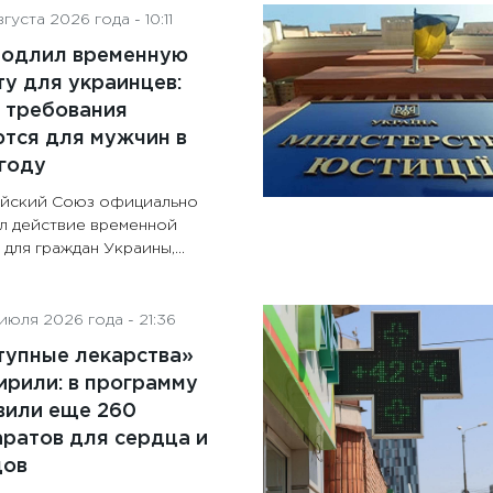
густа 2026 года - 10:11
родлил временную
у для украинцев:
 требования
тся для мужчин в
году
йский Союз официально
л действие временной
для граждан Украины,...
июля 2026 года - 21:36
тупные лекарства»
рили: в программу
вили еще 260
ратов для сердца и
дов