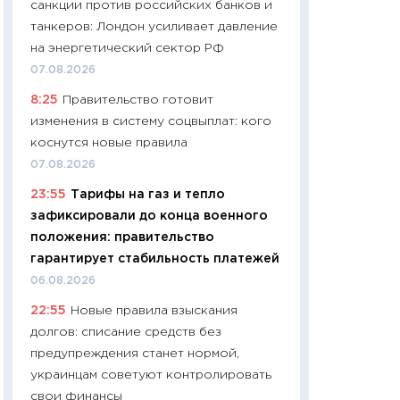
санкции против российских банков и
01.07.2026
танкеров: Лондон усиливает давление
11:24
Профессии б
на энергетический сектор РФ
двигается образо
07.08.2026
навыки будут пл
8:25
Правительство готовит
29.06.2026
изменения в систему соцвыплат: кого
11:27
Вступительн
коснутся новые правила
Украине: цена ко
07.08.2026
университетов и
23:55
Тарифы на газ и тепло
абитуриентов
зафиксировали до конца военного
23.06.2026
положения: правительство
11:29
Доллар по 51
гарантирует стабильность платежей
тысяч: что на са
06.08.2026
показывает Бюд
22:55
Новые правила взыскания
2027–2029
долгов: списание средств без
19.06.2026
предупреждения станет нормой,
11:22
Кадровый д
украинцам советуют контролировать
вакансии: мешаю
свои финансы