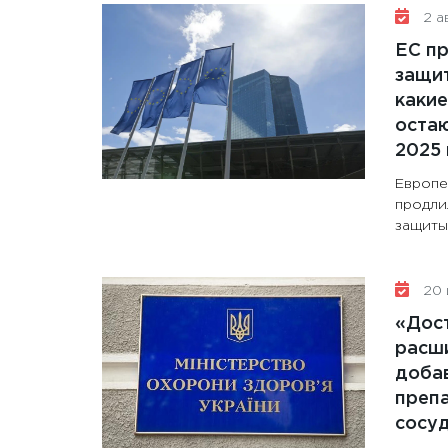
2 ав
ЕС п
защит
какие
остаю
2025 
Европе
продли
защиты 
20 
«Дос
расши
доба
препа
сосу