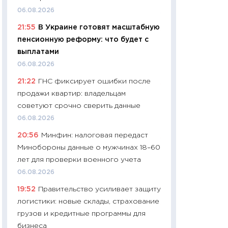
найму
06.08.2026
11.06.2026
21:55
В Украине готовят масштабную
11:27
Дорожает ещ
пенсионную реформу: что будет с
промышленные ц
выплатами
чеки
06.08.2026
30.04.2026
21:22
ГНС фиксирует ошибки после
11:32
Больше сбе
продажи квартир: владельцам
уверенности: как
советуют срочно сверить данные
финансовое пове
06.08.2026
27.04.2026
20:56
Минфин: налоговая передаст
11:28
Почему еда 
Минобороны данные о мужчинах 18–60
бюджет: как изм
лет для проверки военного учета
продуктовая кор
06.08.2026
2026 году
19:52
Правительство усиливает защиту
13.04.2026
логистики: новые склады, страхование
11:29
Сколько дей
грузов и кредитные программы для
пасхальная корзи
бизнеса