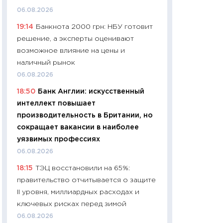
собственный рас
06.08.2026
набора по сравн
19:14
Банкнота 2000 грн: НБУ готовит
официальной оц
решение, а эксперты оценивают
06.04.2026
возможное влияние на цены и
11:24
Сколько сто
наличный рынок
сдерживание в 20
06.08.2026
разговора с Май
18:50
Банк Англии: искусственный
арифметики пер
интеллект повышает
30.03.2026
производительность в Британии, но
11:26
Золото по $
сокращает вакансии в наиболее
$80: время покуп
уязвимых профессиях
фиксировать при
06.08.2026
12.03.2026
18:15
ТЭЦ восстановили на 65%:
11:27
Экономика 
правительство отчитывается о защите
войны: что измен
II уровня, миллиардных расходах и
какие перспектив
ключевых рисках перед зимой
стабильности
06.08.2026
24.02.2026