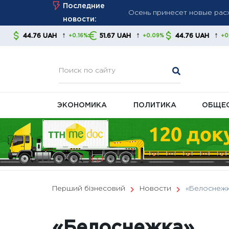
Осень принесет новые расх
Skip
Последние
Курс валют на 7 августа: 
to
новости:
Великобритания ввела нов
content
↑
↑
↑
 UAH
51.67 UAH
44.76 UAH
51.67 
+0.16%
+0.09%
+0.16%
давление на энергетическ
ЭКОНОМИКА
ПОЛИТИКА
ОБЩЕ
Перший бізнесовий
Новости
«Белоснеж
«Белоснежка»